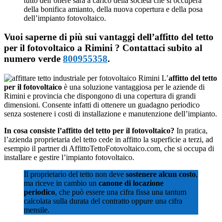
tutto dell’onere sarà a carico della società che si occuperà
della bonifica amianto, della nuova copertura e della posa
dell’impianto fotovoltaico.
Vuoi saperne di più sui vantaggi dell’affitto del tetto
per il fotovoltaico a Rimini ? Contattaci subito al
numero verde
800955358
.
L’
affitto del tetto
per il fotovoltaico
è una soluzione vantaggiosa per le aziende di
Rimini e provincia che dispongono di una copertura di grandi
dimensioni. Consente infatti di ottenere un guadagno periodico
senza sostenere i costi di installazione e manutenzione dell’impianto.
In cosa consiste l’affitto del tetto per il fotovoltaico?
In pratica,
l’azienda proprietaria del tetto cede in affitto la superficie a terzi, ad
esempio il partner di AffittoTettoFotovoltaico.com, che si occupa di
installare e gestire l’impianto fotovoltaico.
Il proprietario del tetto non deve
sostenere alcun costo
,
ma riceve in cambio un
canone di locazione
periodico
, che può essere una cifra fissa una tantum
calcolata sulla durata del contratto oppure una cifra
mensile.