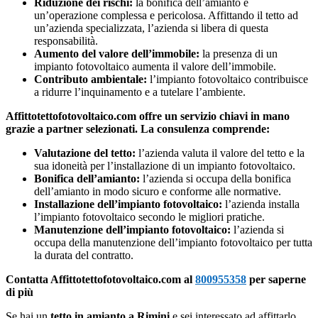
Riduzione dei rischi:
la bonifica dell’amianto è
un’operazione complessa e pericolosa. Affittando il tetto ad
un’azienda specializzata, l’azienda si libera di questa
responsabilità.
Aumento del valore dell’immobile:
la presenza di un
impianto fotovoltaico aumenta il valore dell’immobile.
Contributo ambientale:
l’impianto fotovoltaico contribuisce
a ridurre l’inquinamento e a tutelare l’ambiente.
Affittotettofotovoltaico.com offre un servizio chiavi in mano
grazie a partner selezionati. La consulenza comprende:
Valutazione del tetto:
l’azienda valuta il valore del tetto e la
sua idoneità per l’installazione di un impianto fotovoltaico.
Bonifica dell’amianto:
l’azienda si occupa della bonifica
dell’amianto in modo sicuro e conforme alle normative.
Installazione dell’impianto fotovoltaico:
l’azienda installa
l’impianto fotovoltaico secondo le migliori pratiche.
Manutenzione dell’impianto fotovoltaico:
l’azienda si
occupa della manutenzione dell’impianto fotovoltaico per tutta
la durata del contratto.
Contatta Affittotettofotovoltaico.com al
800955358
per saperne
di più
Se hai un
tetto in amianto a Rimini
e sei interessato ad affittarlo