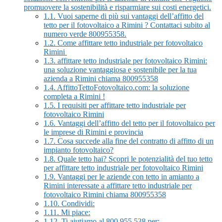
promuovere la sostenibilità e risparmiare sui costi energetici.
1.1.
Vuoi saperne di più sui vantaggi dell’affitto del
tetto per il fotovoltaico a Rimini ? Contattaci subito al
numero verde 800955358.
1.2.
Come affittare tetto industriale per fotovoltaico
Rimini
1.3.
affittare tetto industriale per fotovoltaico Rimini:
una soluzione vantaggiosa e sostenibile per la tua
azienda a Rimini chiama 800955358
1.4.
AffittoTettoFotovoltaico.com: la soluzione
completa a Rimini !
1.5.
I requisiti per affittare tetto industriale per
fotovoltaico Rimini
1.6.
Vantaggi dell’affitto del tetto per il fotovoltaico per
le imprese di Rimini e provincia
1.7.
Cosa succede alla fine del contratto di affitto di un
impianto fotovoltaico?
1.8.
Quale tetto hai? Scopri le potenzialità del tuo tetto
per affittare tetto industriale per fotovoltaico Rimini
1.9.
Vantaggi per le aziende con tetto in amianto a
Rimini interessate a affittare tetto industriale per
fotovoltaico Rimini chiama 800955358
1.10.
Condividi:
1.11.
Mi piace:
1.12.
Ti aiutiamo al 800 955 538 per: