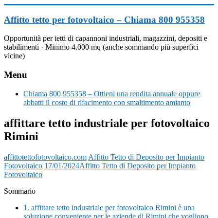
Vai
al
Affitto tetto per fotovoltaico – Chiama 800 955358
contenuto
Opportunità per tetti di capannoni industriali, magazzini, depositi e
stabilimenti · Minimo 4.000 mq (anche sommando più superfici
vicine)
Menu
Chiama 800 955358 – Ottieni una rendita annuale oppure
abbatti il costo di rifacimento con smaltimento amianto
affittare tetto industriale per fotovoltaico
Rimini
affittotettofotovoltaico.com
Affitto Tetto di Deposito per Impianto
Fotovoltaico
17/01/2024
Affitto Tetto di Deposito per Impianto
Fotovoltaico
Sommario
1.
affittare tetto industriale per fotovoltaico Rimini è una
soluzione conveniente per le aziende di Rimini che vogliono