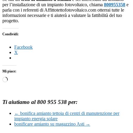
per l’installazione di un impianto fotovoltaico, chiama
800955358
e
parla con i referenti di Affittotettofotovoltaico.com otterrai tutte le
informazioni necessarie e ti aiuterà a valutare la fattibilità del tuo
progetto.
Condividi:
Facebook
X
Mi piace:
Caricamento
in
corso…
Ti aiutiamo al 800 955 538 per:
←
bonifica amianto tettoia di centri di manutenzione per
impianto energia solare
bonificare amianto su magazzino Asti
→