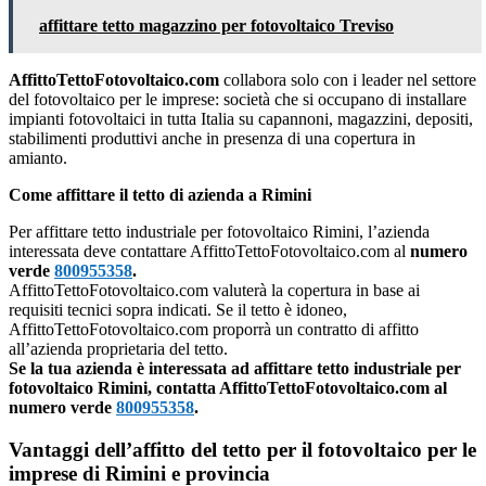
affittare tetto magazzino per fotovoltaico Treviso
AffittoTettoFotovoltaico.com
collabora solo con i leader nel settore
del fotovoltaico per le imprese: società che si occupano di installare
impianti fotovoltaici in tutta Italia su capannoni, magazzini, depositi,
stabilimenti produttivi anche in presenza di una copertura in
amianto.
Come affittare il tetto di azienda a Rimini
Per affittare tetto industriale per fotovoltaico Rimini, l’azienda
interessata deve contattare AffittoTettoFotovoltaico.com al
numero
verde
800955358
.
AffittoTettoFotovoltaico.com valuterà la copertura in base ai
requisiti tecnici sopra indicati. Se il tetto è idoneo,
AffittoTettoFotovoltaico.com proporrà un contratto di affitto
all’azienda proprietaria del tetto.
Se la tua azienda è interessata ad affittare tetto industriale per
fotovoltaico Rimini, contatta AffittoTettoFotovoltaico.com al
numero verde
800955358
.
Vantaggi dell’affitto del tetto per il fotovoltaico per le
imprese di Rimini e provincia