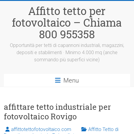
Vai
Affitto tetto per
al
contenuto
fotovoltaico – Chiama
800 955358
Opportunità per tetti di capannoni industriali, magazzini,
depositi e stabilimenti · Minimo 4.000 mq (anche
sommando più superfici vicine)
Menu
affittare tetto industriale per
fotovoltaico Rovigo
affittotettofotovoltaico.com
Affitto Tetto di