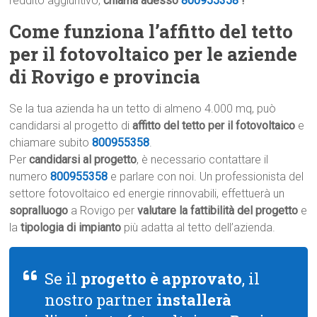
reddito aggiuntivo,
chiama adesso
800955358
!
Come funziona l’affitto del tetto
per il fotovoltaico per le aziende
di Rovigo e provincia
Se la tua azienda ha un tetto di almeno 4.000 mq, può
candidarsi al progetto di
affitto del tetto per il fotovoltaico
e
chiamare subito
800955358
.
Per
candidarsi al progetto
, è necessario contattare il
numero
800955358
e parlare con noi. Un professionista del
settore fotovoltaico ed energie rinnovabili, effettuerà un
sopralluogo
a Rovigo per
valutare la fattibilità del progetto
e
la
tipologia di impianto
più adatta al tetto dell’azienda.
Se il
progetto è approvato
, il
nostro partner
installerà