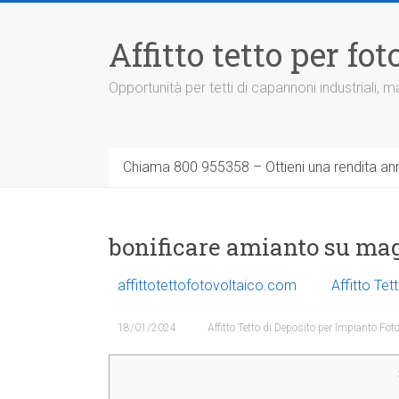
Vai
al
Affitto tetto per f
contenuto
Opportunità per tetti di capannoni industriali,
Chiama 800 955358 – Ottieni una rendita ann
bonificare amianto su ma
affittotettofotovoltaico.com
Affitto Te
18/01/2024
Affitto Tetto di Deposito per Impianto Fot