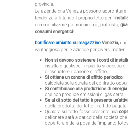
provincia.
Le aziende di a Venezia possono approfittare 
tendenza affittando il proprio tetto per l’
install
o immobilizzare patrimonio, ma, piuttosto,
gua
consumi energetici
!
bonificare amianto su magazzino
Venezia,
che
vantaggiosa per le aziende per diversi motivi:
Non si devono sostenere i costi di instal
installa e gestisce l’impianto si occupa di 
di riscuotere il canone di affitto.
Si ottiene un canone di affitto periodico:
il
calcolata sulla durata del contratto oppur
Si contribuisce alla produzione di energia 
che non produce emissioni di gas serra.
Se al di sotto del tetto è presente un’attiv
quella prodotta dal tetto in affitto pagata 
Qualora sul tetto fosse presente una
cope
dell’onere sarà a carico della società che
copertura e della posa dell’impianto fotov