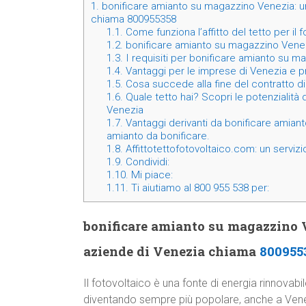
1.
bonificare amianto su magazzino Venezia: un
chiama 800955358
1.1.
Come funziona l’affitto del tetto per il 
1.2.
bonificare amianto su magazzino Venezi
1.3.
I requisiti per bonificare amianto su 
1.4.
Vantaggi per le imprese di Venezia e prov
1.5.
Cosa succede alla fine del contratto di a
1.6.
Quale tetto hai? Scopri le potenzialità
Venezia
1.7.
Vantaggi derivanti da bonificare amian
amianto da bonificare.
1.8.
Affittotettofotovoltaico.com: un servizi
1.9.
Condividi:
1.10.
Mi piace:
1.11.
Ti aiutiamo al 800 955 538 per:
bonificare amianto su magazzino V
aziende di Venezia chiama
800955
Il fotovoltaico è una fonte di energia rinnovabi
diventando sempre più popolare, anche a Ven