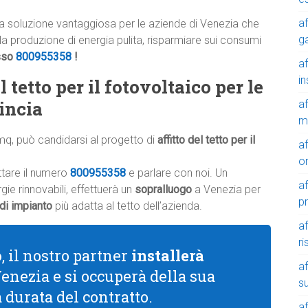
af
a soluzione vantaggiosa per le aziende di Venezia che
g
alla produzione di energia pulita, risparmiare sui consumi
sso
800955358
!
af
in
 tetto per il fotovoltaico per le
incia
af
m
mq, può candidarsi al progetto di
affitto del tetto per il
af
o
ttare il numero
800955358
e parlare con noi. Un
af
ie rinnovabili, effettuerà un
sopralluogo
a Venezia per
p
 di impianto
più adatta al tetto dell’azienda.
af
r
o
, il nostro partner
installerà
af
Venezia e si occuperà della sua
su
a durata del contratto.
af