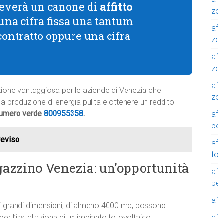
riceverà un canone di
affitto
z
 una cifra fissa una tantum
af
 contratto oppure una cifra
zo
af
z
af
luzione vantaggiosa per le aziende di Venezia che
z
alla produzione di energia pulita e ottenere un reddito
 numero verde
800955358
.
a
b
Treviso
a
f
azzino Venezia: un’opportunità
a
p
a
i grandi dimensioni, di almeno 4000 mq, possono
a
er l’installazione di un impianto fotovoltaico.