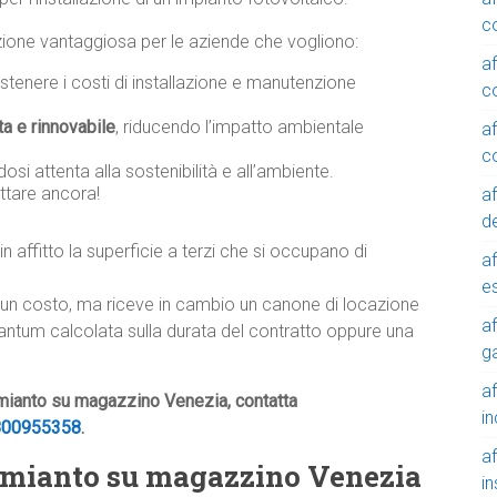
c
luzione vantaggiosa per le aziende che vogliono:
a
tenere i costi di installazione e manutenzione
c
ta e rinnovabile
, riducendo l’impatto ambientale
a
c
osi attenta alla sostenibilità e all’ambiente.
ttare ancora!
a
de
in affitto la superficie a terzi che si occupano di
a
e
lcun costo, ma riceve in cambio un canone di locazione
a
tantum calcolata sulla durata del contratto oppure una
g
a
amianto su magazzino Venezia, contatta
in
800955358
.
a
e amianto su magazzino Venezia
in