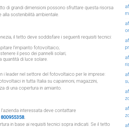
a
to di grandi dimensioni possono sfruttare questa risorsa
m
 alla sostenibilità ambientale.
a
o
ia, il tetto deve soddisfare i seguenti requisiti tecnici:
a
p
pitare l’impianto fotovoltaico;
ostenere il peso dei pannelli solari;
a
 quantità di luce solare.
r
 i leader nel settore del fotovoltaico per le imprese:
a
tovoltaici in tutta Italia su capannoni, magazzini,
su
nza di una copertura in amianto.
af
z
af
l’azienda interessata deve contattare
zo
e
800955358
.
a in base ai requisiti tecnici sopra indicati. Se il tetto
af