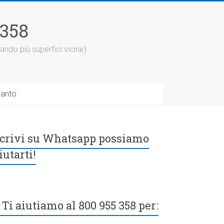
5358
ando più superfici vicine)
ianto
crivi su Whatsapp possiamo
iutarti!
Ti aiutiamo al 800 955 358 per: