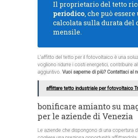
Il proprietario del tetto 
periodico
, che può essere
calcolata sulla durata del
mensile.
L’affitto del tetto per il fotovoltaico è una so
vogliono ridurre i costi energetici, contribuire 
aggiuntivo.
Vuoi saperne di più? Contattaci al
affittare tetto industriale per fotovoltaico 
bonificare amianto su mag
per le aziende di Venezia
Le aziende che dispongono di una copertura d
cogliere una preziosa opportunità affittandola p