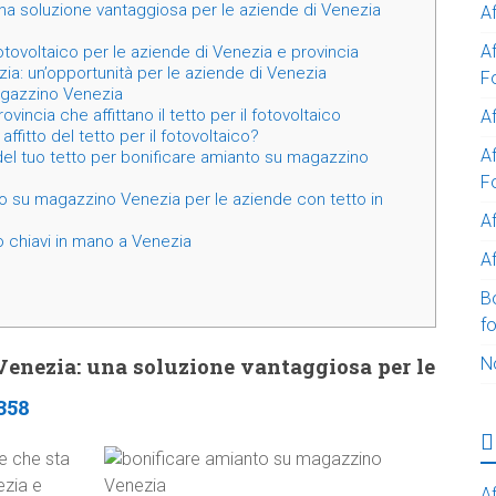
a soluzione vantaggiosa per le aziende di Venezia
A
A
fotovoltaico per le aziende di Venezia e provincia
a: un’opportunità per le aziende di Venezia
F
magazzino Venezia
incia che affittano il tetto per il fotovoltaico
Af
ffitto del tetto per il fotovoltaico?
Af
 del tuo tetto per bonificare amianto su magazzino
F
to su magazzino Venezia per le aziende con tetto in
A
o chiavi in mano a Venezia
Af
B
f
enezia: una soluzione vantaggiosa per le
N
358
le che sta
ezia e
Af