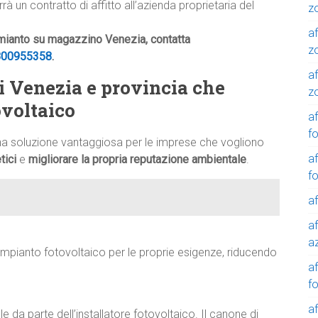
 un contratto di affitto all’azienda proprietaria del
z
af
amianto su magazzino Venezia, contatta
z
800955358
.
af
i Venezia e provincia che
z
tovoltaico
af
f
a soluzione vantaggiosa per le imprese che vogliono
af
tici
e
migliorare la propria reputazione ambientale
.
f
af
af
a
l’impianto fotovoltaico per le proprie esigenze, riducendo
a
f
a
 da parte dell’installatore fotovoltaico. Il canone di