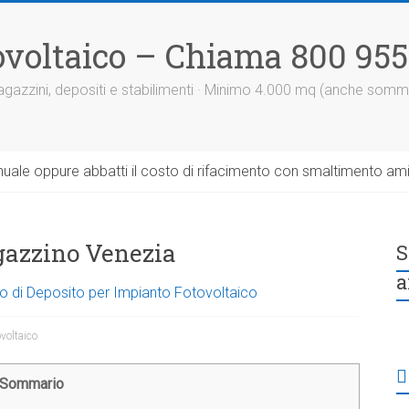
otovoltaico – Chiama 800 95
 magazzini, depositi e stabilimenti · Minimo 4.000 mq (anche somm
uale oppure abbatti il costo di rifacimento con smaltimento am
gazzino Venezia
S
a
tto di Deposito per Impianto Fotovoltaico
ovoltaico
Sommario