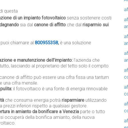
af
di questa
azione di un impianto fotovoltaico
senza sostenere costi
af
dagnando
sia dal
canone di affitto
che dal
risparmio sui
a
af
 puoi chiamare al
800955358
,
è una soluzione
a
af
a
lazione e manutenzione dell’impianto:
l’azienda che
tutto, lasciando al proprietario del tetto solo il compito
af
c
 canone di affitto può essere una cifra fissa una tantum
e una cifra mensile.
af
pulita:
il fotovoltaico è una fonte di energia rinnovabile
c
ità
che consuma energia potrà
risparmiare
utilizzando
af
a prezzi inferiori rispetto a qualsiasi gestore.
c
rtura in amianto da bonificare a Venezia
parte o tutto
 si occuperà della bonifica amianto, della nuova
af
oltaico.
e