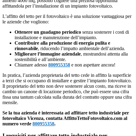
almeno 4000 mq, possono cogliere una preziosa opportunità
affittandola per l’installazione di un impianto fotovoltaico.
L’affitto del tetto per il fotovoltaico è una soluzione vantaggiosa per
le aziende che vogliono:
Ottenere un guadagno periodico
senza sostenere i costi di
installazione e manutenzione dell’impianto.
Contribuire alla produzione di energia pulita e
rinnovabile
, riducendo l’impatto ambientale dell’azienda.
Migliorare l’immagine aziendale
, mostrandosi attenta alla
sostenibilità e all’ambiente.
Chiamare adesso
800955358
e non aspettare ancora!
In pratica, l’azienda proprietaria del tetto cede in affitto la superficie
a terzi che si occupano di installare e gestire l’impianto fotovoltaico.
Il proprietario del tetto non deve sostenere alcun costo, ma riceve in
cambio un canone di locazione periodico, che può essere una cifra
fissa una tantum calcolata sulla durata del contratto oppure una cifra
mensile.
Se la tua azienda è interessata ad affittare tetto industriale per
fotovoltaico Vicenza, contatta AffittoTettoFotovoltaico.com al
numero verde
800955358
.
I requisiti per affittare tetto industriale per