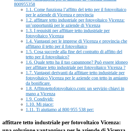
800955358
1.1.
Come funziona l’affitto del tetto per il fotovoltaico
per le aziende di Vicenza e provincia
1.2.
affittare tetto industriale per fotovoltaico Vicenza:
un’opportunità per le aziende di Vicenza
1.3.
I requisiti per affittare tetto industriale per
fotovoltaico Vicenza
1.4.
Vantaggi per le imprese di Vicenza e provincia che
affittano il tetto per il fotovoltaico
1.5.
Cosa succede alla fine del contratto di affitto del
tetto per il fotovoltaico?
1.6.
Quale tetto ha il tuo capannone? Può essere idoneo
per affittare tetto industriale per fotovoltaico Vicenza ?
1.7.
Vantaggi derivanti da affittare tetto industriale per
fotovoltaico Vicenza per le aziende con tetto in amianto
da bonificare.
1.8.
Affittotettofotovoltaico.com: un servizio chiavi in
mano a Vicenza
1.9.
Condividi:
1.10.
Mi piace:
1.11.
Ti aiutiamo al 800 955 538 per:
affittare tetto industriale per fotovoltaico Vicenza:
una soluzione vantaggiosa per le aziende di Vicenza