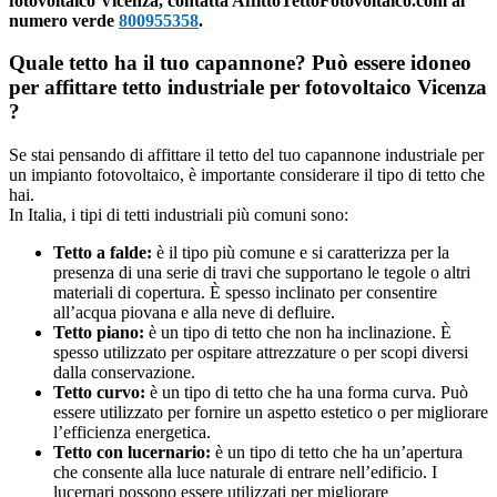
fotovoltaico Vicenza, contatta AffittoTettoFotovoltaico.com al
numero verde
800955358
.
Quale tetto ha il tuo capannone? Può essere idoneo
per affittare tetto industriale per fotovoltaico Vicenza
?
Se stai pensando di affittare il tetto del tuo capannone industriale per
un impianto fotovoltaico, è importante considerare il tipo di tetto che
hai.
In Italia, i tipi di tetti industriali più comuni sono:
Tetto a falde:
è il tipo più comune e si caratterizza per la
presenza di una serie di travi che supportano le tegole o altri
materiali di copertura. È spesso inclinato per consentire
all’acqua piovana e alla neve di defluire.
Tetto piano:
è un tipo di tetto che non ha inclinazione. È
spesso utilizzato per ospitare attrezzature o per scopi diversi
dalla conservazione.
Tetto curvo:
è un tipo di tetto che ha una forma curva. Può
essere utilizzato per fornire un aspetto estetico o per migliorare
l’efficienza energetica.
Tetto con lucernario:
è un tipo di tetto che ha un’apertura
che consente alla luce naturale di entrare nell’edificio. I
lucernari possono essere utilizzati per migliorare