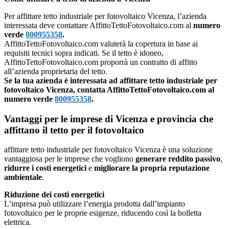
Per affittare tetto industriale per fotovoltaico Vicenza, l’azienda
interessata deve contattare AffittoTettoFotovoltaico.com al
numero
verde
800955358
.
AffittoTettoFotovoltaico.com valuterà la copertura in base ai
requisiti tecnici sopra indicati. Se il tetto è idoneo,
AffittoTettoFotovoltaico.com proporrà un contratto di affitto
all’azienda proprietaria del tetto.
Se la tua azienda è interessata ad affittare tetto industriale per
fotovoltaico Vicenza, contatta AffittoTettoFotovoltaico.com al
numero verde
800955358
.
Vantaggi per le imprese di Vicenza e provincia che
affittano il tetto per il fotovoltaico
affittare tetto industriale per fotovoltaico Vicenza è una soluzione
vantaggiosa per le imprese che vogliono
generare reddito passivo
,
ridurre i costi energetici
e
migliorare la propria reputazione
ambientale
.
Riduzione dei costi energetici
L’impresa può utilizzare l’energia prodotta dall’impianto
fotovoltaico per le proprie esigenze, riducendo così la bolletta
elettrica.