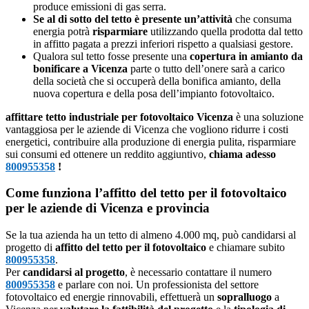
produce emissioni di gas serra.
Se al di sotto del tetto è presente un’attività
che consuma
energia potrà
risparmiare
utilizzando quella prodotta dal tetto
in affitto pagata a prezzi inferiori rispetto a qualsiasi gestore.
Qualora sul tetto fosse presente una
copertura in amianto da
bonificare a Vicenza
parte o tutto dell’onere sarà a carico
della società che si occuperà della bonifica amianto, della
nuova copertura e della posa dell’impianto fotovoltaico.
affittare tetto industriale per fotovoltaico Vicenza
è una soluzione
vantaggiosa per le aziende di Vicenza che vogliono ridurre i costi
energetici, contribuire alla produzione di energia pulita, risparmiare
sui consumi ed ottenere un reddito aggiuntivo,
chiama adesso
800955358
!
Come funziona l’affitto del tetto per il fotovoltaico
per le aziende di Vicenza e provincia
Se la tua azienda ha un tetto di almeno 4.000 mq, può candidarsi al
progetto di
affitto del tetto per il fotovoltaico
e chiamare subito
800955358
.
Per
candidarsi al progetto
, è necessario contattare il numero
800955358
e parlare con noi. Un professionista del settore
fotovoltaico ed energie rinnovabili, effettuerà un
sopralluogo
a