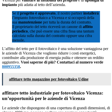
Vicenza per
valutare la fattibilità del progetto
e la
tipologia di
impianto
più adatta al tetto dell’azienda.
Se il
progetto è approvato
, il nostro partner
installerà
l’impianto fotovoltaico a Vicenza e si occuperà della
sua
manutenzione
per tutta la durata del contratto.
Il proprietario del tetto riceverà un canone di
affitto
periodico
, che può essere una cifra fissa una tantum
calcolata sulla durata del contratto oppure una cifra
mensile.
L’affitto del tetto per il fotovoltaico è una soluzione vantaggiosa per
le aziende di Vicenza che vogliono ridurre i costi energetici,
contribuire alla produzione di energia pulita e ottenere un reddito
aggiuntivo.
Vuoi saperne di più? Contattaci al numero verde
800955358
.
affittare tetto magazzino per fotovoltaico Udine
affittare tetto industriale per fotovoltaico Vicenza:
un’opportunità per le aziende di Vicenza
Le aziende che dispongono di una copertura di grandi dimensioni, di