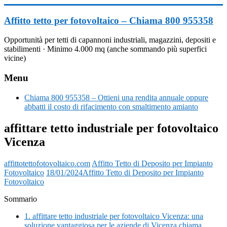
Vai
al
Affitto tetto per fotovoltaico – Chiama 800 955358
contenuto
Opportunità per tetti di capannoni industriali, magazzini, depositi e
stabilimenti · Minimo 4.000 mq (anche sommando più superfici
vicine)
Menu
Chiama 800 955358 – Ottieni una rendita annuale oppure
abbatti il costo di rifacimento con smaltimento amianto
affittare tetto industriale per fotovoltaico
Vicenza
affittotettofotovoltaico.com
Affitto Tetto di Deposito per Impianto
Fotovoltaico
18/01/2024
Affitto Tetto di Deposito per Impianto
Fotovoltaico
Sommario
1.
affittare tetto industriale per fotovoltaico Vicenza: una
soluzione vantaggiosa per le aziende di Vicenza chiama