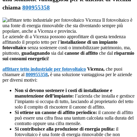
chiama
800955358
Il fotovoltaico è
una fonte di energia rinnovabile che sta diventando sempre più
popolare, anche a Vicenza e provincia.
Le aziende di a Vicenza possono approfittare di questa tendenza
affittando il proprio tetto per l’
installazione di un impianto
fotovoltaico
senza sostenere costi o immobilizzare patrimonio, ma,
piuttosto,
guadagnando
sia dal
canone di affitto
che dal
risparmio
sui consumi energetici
!
affittare tetto industriale per fotovoltaico
Vicenza,
che puoi
chiamare al
800955358
,
è una soluzione vantaggiosa per le aziende
per diversi motivi:
Non si devono sostenere i costi di installazione e
manutenzione dell’impianto:
l’azienda che installa e gestisce
l’impianto si occupa di tutto, lasciando al proprietario del tetto
solo il compito di riscuotere il canone di affitto.
Si ottiene un canone di affitto periodico:
il canone di affitto
può essere una cifra fissa una tantum calcolata sulla durata del
contratto oppure una cifra mensile.
Si contribuisce alla produzione di energia pulita:
il
fotovoltaico è una fonte di energia rinnovabile che non