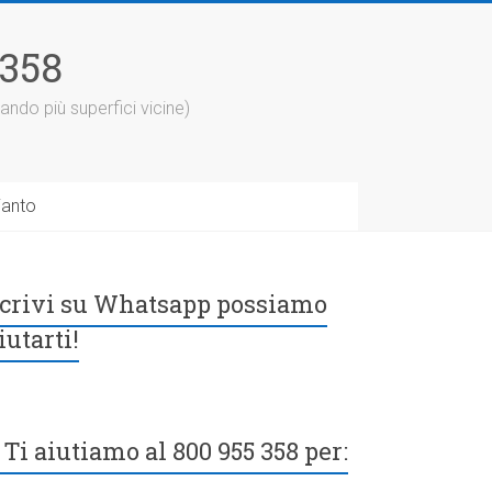
5358
ando più superfici vicine)
ianto
crivi su Whatsapp possiamo
iutarti!
Ti aiutiamo al 800 955 358 per: