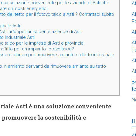
è una soluzione conveniente per le aziende di Asti che
A
are sui costi energetici.
A
tto del tetto per il fotovoltaico a Asti ? Contattaci subito
F
riale Asti
sti: un’opportunità per le aziende di Asti
Af
o industriale Asti
Af
ovoltaico per le imprese di Asti e provincia
affitto per un impianto fotovoltaico?
F
ssere idoneo per rimuovere amianto su tetto industriale
A
o in amianto derivanti da rimuovere amianto su tetto
Af
B
f
N
riale Asti è una soluzione conveniente
o promuovere la sostenibilità e
Af