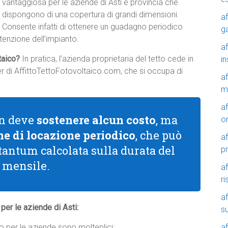
vantaggiosa per le aziende di Asti e provincia che
dispongono di una copertura di grandi dimensioni.
af
Consente infatti di ottenere un guadagno periodico
g
tenzione dell’impianto.
af
ltaico?
In pratica, l’azienda proprietaria del tetto cede in
in
tner di AffittoTettoFotovoltaico.com, che si occupa di
af
m
af
non deve
sostenere alcun costo
, ma
o
e di locazione periodico
, che può
af
 tantum calcolata sulla durata del
p
a mensile.
af
r
af
o per le aziende di Asti:
su
af
ico per le aziende sono molteplici: