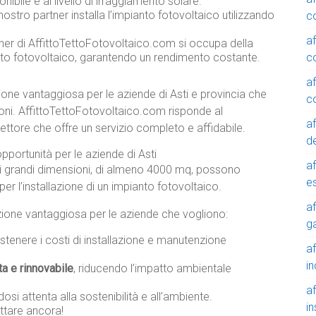
onibile e al livello di irraggiamento solare.
 nostro partner installa l’impianto fotovoltaico utilizzando
c
a
tner di AffittoTettoFotovoltaico.com si occupa della
c
nto fotovoltaico, garantendo un rendimento costante.
a
one vantaggiosa per le aziende di Asti e provincia che
c
oni. AffittoTettoFotovoltaico.com risponde al
a
ettore che offre un servizio completo e affidabile.
de
opportunità per le aziende di Asti
a
i grandi dimensioni, di almeno 4000 mq, possono
e
er l’installazione di un impianto fotovoltaico.
a
luzione vantaggiosa per le aziende che vogliono:
g
tenere i costi di installazione e manutenzione
a
in
ta e rinnovabile
, riducendo l’impatto ambientale
a
osi attenta alla sostenibilità e all’ambiente.
in
ttare ancora!