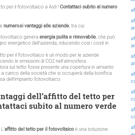
tto per il fotovoltaico a Asti !
Contattaci subito al numero
af
af
re
numerosi vantaggi alle aziende
, tra cui:
a
otovoltaico genera
energia pulita e rinnovabile
, che può
af
gno energetico dell’azienda, riducendo così i costi in
a
tetto per il fotovoltaico è un modo per le aziende
af
ducendo le emissioni di CO2 nell’atmosfera.
a
alora sul tetto fosse presente una copertura in amianto
à a carico della società che si occuperà della bonifica
af
sa dell’impianto fotovoltaico.
c
af
taggi dell’affitto del tetto per
c
ontattaci subito al numero verde
af
c
af
L’
affitto del tetto per il fotovoltaico
è una soluzione
e