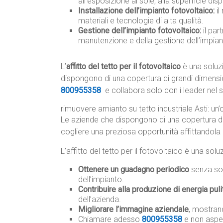
all’esposizione al sole, alla superficie disp
Installazione dell’impianto fotovoltaico:
il
materiali e tecnologie di alta qualità.
Gestione dell’impianto fotovoltaico:
il par
manutenzione e della gestione dell’impia
L’
affitto del tetto per il fotovoltaico
è una soluzi
dispongono di una copertura di grandi dimensi
800955358
e collabora solo con i leader nel s
rimuovere amianto su tetto industriale Asti: un’
Le aziende che dispongono di una copertura d
cogliere una preziosa opportunità affittandola p
L’affitto del tetto per il fotovoltaico è una so
Ottenere un guadagno periodico
senza sos
dell’impianto.
Contribuire alla produzione di energia puli
dell’azienda.
Migliorare l’immagine aziendale
, mostrand
Chiamare adesso
800955358
e non aspe