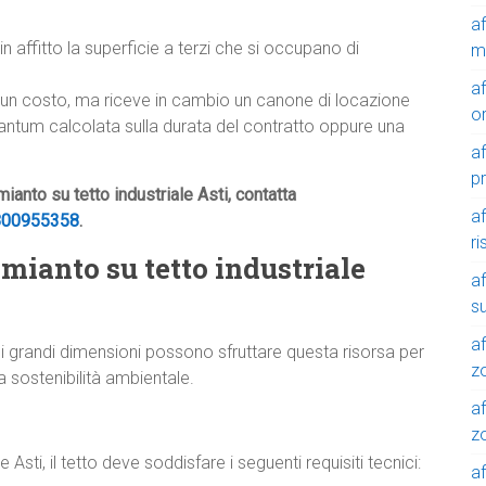
a
in affitto la superficie a terzi che si occupano di
m
a
lcun costo, ma riceve in cambio un canone di locazione
o
tantum calcolata sulla durata del contratto oppure una
a
p
ianto su tetto industriale Asti, contatta
a
800955358
.
r
amianto su tetto industriale
a
su
af
di grandi dimensioni possono sfruttare questa risorsa per
z
a sostenibilità ambientale.
af
zo
Asti, il tetto deve soddisfare i seguenti requisiti tecnici:
af