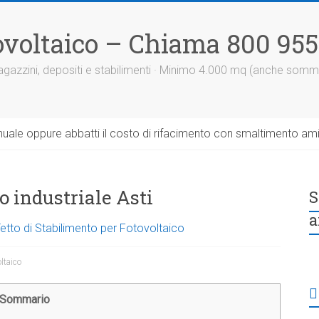
otovoltaico – Chiama 800 95
 magazzini, depositi e stabilimenti · Minimo 4.000 mq (anche somm
uale oppure abbatti il costo di rifacimento con smaltimento am
o industriale Asti
S
a
Tetto di Stabilimento per Fotovoltaico
oltaico
Sommario