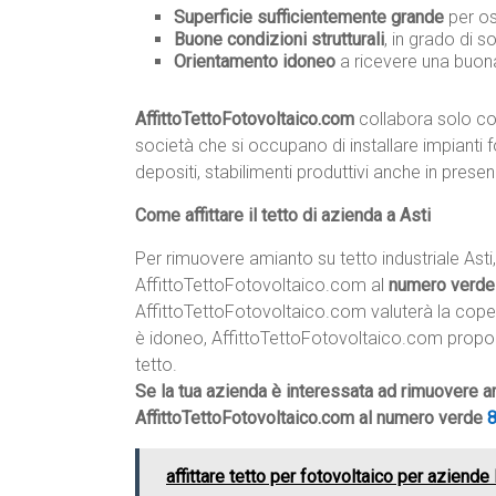
Superficie sufficientemente grande
per os
Buone condizioni strutturali
, in grado di s
Orientamento idoneo
a ricevere una buona
AffittoTettoFotovoltaico.com
collabora solo con
società che si occupano di installare impianti fo
depositi, stabilimenti produttivi anche in prese
Come affittare il tetto di azienda a Asti
Per rimuovere amianto su tetto industriale Asti
AffittoTettoFotovoltaico.com al
numero verd
AffittoTettoFotovoltaico.com valuterà la copertur
è idoneo, AffittoTettoFotovoltaico.com proporrà
tetto.
Se la tua azienda è interessata ad rimuovere am
AffittoTettoFotovoltaico.com al numero verde
affittare tetto per fotovoltaico per aziend