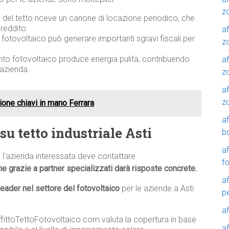
z
a del tetto riceve un canone di locazione periodico, che
reddito.
af
o fotovoltaico può generare importanti sgravi fiscali per
zo
nto fotovoltaico produce energia pulita, contribuendo
af
’azienda.
z
af
z
zione chiavi in mano Ferrara
a
u tetto industriale Asti
b
a
, l’azienda interessata deve contattare
f
e grazie a partner specializzati darà risposte concrete.
a
leader nel settore del fotovoltaico
per le aziende a Asti
p
a
AffittoTettoFotovoltaico.com valuta la copertura in base
a