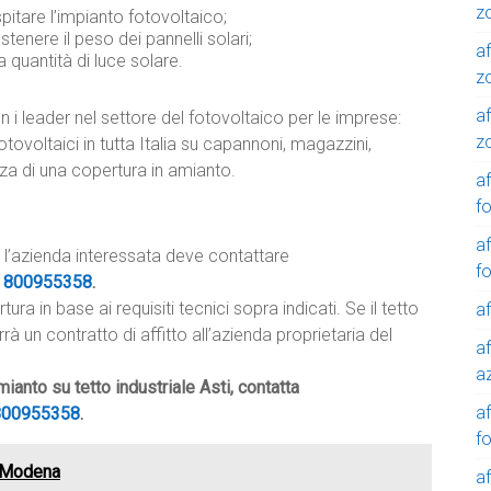
z
pitare l’impianto fotovoltaico;
ostenere il peso dei pannelli solari;
af
 quantità di luce solare.
z
af
 i leader nel settore del fotovoltaico per le imprese:
z
tovoltaici in tutta Italia su capannoni, magazzini,
nza di una copertura in amianto.
af
f
af
, l’azienda interessata deve contattare
f
e
800955358
.
a in base ai requisiti tecnici sopra indicati. Se il tetto
af
 un contratto di affitto all’azienda proprietaria del
af
a
ianto su tetto industriale Asti, contatta
a
800955358
.
f
e Modena
a