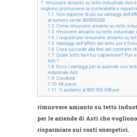
1.
rimuovere amianto su tetto industriale Asti 
vogliono promuovere la sostenibilità e risparmi
1.1.
Vuoi saperne di più sui vantaggi dell’affi
al numero verde 800955358.
1.2.
Come rimuovere amianto su tetto indust
1.3.
rimuovere amianto su tetto industriale A
1.4.
I requisiti per rimuovere amianto su tett
1.5.
Vantaggi dell’affitto del tetto per il fot
1.6.
Cosa succede alla fine del contratto di 
1.7.
Quale tetto ha il tuo capannone? Può e
Asti ?
1.8.
Ecco i vantaggi per le aziende con tett
industriale Asti
1.9.
Condividi:
1.10.
Mi piace:
1.11.
Ti aiutiamo al 800 955 538 per:
rimuovere amianto su tetto indust
per le aziende di Asti che voglion
risparmiare sui costi energetici.