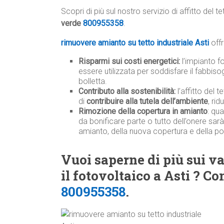
Scopri di più sul nostro servizio di affitto del te
verde
800955358
.
rimuovere amianto su tetto industriale Asti
off
Risparmi sui costi energetici:
l’impianto f
essere utilizzata per soddisfare il fabbiso
bolletta.
Contributo alla sostenibilità:
l’affitto del 
di
contribuire alla tutela dell’ambiente
, ri
Rimozione della copertura in amianto
: qu
da bonificare parte o tutto dell’onere sar
amianto, della nuova copertura e della po
Vuoi saperne di più sui van
il fotovoltaico a Asti ? C
800955358
.