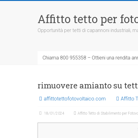
Vai
al
Affitto tetto per f
contenuto
Opportunità per tetti di capannoni industriali,
Chiama 800 955358 – Ottieni una rendita ann
rimuovere amianto su tett
affittotettofotovoltaico.com
Affitto 
18/01/2024
Affitto Tetto di Stabilimento per Fotov