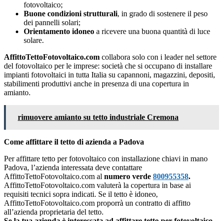
fotovoltaico;
Buone condizioni strutturali
, in grado di sostenere il peso
dei pannelli solari;
Orientamento idoneo
a ricevere una buona quantità di luce
solare.
AffittoTettoFotovoltaico.com
collabora solo con i leader nel settore
del fotovoltaico per le imprese: società che si occupano di installare
impianti fotovoltaici in tutta Italia su capannoni, magazzini, depositi,
stabilimenti produttivi anche in presenza di una copertura in
amianto.
rimuovere amianto su tetto industriale Cremona
Come affittare il tetto di azienda a Padova
Per affittare tetto per fotovoltaico con installazione chiavi in mano
Padova, l’azienda interessata deve contattare
AffittoTettoFotovoltaico.com al
numero verde
800955358
.
AffittoTettoFotovoltaico.com valuterà la copertura in base ai
requisiti tecnici sopra indicati. Se il tetto è idoneo,
AffittoTettoFotovoltaico.com proporrà un contratto di affitto
all’azienda proprietaria del tetto.
Se la tua azienda è interessata ad affittare tetto per fotovoltaico