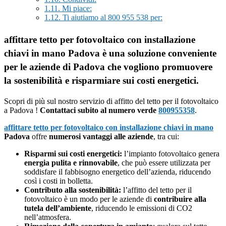
1.11.
Mi piace:
1.12.
Ti aiutiamo al 800 955 538 per:
affittare tetto per fotovoltaico con installazione
chiavi in mano Padova è una soluzione conveniente
per le aziende di Padova che vogliono promuovere
la sostenibilità e risparmiare sui costi energetici.
Scopri di più sul nostro servizio di affitto del tetto per il fotovoltaico
a Padova !
Contattaci subito al numero verde
800955358
.
affittare tetto per fotovoltaico con installazione chiavi in mano
Padova
offre
numerosi vantaggi alle aziende
, tra cui:
Risparmi sui costi energetici:
l’impianto fotovoltaico genera
energia pulita e rinnovabile
, che può essere utilizzata per
soddisfare il fabbisogno energetico dell’azienda, riducendo
così i costi in bolletta.
Contributo alla sostenibilità:
l’affitto del tetto per il
fotovoltaico è un modo per le aziende di
contribuire alla
tutela dell’ambiente
, riducendo le emissioni di CO2
nell’atmosfera.