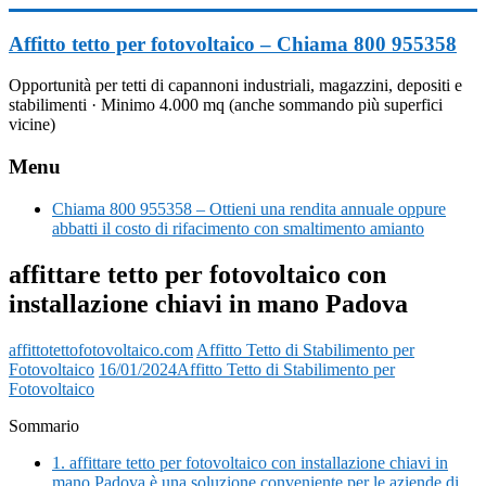
Vai
al
Affitto tetto per fotovoltaico – Chiama 800 955358
contenuto
Opportunità per tetti di capannoni industriali, magazzini, depositi e
stabilimenti · Minimo 4.000 mq (anche sommando più superfici
vicine)
Menu
Chiama 800 955358 – Ottieni una rendita annuale oppure
abbatti il costo di rifacimento con smaltimento amianto
affittare tetto per fotovoltaico con
installazione chiavi in mano Padova
affittotettofotovoltaico.com
Affitto Tetto di Stabilimento per
Fotovoltaico
16/01/2024
Affitto Tetto di Stabilimento per
Fotovoltaico
Sommario
1.
affittare tetto per fotovoltaico con installazione chiavi in
mano Padova è una soluzione conveniente per le aziende di