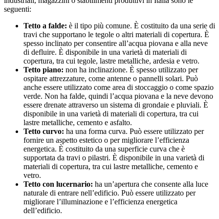
industriali, magazzini o stabilimenti produttivi in Italia sono le
seguenti:
Tetto a falde:
è il tipo più comune. È costituito da una serie di
travi che supportano le tegole o altri materiali di copertura. È
spesso inclinato per consentire all’acqua piovana e alla neve
di defluire. È disponibile in una varietà di materiali di
copertura, tra cui tegole, lastre metalliche, ardesia e vetro.
Tetto piano:
non ha inclinazione. È spesso utilizzato per
ospitare attrezzature, come antenne o pannelli solari. Può
anche essere utilizzato come area di stoccaggio o come spazio
verde. Non ha falde, quindi l’acqua piovana e la neve devono
essere drenate attraverso un sistema di grondaie e pluviali. È
disponibile in una varietà di materiali di copertura, tra cui
lastre metalliche, cemento e asfalto.
Tetto curvo:
ha una forma curva. Può essere utilizzato per
fornire un aspetto estetico o per migliorare l’efficienza
energetica. È costituito da una superficie curva che è
supportata da travi o pilastri. È disponibile in una varietà di
materiali di copertura, tra cui lastre metalliche, cemento e
vetro.
Tetto con lucernario:
ha un’apertura che consente alla luce
naturale di entrare nell’edificio. Può essere utilizzato per
migliorare l’illuminazione e l’efficienza energetica
dell’edificio.