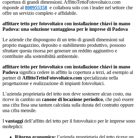
copertura di grandi dimensioni. AffittoTettoFotovoltaico.com
risponde al
800955358
e collabora solo con i leader nel settore che
offre un servizio completo e affidabile.
affittare tetto per fotovoltaico con installazione chiavi in mano
Padova: una soluzione vantaggiosa per le imprese di Padova
Le aziende che dispongono di un tetto di grandi dimensioni sul
proprio magazzino, deposito o stabilimento produttivo, possono
sfruttare questa risorsa per generare un reddito aggiuntivo e
contribuire alla sostenibilità ambientale.
affittare tetto per fotovoltaico con installazione chiavi in mano
Padova
significa cedere in affitto la copertura a terzi, ad esempio al
partner di
AffittoTettoFotovoltaico.com
specializzata nella
progettazione e realizzazione di impianti fotovoltaici.
L’azienda proprietaria del tetto non deve sostenere alcun costo, ma
riceve in cambio un
canone di locazione periodico
, che può essere
una cifra fissa una tantum calcolata sulla durata del contratto oppure
una cifra mensile.
I
vantaggi
dell’affitto del tetto per il fotovoltaico per le imprese sono
molteplici:
Ritorno economico:
l’azienda proprietaria del tetto riceve un