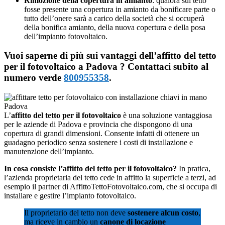
Rimozione della copertura in amianto
: qualora sul tetto
fosse presente una copertura in amianto da bonificare parte o
tutto dell’onere sarà a carico della società che si occuperà
della bonifica amianto, della nuova copertura e della posa
dell’impianto fotovoltaico.
Vuoi saperne di più sui vantaggi dell’affitto del tetto
per il fotovoltaico a Padova ? Contattaci subito al
numero verde
800955358
.
L’
affitto del tetto per il fotovoltaico
è una soluzione vantaggiosa
per le aziende di Padova e provincia che dispongono di una
copertura di grandi dimensioni. Consente infatti di ottenere un
guadagno periodico senza sostenere i costi di installazione e
manutenzione dell’impianto.
In cosa consiste l’affitto del tetto per il fotovoltaico?
In pratica,
l’azienda proprietaria del tetto cede in affitto la superficie a terzi, ad
esempio il partner di AffittoTettoFotovoltaico.com, che si occupa di
installare e gestire l’impianto fotovoltaico.
Il proprietario del tetto non deve
sostenere alcun costo
,
ma riceve in cambio un
canone di locazione