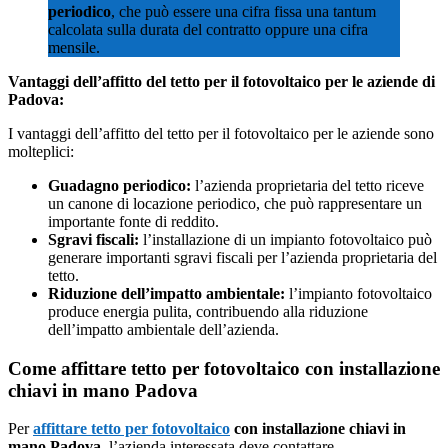
periodico
, che può essere una cifra fissa una tantum
calcolata sulla durata del contratto oppure una cifra
mensile.
Vantaggi dell’affitto del tetto per il fotovoltaico per le aziende di
Padova:
I vantaggi dell’affitto del tetto per il fotovoltaico per le aziende sono
molteplici:
Guadagno periodico:
l’azienda proprietaria del tetto riceve
un canone di locazione periodico, che può rappresentare un
importante fonte di reddito.
Sgravi fiscali:
l’installazione di un impianto fotovoltaico può
generare importanti sgravi fiscali per l’azienda proprietaria del
tetto.
Riduzione dell’impatto ambientale:
l’impianto fotovoltaico
produce energia pulita, contribuendo alla riduzione
dell’impatto ambientale dell’azienda.
Come affittare tetto per fotovoltaico con installazione
chiavi in mano Padova
Per
affittare tetto per fotovoltaico
con installazione chiavi in
mano Padova
, l’azienda interessata deve contattare