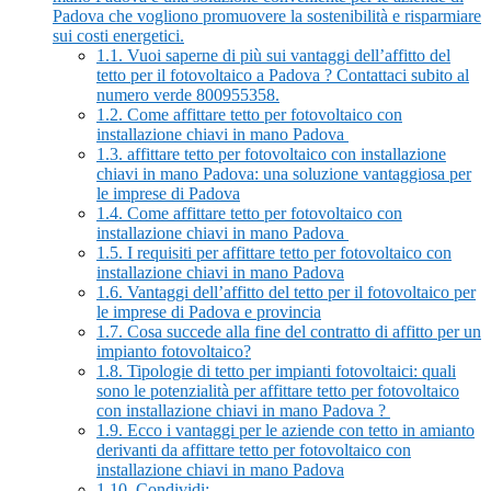
Padova che vogliono promuovere la sostenibilità e risparmiare
sui costi energetici.
1.1.
Vuoi saperne di più sui vantaggi dell’affitto del
tetto per il fotovoltaico a Padova ? Contattaci subito al
numero verde 800955358.
1.2.
Come affittare tetto per fotovoltaico con
installazione chiavi in mano Padova
1.3.
affittare tetto per fotovoltaico con installazione
chiavi in mano Padova: una soluzione vantaggiosa per
le imprese di Padova
1.4.
Come affittare tetto per fotovoltaico con
installazione chiavi in mano Padova
1.5.
I requisiti per affittare tetto per fotovoltaico con
installazione chiavi in mano Padova
1.6.
Vantaggi dell’affitto del tetto per il fotovoltaico per
le imprese di Padova e provincia
1.7.
Cosa succede alla fine del contratto di affitto per un
impianto fotovoltaico?
1.8.
Tipologie di tetto per impianti fotovoltaici: quali
sono le potenzialità per affittare tetto per fotovoltaico
con installazione chiavi in mano Padova ?
1.9.
Ecco i vantaggi per le aziende con tetto in amianto
derivanti da affittare tetto per fotovoltaico con
installazione chiavi in mano Padova
1.10.
Condividi: