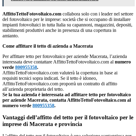
AffittoTettoFotovoltaico.com
collabora solo con i leader nel settore
del fotovoltaico per le imprese: società che si occupano di installare
impianti fotovoltaici in tutta Italia su capannoni, magazzini, depositi,
stabilimenti produttivi anche in presenza di una copertura in
amianto.
Come affittare il tetto di azienda a Macerata
Per affittare tetto per fotovoltaico per aziende Macerata, l’azienda
interessata deve contattare AffittoTettoFotovoltaico.com al
numero
verde
800955358
.
AffittoTettoFotovoltaico.com valuterà la copertura in base ai
requisiti tecnici sopra indicati. Se il tetto è idoneo,
AffittoTettoFotovoltaico.com proporrà un contratto di affitto
all’azienda proprietaria del tetto.
Se la tua azienda è interessata ad affittare tetto per fotovoltaico
per aziende Macerata, contatta AffittoTettoFotovoltaico.com al
numero verde
800955358
.
Vantaggi dell’affitto del tetto per il fotovoltaico per le
imprese di Macerata e provincia
L’affitto del tetto per il fotovoltaico è una soluzione vantaggiosa per