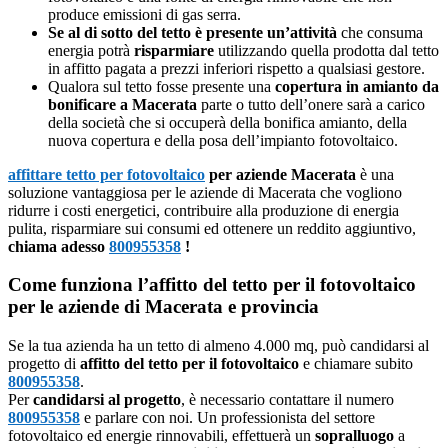
produce emissioni di gas serra.
Se al di sotto del tetto è presente un’attività
che consuma
energia potrà
risparmiare
utilizzando quella prodotta dal tetto
in affitto pagata a prezzi inferiori rispetto a qualsiasi gestore.
Qualora sul tetto fosse presente una
copertura in amianto da
bonificare a Macerata
parte o tutto dell’onere sarà a carico
della società che si occuperà della bonifica amianto, della
nuova copertura e della posa dell’impianto fotovoltaico.
affittare tetto per fotovoltaico
per aziende Macerata
è una
soluzione vantaggiosa per le aziende di Macerata che vogliono
ridurre i costi energetici, contribuire alla produzione di energia
pulita, risparmiare sui consumi ed ottenere un reddito aggiuntivo,
chiama adesso
800955358
!
Come funziona l’affitto del tetto per il fotovoltaico
per le aziende di Macerata e provincia
Se la tua azienda ha un tetto di almeno 4.000 mq, può candidarsi al
progetto di
affitto del tetto per il fotovoltaico
e chiamare subito
800955358
.
Per
candidarsi al progetto
, è necessario contattare il numero
800955358
e parlare con noi. Un professionista del settore
fotovoltaico ed energie rinnovabili, effettuerà un
sopralluogo
a