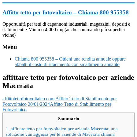
Vai
al
Affitto tetto per fotovoltaico – Chiama 800 955358
contenuto
Opportunità per tetti di capannoni industriali, magazzini, depositi e
stabilimenti · Minimo 4.000 mq (anche sommando più superfici
vicine)
Menu
Chiama 800 955358 – Ottieni una rendita annuale oppure
abbatti il costo di rifacimento con smaltimento amianto
affittare tetto per fotovoltaico per aziende
Macerata
affittotettofotovoltaico.com
Affitto Tetto di Stabilimento per
Fotovoltaico
20/01/2024
Affitto Tetto di Stabilimento per
Fotovoltaico
Sommario
1.
affittare tetto per fotovoltaico per aziende Macerata: una
soluzione vantaggiosa per le aziende di Macerata chiama