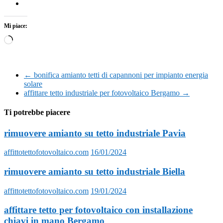
Mi piace:
Caricamento
in
corso…
←
bonifica amianto tetti di capannoni per impianto energia
solare
affittare tetto industriale per fotovoltaico Bergamo
→
Ti potrebbe piacere
rimuovere amianto su tetto industriale Pavia
affittotettofotovoltaico.com
16/01/2024
rimuovere amianto su tetto industriale Biella
affittotettofotovoltaico.com
19/01/2024
affittare tetto per fotovoltaico con installazione
chiavi in mano Bergamo