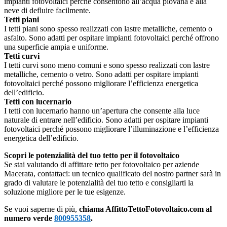
impianti fotovoltaici perché consentono all’acqua piovana e alla
neve di defluire facilmente.
Tetti piani
I tetti piani sono spesso realizzati con lastre metalliche, cemento o
asfalto. Sono adatti per ospitare impianti fotovoltaici perché offrono
una superficie ampia e uniforme.
Tetti curvi
I tetti curvi sono meno comuni e sono spesso realizzati con lastre
metalliche, cemento o vetro. Sono adatti per ospitare impianti
fotovoltaici perché possono migliorare l’efficienza energetica
dell’edificio.
Tetti con lucernario
I tetti con lucernario hanno un’apertura che consente alla luce
naturale di entrare nell’edificio. Sono adatti per ospitare impianti
fotovoltaici perché possono migliorare l’illuminazione e l’efficienza
energetica dell’edificio.
Scopri le potenzialità del tuo tetto per il fotovoltaico
Se stai valutando di affittare tetto per fotovoltaico per aziende
Macerata, contattaci: un tecnico qualificato del nostro partner sarà in
grado di valutare le potenzialità del tuo tetto e consigliarti la
soluzione migliore per le tue esigenze.
Se vuoi saperne di più,
chiama AffittoTettoFotovoltaico.com al
numero verde
800955358
.