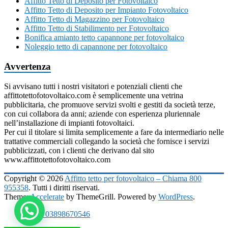
Affitto Tetto di Deposito per Fotovoltaico
Affitto Tetto di Deposito per Impianto Fotovoltaico
Affitto Tetto di Magazzino per Fotovoltaico
Affitto Tetto di Stabilimento per Fotovoltaico
Bonifica amianto tetto capannone per fotovoltaico
Noleggio tetto di capannone per fotovoltaico
Avvertenza
Si avvisano tutti i nostri visitatori e potenziali clienti che
affittotettofotovoltaico.com è semplicemente una vetrina
pubblicitaria, che promuove servizi svolti e gestiti da società terze,
con cui collabora da anni; aziende con esperienza pluriennale
nell’installazione di impianti fotovoltaici.
Per cui il titolare si limita semplicemente a fare da intermediario nelle
trattative commerciali collegando la società che fornisce i servizi
pubblicizzati, con i clienti che derivano dal sito
www.affittotettofotovoltaico.com
Copyright © 2026
Affitto tetto per fotovoltaico – Chiama 800
955358
. Tutti i diritti riservati.
Theme:
Accelerate
by ThemeGrill. Powered by
WordPress
.
P.IVA 03898670546