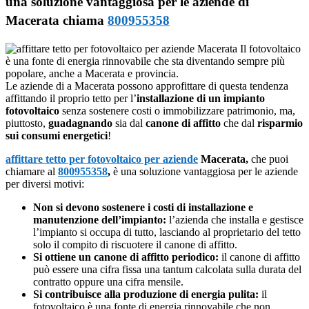
una soluzione vantaggiosa per le aziende di
Macerata chiama
800955358
Il fotovoltaico
è una fonte di energia rinnovabile che sta diventando sempre più
popolare, anche a Macerata e provincia.
Le aziende di a Macerata possono approfittare di questa tendenza
affittando il proprio tetto per l’
installazione di un impianto
fotovoltaico
senza sostenere costi o immobilizzare patrimonio, ma,
piuttosto,
guadagnando
sia dal
canone di affitto
che dal
risparmio
sui consumi energetici
!
affittare tetto per fotovoltaico per aziende
Macerata,
che puoi
chiamare al
800955358
,
è una soluzione vantaggiosa per le aziende
per diversi motivi:
Non si devono sostenere i costi di installazione e
manutenzione dell’impianto:
l’azienda che installa e gestisce
l’impianto si occupa di tutto, lasciando al proprietario del tetto
solo il compito di riscuotere il canone di affitto.
Si ottiene un canone di affitto periodico:
il canone di affitto
può essere una cifra fissa una tantum calcolata sulla durata del
contratto oppure una cifra mensile.
Si contribuisce alla produzione di energia pulita:
il
fotovoltaico è una fonte di energia rinnovabile che non