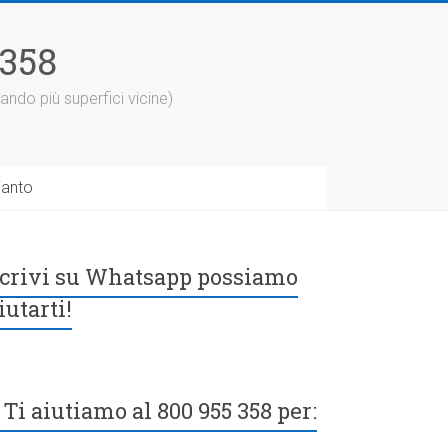
5358
ando più superfici vicine)
ianto
crivi su Whatsapp possiamo
iutarti!
Ti aiutiamo al 800 955 358 per: