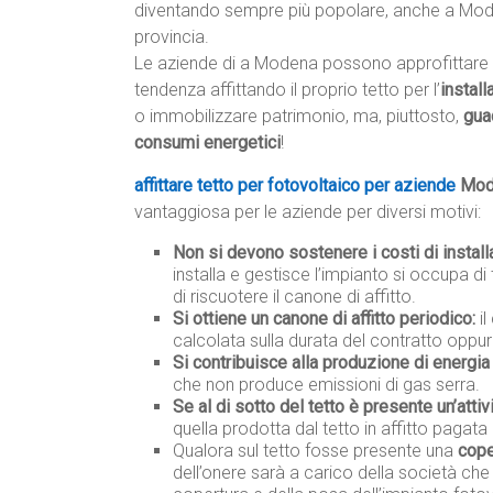
diventando sempre più popolare, anche a Mo
provincia.
Le aziende di a Modena possono approfittare 
tendenza affittando il proprio tetto per l’
install
o immobilizzare patrimonio, ma, piuttosto,
gua
consumi energetici
!
affittare tetto per fotovoltaico per aziende
Mod
vantaggiosa per le aziende per diversi motivi:
Non si devono sostenere i costi di instal
installa e gestisce l’impianto si occupa di 
di riscuotere il canone di affitto.
Si ottiene un canone di affitto periodico:
il
calcolata sulla durata del contratto oppur
Si contribuisce alla produzione di energia 
che non produce emissioni di gas serra.
Se al di sotto del tetto è presente un’attiv
quella prodotta dal tetto in affitto pagata 
Qualora sul tetto fosse presente una
cope
dell’onere sarà a carico della società che