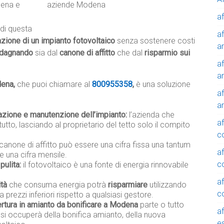
dena e
af
di questa
af
azione di un impianto fotovoltaico
senza sostenere costi
a
dagnando
sia dal
canone di affitto
che dal
risparmio sui
af
a
ena,
che puoi chiamare al
800955358
,
è una soluzione
af
a
lazione e manutenzione dell’impianto:
l’azienda che
af
tutto, lasciando al proprietario del tetto solo il compito
c
 canone di affitto può essere una cifra fissa una tantum
af
e una cifra mensile.
c
pulita:
il fotovoltaico è una fonte di energia rinnovabile
af
ità
che consuma energia potrà
risparmiare
utilizzando
c
a prezzi inferiori rispetto a qualsiasi gestore.
rtura in amianto da bonificare a Modena
parte o tutto
af
 si occuperà della bonifica amianto, della nuova
e