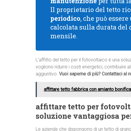
manutenzione
per tutta l
Il proprietario del tetto 
periodico
, che può essere
calcolata sulla durata del
mensile.
L’affitto del tetto per il fotovoltaico è una s
vogliono ridurre i costi energetici, contribuire 
aggiuntivo.
Vuoi saperne di più? Contattaci al
affittare tetto fabbrica con amianto bonifi
affittare tetto per fotovo
soluzione vantaggiosa pe
Le aziende che dispongono di un tetto di gran