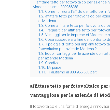
1.
affittare tetto per fotovoltaico per aziende
Modena chiama 800955358
1.1.
Come funziona l’affitto del tetto per il
1.2.
affittare tetto per fotovoltaico per az
di Modena
1.3.
Come affittare tetto per fotovoltaico
1.4.
I requisiti per affittare tetto per foto
1.5.
Vantaggi per le imprese di Modena e prov
1.6.
Cosa succede alla fine del contratto di 
1.7.
Tipologie di tetto per impianti fotovoltai
fotovoltaico per aziende Modena ?
1.8.
Ecco i vantaggi per le aziende con tetto
per aziende Modena
1.9.
Condividi:
1.10.
Mi piace:
1.11.
Ti aiutiamo al 800 955 538 per:
affittare tetto per fotovoltaico p
vantaggiosa per le aziende di M
Il fotovoltaico è una fonte di energia rinnovabi