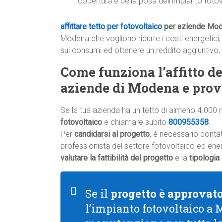
copertura e della posa dell’impianto fotov
affittare tetto per fotovoltaico
per aziende Mo
Modena che vogliono ridurre i costi energetici, 
sui consumi ed ottenere un reddito aggiuntivo,
Come funziona l’affitto del
aziende di Modena e prov
Se la tua azienda ha un tetto di almeno 4.000 
fotovoltaico
e chiamare subito
800955358
.
Per
candidarsi al progetto
, è necessario conta
professionista del settore fotovoltaico ed energ
valutare la fattibilità del progetto
e la
tipologia
Se il
progetto è approvat
l’impianto fotovoltaico a 