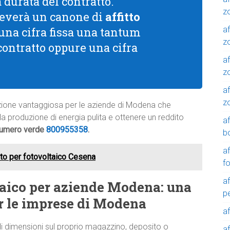
a durata del contratto.
z
riceverà un canone di
affitto
af
 una cifra fissa una tantum
zo
 contratto oppure una cifra
af
z
af
z
oluzione vantaggiosa per le aziende di Modena che
alla produzione di energia pulita e ottenere un reddito
a
 numero verde
800955358
.
b
a
cato per fotovoltaico Cesena
f
a
ltaico per aziende Modena: una
p
r le imprese di Modena
a
di dimensioni sul proprio magazzino, deposito o
a