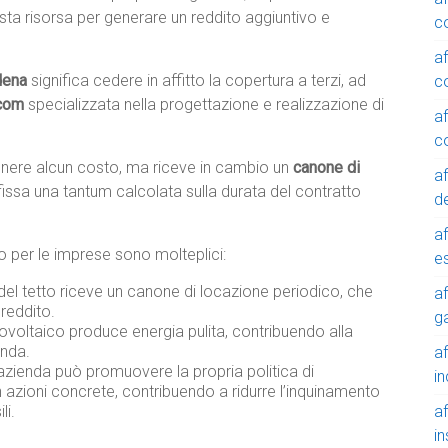
sta risorsa per generare un reddito aggiuntivo e
c
a
dena
significa cedere in affitto la copertura a terzi, ad
c
.com
specializzata nella progettazione e realizzazione di
a
c
tenere alcun costo, ma riceve in cambio un
canone di
a
fissa una tantum calcolata sulla durata del contratto
de
a
ico per le imprese sono molteplici:
e
 del tetto riceve un canone di locazione periodico, che
a
reddito.
g
ovoltaico produce energia pulita, contribuendo alla
enda.
a
azienda può promuovere la propria politica di
in
n azioni concrete, contribuendo a ridurre l’inquinamento
a
li.
in