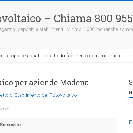
otovoltaico – Chiama 800 95
 magazzini, depositi e stabilimenti · Minimo 4.000 mq (anche somm
uale oppure abbatti il costo di rifacimento con smaltimento am
ltaico per aziende Modena
S
a
Tetto di Stabilimento per Fotovoltaico
oltaico
Sommario