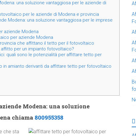
 Modena: una soluzione vantaggiosa per le aziende di
A
A
 fotovoltaico per le aziende di Modena e provincia
iende Modena: una soluzione vantaggiosa per le imprese
F
 per aziende Modena
Af
voltaico per aziende Modena
Af
incia che affittano il tetto per il fotovoltaico
affitto per un impianto fotovoltaico?
F
ci: quali sono le potenzialità per affittare tetto per
A
 in amianto derivanti da affittare tetto per fotovoltaico
Af
B
f
N
er aziende Modena: una soluzione
odena chiama
800955358
le che sta
Af