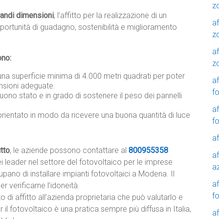
z
grandi dimensioni
, l’affitto per la realizzazione di un
af
portunità di guadagno, sostenibilità e miglioramento
z
af
ono:
z
una superficie minima di 4.000 metri quadrati per poter
af
nsioni adeguate.
f
buono stato e in grado di sostenere il peso dei pannelli
af
orientato in modo da ricevere una buona quantità di luce
f
af
itto
, le aziende possono contattare al
800955358
af
 leader nel settore del fotovoltaico per le imprese
a
pano di installare impianti fotovoltaici a Modena. Il
a
r verificarne l’idoneità.
f
o di affitto all’azienda proprietaria che può valutarlo e
r il fotovoltaico è una pratica sempre più diffusa in Italia,
a