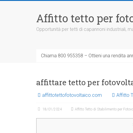
Vai
al
Affitto tetto per f
contenuto
Opportunità per tetti di capannoni industriali,
Chiama 800 955358 – Ottieni una rendita ann
affittare tetto per fotovo
affittotettofotovoltaico.com
Affitto 
18/01/2024
Affitto Tetto di Stabilimento per Fotov