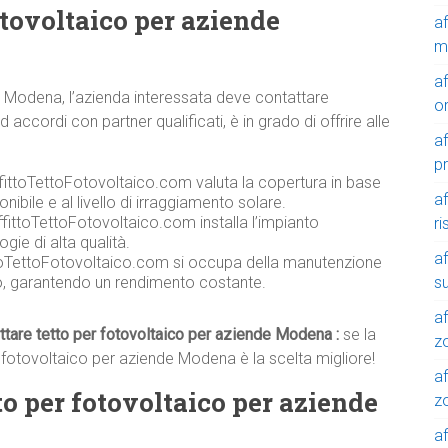
otovoltaico per aziende
a
m
a
de Modena, l’azienda interessata deve contattare
o
ccordi con partner qualificati, è in grado di offrire alle
a
p
ffittoTettoFotovoltaico.com valuta la copertura in base
a
onibile e al livello di irraggiamento solare.
fittoTettoFotovoltaico.com installa l’impianto
r
gie di alta qualità.
a
toTettoFotovoltaico.com si occupa della manutenzione
su
co, garantendo un rendimento costante.
af
ittare tetto per fotovoltaico per aziende Modena :
se la
z
r fotovoltaico per aziende Modena è la scelta migliore!
af
etto per fotovoltaico per aziende
zo
af