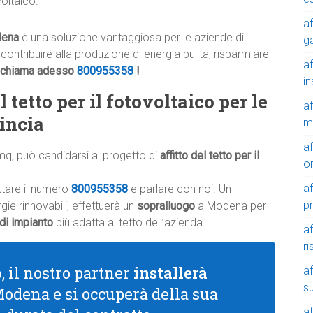
oltaico.
af
dena
è una soluzione vantaggiosa per le aziende di
g
contribuire alla produzione di energia pulita, risparmiare
af
chiama adesso
800955358
!
in
 tetto per il fotovoltaico per le
af
incia
m
af
mq, può candidarsi al progetto di
affitto del tetto per il
o
af
ttare il numero
800955358
e parlare con noi. Un
p
ie rinnovabili, effettuerà un
sopralluogo
a Modena per
 di impianto
più adatta al tetto dell’azienda.
af
r
o
, il nostro partner
installerà
af
su
Modena e si occuperà della sua
af