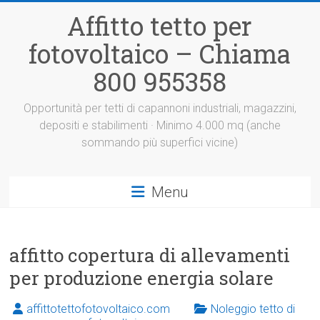
Vai
Affitto tetto per
al
contenuto
fotovoltaico – Chiama
800 955358
Opportunità per tetti di capannoni industriali, magazzini,
depositi e stabilimenti · Minimo 4.000 mq (anche
sommando più superfici vicine)
Menu
affitto copertura di allevamenti
per produzione energia solare
affittotettofotovoltaico.com
Noleggio tetto di