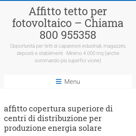
Vai
Affitto tetto per
al
contenuto
fotovoltaico – Chiama
800 955358
Opportunità per tetti di capannoni industriali, magazzini,
depositi e stabilimenti · Minimo 4.000 mq (anche
sommando più superfici vicine)
Menu
affitto copertura superiore di
centri di distribuzione per
produzione energia solare