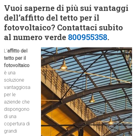
Vuoi saperne di più sui vantaggi
dell’affitto del tetto per il
fotovoltaico? Contattaci subito
al numero verde
800955358
.
L’
affitto del
tetto per il
fotovoltaico
è una
soluzione
vantaggiosa
per le
aziende che
dispongono
di una
copertura di
grandi