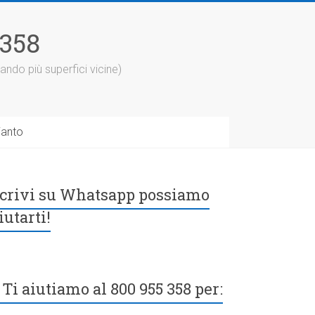
5358
ando più superfici vicine)
ianto
crivi su Whatsapp possiamo
iutarti!
Ti aiutiamo al 800 955 358 per: