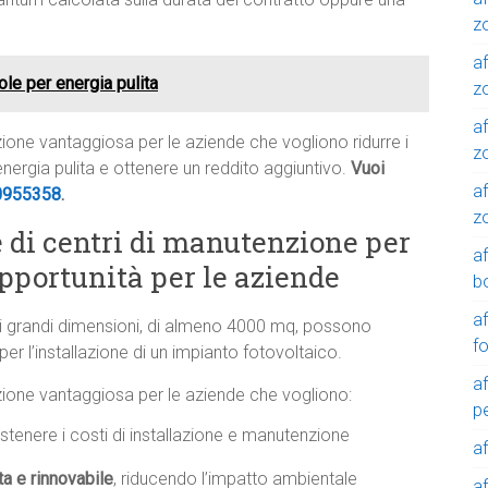
z
af
ole per energia pulita
zo
af
luzione vantaggiosa per le aziende che vogliono ridurre i
z
 energia pulita e ottenere un reddito aggiuntivo.
Vuoi
af
0955358
.
z
e di centri di manutenzione per
a
opportunità per le aziende
b
a
i grandi dimensioni, di almeno 4000 mq, possono
f
er l’installazione di un impianto fotovoltaico.
a
luzione vantaggiosa per le aziende che vogliono:
p
tenere i costi di installazione e manutenzione
a
ta e rinnovabile
, riducendo l’impatto ambientale
a