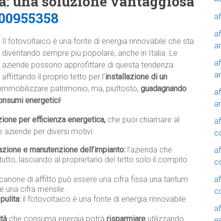
ca: una soluzione vantaggiosa
00955358
af
af
Il fotovoltaico è una fonte di energia rinnovabile che sta
a
diventando sempre più popolare, anche in Italia. Le
af
aziende possono approfittare di questa tendenza
a
affittando il proprio tetto per l’
installazione di un
immobilizzare patrimonio, ma, piuttosto,
guadagnando
af
onsumi energetici
!
a
zione per efficienza energetica,
che puoi chiamare al
af
 aziende per diversi motivi:
c
lazione e manutenzione dell’impianto:
l’azienda che
af
tutto, lasciando al proprietario del tetto solo il compito
c
af
 canone di affitto può essere una cifra fissa una tantum
e una cifra mensile.
c
pulita:
il fotovoltaico è una fonte di energia rinnovabile
af
ità
che consuma energia potrà
risparmiare
utilizzando
e