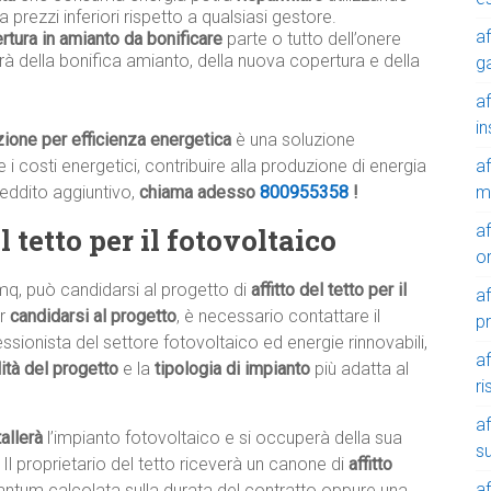
a prezzi inferiori rispetto a qualsiasi gestore.
af
rtura in amianto da bonificare
parte o tutto dell’onere
rà della bonifica amianto, della nuova copertura e della
g
af
in
nzione per efficienza energetica
è una soluzione
af
i costi energetici, contribuire alla produzione di energia
m
reddito aggiuntivo,
chiama adesso
800955358
!
af
 tetto per il fotovoltaico
o
mq, può candidarsi al progetto di
affitto del tetto per il
af
er
candidarsi al progetto
, è necessario contattare il
p
ssionista del settore fotovoltaico ed energie rinnovabili,
af
ilità del progetto
e la
tipologia di impianto
più adatta al
r
af
tallerà
l’impianto fotovoltaico e si occuperà della sua
su
 Il proprietario del tetto riceverà un canone di
affitto
af
tantum calcolata sulla durata del contratto oppure una