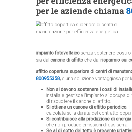
per efficienza energeti
per le aziende chiama
8
impianto fotovoltaico
senza sostenere costi o 
sia dal
canone di affitto
che dal
risparmio sui c
affitto copertura superiore di centri di manuten
800955358
,
è una soluzione vantaggiosa per le
Non si devono sostenere i costi di instal
installa e gestisce l’impianto si occupa di 
di riscuotere il canone di affitto.
Si ottiene un canone di affitto periodico:
il
calcolata sulla durata del contratto oppur
Si contribuisce alla produzione di energia 
che non produce emissioni di gas serra.
Se al di sotto del tetto è presente un’attiv