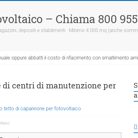
otovoltaico – Chiama 800 95
 magazzini, depositi e stabilimenti · Minimo 4.000 mq (anche somm
uale oppure abbatti il costo di rifacimento con smaltimento am
e di centri di manutenzione per
S
a
o tetto di capannone per fotovoltaico
oltaico