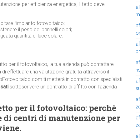
utenzione per efficienza energetica, il tetto deve
a
m
pitare l’impianto fotovoltaico;
a
ostenere il peso dei pannelli solari;
o
guata quantità di luce solare.
a
p
a
fitto per il fotovoltaico, la tua azienda può contattare
r
i effettuare una valutazione gratuita attraverso il
ttoFotovoltaico.com ti metterà in contatto con specialisti
a
ssati
sottoscrivere un contratto di affitto con l’azienda
su
af
etto per il fotovoltaico: perché
z
e di centri di manutenzione per
af
zo
viene.
af