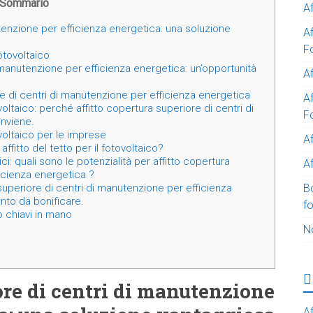
Sommario
A
utenzione per efficienza energetica: una soluzione
A
F
fotovoltaico
 manutenzione per efficienza energetica: un’opportunità
Af
ore di centri di manutenzione per efficienza energetica
Af
ovoltaico: perché affitto copertura superiore di centri di
F
nviene.
ovoltaico per le imprese
A
ffitto del tetto per il fotovoltaico?
ci: quali sono le potenzialità per affitto copertura
Af
ficienza energetica ?
B
superiore di centri di manutenzione per efficienza
nto da bonificare.
f
o chiavi in mano
N
ore di centri di manutenzione
Af