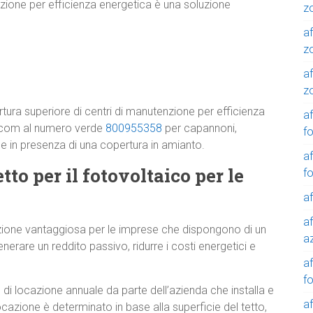
nzione per efficienza energetica è una soluzione
z
af
z
af
z
rtura superiore di centri di manutenzione per efficienza
af
o.com al numero verde
800955358
per capannoni,
f
che in presenza di una copertura in amianto.
af
tto per il fotovoltaico per le
f
af
af
oluzione vantaggiosa per le imprese che dispongono di un
a
enerare un reddito passivo, ridurre i costi energetici e
a
f
di locazione annuale da parte dell’azienda che installa e
a
ocazione è determinato in base alla superficie del tetto,