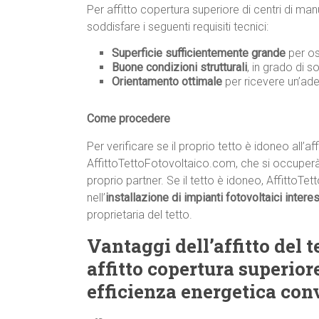
Per affitto copertura superiore di centri di man
soddisfare i seguenti requisiti tecnici:
Superficie sufficientemente grande
per os
Buone condizioni strutturali
, in grado di s
Orientamento ottimale
per ricevere un’ade
Come procedere
Per verificare se il proprio tetto è idoneo all’af
AffittoTettoFotovoltaico.com, che si occuperà d
proprio partner. Se il tetto è idoneo, AffittoTe
nell’
installazione di impianti fotovoltaici intere
proprietaria del tetto.
Vantaggi dell’affitto del t
affitto copertura superior
efficienza energetica con