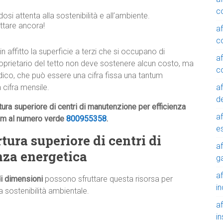
c
osi attenta alla sostenibilità e all’ambiente.
ttare ancora!
a
c
in affitto la superficie a terzi che si occupano di
a
 proprietario del tetto non deve sostenere alcun costo, ma
c
dico, che può essere una cifra fissa una tantum
a
 cifra mensile.
de
tura superiore di centri di manutenzione per efficienza
a
com al numero verde
800955358
.
e
rtura superiore di centri di
a
nza energetica
g
a
di dimensioni
possono sfruttare questa risorsa per
in
a sostenibilità ambientale.
a
in