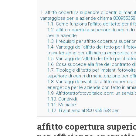
1.
affitto copertura superiore di centri di man
vantaggiosa per le aziende chiama 800955358
1.1.
Come funziona l’affitto del tetto per il 
1.2.
affitto copertura superiore di centri di
per le aziende
1.3.
I requisiti per affitto copertura superi
1.4.
Vantaggi dell’affitto del tetto per il fot
manutenzione per efficienza energetica co
1.5.
Vantaggi dell’affitto del tetto per il fot
1.6.
Cosa succede alla fine del contratto di a
1.7.
Tipologie di tetto per impianti fotovoltai
superiore di centri di manutenzione per ef
1.8.
Vantaggi derivanti da affitto copertura 
energetica per le aziende con tetto in amia
1.9.
Affittotettofotovoltaico.com: un servizi
1.10.
Condividi:
1.11.
Mi piace:
1.12.
Ti aiutiamo al 800 955 538 per:
affitto copertura superi