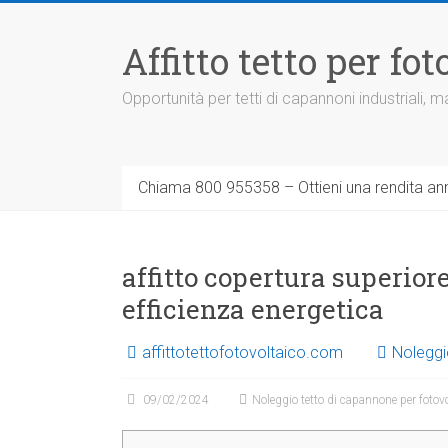
Vai
al
Affitto tetto per f
contenuto
Opportunità per tetti di capannoni industriali,
Chiama 800 955358 – Ottieni una rendita ann
affitto copertura superior
efficienza energetica
affittotettofotovoltaico.com
Noleggi
09/02/2024
Noleggio tetto di capannone per fotov