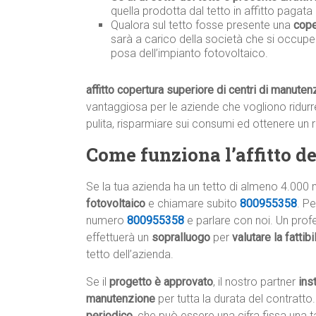
quella prodotta dal tetto in affitto pagata 
Qualora sul tetto fosse presente una
cope
sarà a carico della società che si occupe
posa dell’impianto fotovoltaico.
affitto copertura superiore di centri di manute
vantaggiosa per le aziende che vogliono ridurre 
pulita, risparmiare sui consumi ed ottenere un 
Come funziona l’affitto del
Se la tua azienda ha un tetto di almeno 4.000 
fotovoltaico
e chiamare subito
800955358
. P
numero
800955358
e parlare con noi. Un profe
effettuerà un
sopralluogo
per
valutare la fattib
tetto dell’azienda.
Se il
progetto è approvato
, il nostro partner
ins
manutenzione
per tutta la durata del contratto.
periodico
, che può essere una cifra fissa una 