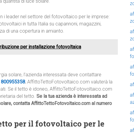
 quantità di luce solare.
z
af
 i leader nel settore del fotovoltaico per le imprese:
z
tovoltaici in tutta Italia su capannoni, magazzini,
nza di una copertura in amianto.
af
z
stribuzione per installazione fotovoltaica
af
f
af
f
rgia solare, l’azienda interessata deve contattare
e
800955358
.
AffittoTettoFotovoltaico.com valuterà la
af
icati. Se il tetto è idoneo, AffittoTettoFotovoltaico.com
af
rietaria del tetto.
Se la tua azienda è interessata ad
a
 solare, contatta AffittoTettoFotovoltaico.com al numero
a
f
tto per il fotovoltaico per le
a