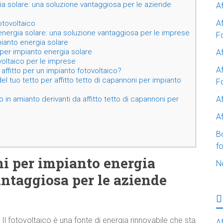
gia solare: una soluzione vantaggiosa per le aziende
A
A
fotovoltaico
 energia solare: una soluzione vantaggiosa per le imprese
F
ianto energia solare
i per impianto energia solare
Af
ovoltaico per le imprese
Af
affitto per un impianto fotovoltaico?
el tuo tetto per affitto tetto di capannoni per impianto
F
A
 in amianto derivanti da affitto tetto di capannoni per
Af
B
f
ni per impianto energia
N
antaggiosa per le aziende
Il fotovoltaico è una fonte di energia rinnovabile che sta
Af