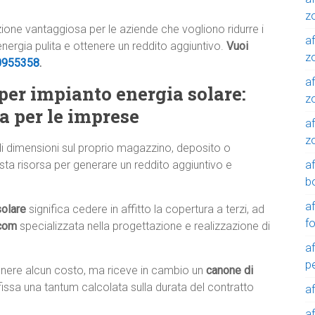
z
luzione vantaggiosa per le aziende che vogliono ridurre i
af
 energia pulita e ottenere un reddito aggiuntivo.
Vuoi
zo
0955358
.
af
 per impianto energia solare:
z
a per le imprese
af
z
di dimensioni sul proprio magazzino, deposito o
a
sta risorsa per generare un reddito aggiuntivo e
b
a
solare
significa cedere in affitto la copertura a terzi, ad
f
.com
specializzata nella progettazione e realizzazione di
a
p
tenere alcun costo, ma riceve in cambio un
canone di
fissa una tantum calcolata sulla durata del contratto
a
a