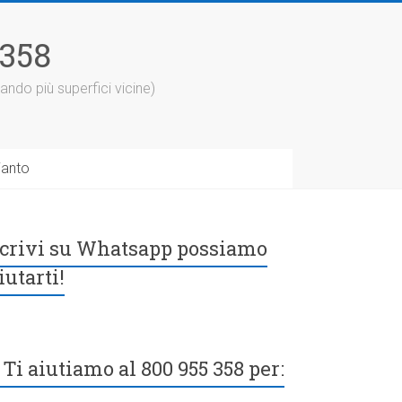
5358
ando più superfici vicine)
ianto
crivi su Whatsapp possiamo
iutarti!
Ti aiutiamo al 800 955 358 per: