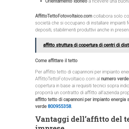
Orientamento idoneo
a ricevere una buona
AffittoTettoFotovoltaico.com
collabora solo con
società che si occupano di installare impianti fo
depositi, stabilimenti produttivi anche in prese
affitto struttura di copertura di centri di di
Come affittare il tetto
Per affitto tetto di capannoni per impianto ene
AffittoTettoFotovoltaico.com al
numero verd
copertura in base ai requisiti tecnici sopra ind
proporrà un contratto di affitto all’azienda prop
affitto tetto di capannoni per impianto energia
verde
800955358
.
Vantaggi dell’affitto del te
imprese