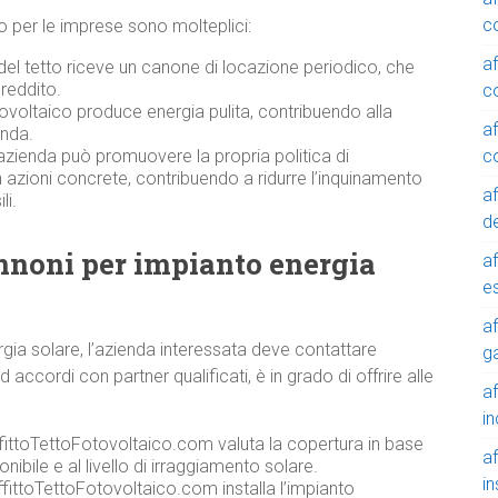
c
ico per le imprese sono molteplici:
a
 del tetto riceve un canone di locazione periodico, che
reddito.
c
ovoltaico produce energia pulita, contribuendo alla
a
enda.
c
azienda può promuovere la propria politica di
n azioni concrete, contribuendo a ridurre l’inquinamento
a
li.
de
annoni per impianto energia
a
e
a
rgia solare, l’azienda interessata deve contattare
g
ccordi con partner qualificati, è in grado di offrire alle
a
in
ffittoTettoFotovoltaico.com valuta la copertura in base
a
onibile e al livello di irraggiamento solare.
in
fittoTettoFotovoltaico.com installa l’impianto