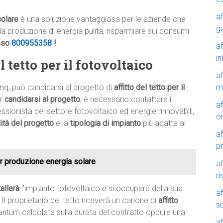
af
solare
è una soluzione vantaggiosa per le aziende che
g
alla produzione di energia pulita, risparmiare sui consumi
sso
800955358
!
af
in
 tetto per il fotovoltaico
af
m
mq, può candidarsi al progetto di
affitto del tetto per il
er
candidarsi al progetto
, è necessario contattare il
af
ssionista del settore fotovoltaico ed energie rinnovabili,
o
ilità del progetto
e la
tipologia di impianto
più adatta al
af
p
er produzione energia solare
af
r
tallerà
l’impianto fotovoltaico e si occuperà della sua
af
 Il proprietario del tetto riceverà un canone di
affitto
su
tantum calcolata sulla durata del contratto oppure una
af