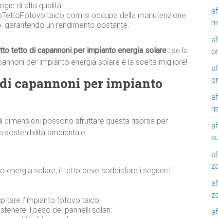
gie di alta qualità.
a
toTettoFotovoltaico.com si occupa della manutenzione
m
co, garantendo un rendimento costante.
a
itto tetto di capannoni per impianto energia solare :
se la
o
pannoni per impianto energia solare è la scelta migliore!
a
to di capannoni per impianto
p
a
r
i dimensioni possono sfruttare questa risorsa per
a
a sostenibilità ambientale.
su
af
z
o energia solare, il tetto deve soddisfare i seguenti
af
zo
pitare l’impianto fotovoltaico;
ostenere il peso dei pannelli solari;
af