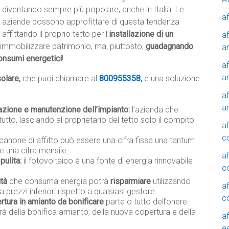
diventando sempre più popolare, anche in Italia. Le
af
aziende possono approfittare di questa tendenza
affittando il proprio tetto per l’
installazione di un
af
immobilizzare patrimonio, ma, piuttosto,
guadagnando
a
onsumi energetici
!
af
a
solare,
che puoi chiamare al
800955358
,
è una soluzione
af
a
lazione e manutenzione dell’impianto:
l’azienda che
tutto, lasciando al proprietario del tetto solo il compito
af
c
 canone di affitto può essere una cifra fissa una tantum
e una cifra mensile.
af
pulita:
il fotovoltaico è una fonte di energia rinnovabile
c
ità
che consuma energia potrà
risparmiare
utilizzando
af
a prezzi inferiori rispetto a qualsiasi gestore.
c
rtura in amianto da bonificare
parte o tutto dell’onere
rà della bonifica amianto, della nuova copertura e della
af
e