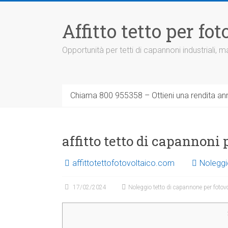
Vai
al
Affitto tetto per f
contenuto
Opportunità per tetti di capannoni industriali,
Chiama 800 955358 – Ottieni una rendita ann
affitto tetto di capannoni
affittotettofotovoltaico.com
Noleggi
17/02/2024
Noleggio tetto di capannone per fotov