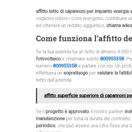
affitto tetto di capannoni per impianto energia 
vogliono ridurre i costi energetici, contribuire 
ed ottenere un reddito aggiuntivo,
chiama ade
Come funziona l’affitto del
Se la tua azienda ha un tetto di almeno 4.000 
fotovoltaico
e chiamare subito
800955358
. P
numero
800955358
e parlare con noi. Un profe
effettuerà un
sopralluogo
per
valutare la fattib
tetto dell’azienda.
affitto superficie superiore di capannoni p
Se il
progetto è approvato
, il nostro partner
ins
manutenzione
per tutta la durata del contratto.
periodico
, che può essere una cifra fissa una 