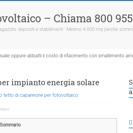
otovoltaico – Chiama 800 95
 magazzini, depositi e stabilimenti · Minimo 4.000 mq (anche somm
uale oppure abbatti il costo di rifacimento con smaltimento am
 per impianto energia solare
S
a
o tetto di capannone per fotovoltaico
oltaico
Sommario