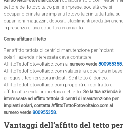
AffittoTettoFotovoltaico.com
collabora solo con i leader nel
settore del fotovoltaico per le imprese: società che si
occupano di installare impianti fotovoltaici in tutta Italia su
capannoni, magazzini, depositi, stabilimenti produttivi anche
in presenza di una copertura in amianto.
Come affittare il tetto
Per affitto tettoia di centri di manutenzione per impianti
solari, l’azienda interessata deve contattare
AffittoTettoFotovoltaico.com al
numero verde
800955358
.
AffittoTettoFotovoltaico.com valuterà la copertura in base
ai requisiti tecnici sopra indicati. Se il tetto è idoneo,
AffittoTettoFotovoltaico.com proporrà un contratto di
affitto all’azienda proprietaria del tetto.
Se la tua azienda è
interessata ad affitto tettoia di centri di manutenzione per
impianti solari, contatta AffittoTettoFotovoltaico.com al
numero verde
800955358
.
Vantaggi dell’affitto del tetto per