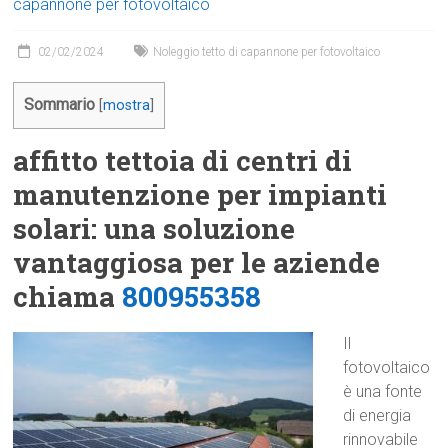
capannone per fotovoltaico
02/02/2024
Noleggio tetto di capannone per fotovoltaico
Sommario
[
mostra
]
affitto tettoia di centri di
manutenzione per impianti
solari: una soluzione
vantaggiosa per le aziende
chiama
800955358
Il
fotovoltaico
è una fonte
di energia
rinnovabile