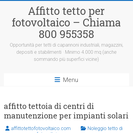
Vai
Affitto tetto per
al
contenuto
fotovoltaico – Chiama
800 955358
Opportunità per tetti di capannoni industriali, magazzini,
depositi e stabilimenti · Minimo 4.000 mq (anche
sommando più superfici vicine)
Menu
affitto tettoia di centri di
manutenzione per impianti solari
affittotettofotovoltaico.com
Noleggio tetto di