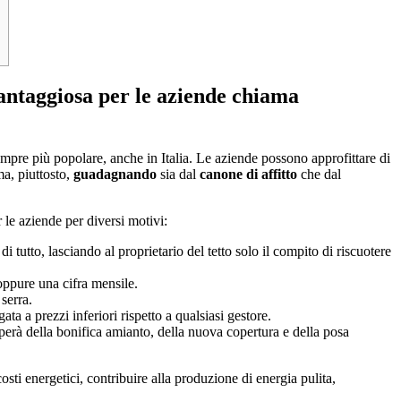
vantaggiosa per le aziende chiama
empre più popolare, anche in Italia. Le aziende possono approfittare di
a, piuttosto,
guadagnando
sia dal
canone di affitto
che dal
le aziende per diversi motivi:
i tutto, lasciando al proprietario del tetto solo il compito di riscuotere
 oppure una cifra mensile.
serra.
ata a prezzi inferiori rispetto a qualsiasi gestore.
uperà della bonifica amianto, della nuova copertura e della posa
sti energetici, contribuire alla produzione di energia pulita,