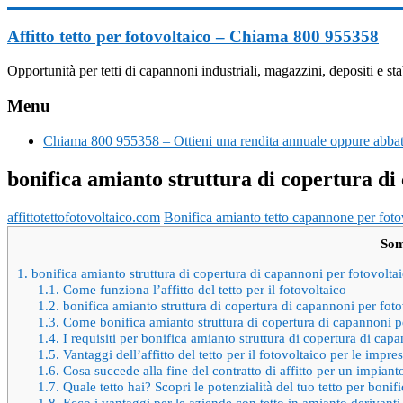
Vai
al
Affitto tetto per fotovoltaico – Chiama 800 955358
contenuto
Opportunità per tetti di capannoni industriali, magazzini, depositi e
Menu
Chiama 800 955358 – Ottieni una rendita annuale oppure abbatt
bonifica amianto struttura di copertura di
affittotettofotovoltaico.com
Bonifica amianto tetto capannone per foto
So
1.
bonifica amianto struttura di copertura di capannoni per fotovolt
1.1.
Come funziona l’affitto del tetto per il fotovoltaico
1.2.
bonifica amianto struttura di copertura di capannoni per fot
1.3.
Come bonifica amianto struttura di copertura di capannoni p
1.4.
I requisiti per bonifica amianto struttura di copertura di cap
1.5.
Vantaggi dell’affitto del tetto per il fotovoltaico per le impre
1.6.
Cosa succede alla fine del contratto di affitto per un impiant
1.7.
Quale tetto hai? Scopri le potenzialità del tuo tetto per bonif
1.8.
Ecco i vantaggi per le aziende con tetto in amianto derivanti