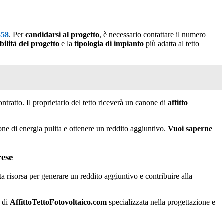
358
. Per
candidarsi al progetto
, è necessario contattare il numero
ibilità del progetto
e la
tipologia di impianto
più adatta al tetto
ontratto. Il proprietario del tetto riceverà un canone di
affitto
ione di energia pulita e ottenere un reddito aggiuntivo.
Vuoi saperne
rese
 risorsa per generare un reddito aggiuntivo e contribuire alla
r di
AffittoTettoFotovoltaico.com
specializzata nella progettazione e