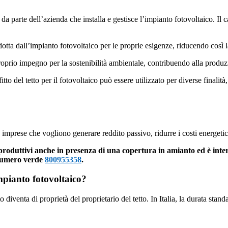
parte dell’azienda che installa e gestisce l’impianto fotovoltaico. Il ca
tta dall’impianto fotovoltaico per le proprie esigenze, riducendo così la 
oprio impegno per la sostenibilità ambientale, contribuendo alla produzi
itto del tetto per il fotovoltaico può essere utilizzato per diverse finalità
le imprese che vogliono generare reddito passivo, ridurre i costi energeti
 produttivi anche in presenza di una copertura in amianto ed è int
 numero verde
800955358
.
impianto fotovoltaico?
o diventa di proprietà del proprietario del tetto. In Italia, la durata stan