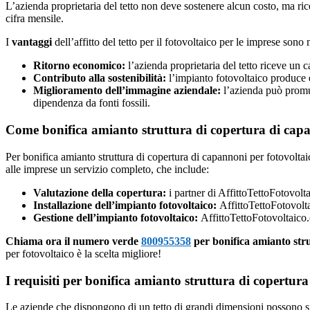
L’azienda proprietaria del tetto non deve sostenere alcun costo, ma r
cifra mensile.
I
vantaggi
dell’affitto del tetto per il fotovoltaico per le imprese sono 
Ritorno economico:
l’azienda proprietaria del tetto riceve un 
Contributo alla sostenibilità:
l’impianto fotovoltaico produce e
Miglioramento dell’immagine aziendale:
l’azienda può promuo
dipendenza da fonti fossili.
Come bonifica amianto struttura di copertura di capa
Per bonifica amianto struttura di copertura di capannoni per fotovoltaic
alle imprese un servizio completo, che include:
Valutazione della copertura:
i partner di AffittoTettoFotovolta
Installazione dell’impianto fotovoltaico:
AffittoTettoFotovoltai
Gestione dell’impianto fotovoltaico:
AffittoTettoFotovoltaico.
Chiama ora il numero verde
800955358
per bonifica amianto stru
per fotovoltaico è la scelta migliore!
I requisiti per bonifica amianto struttura di copertur
Le aziende che dispongono di un tetto di grandi dimensioni possono sfru