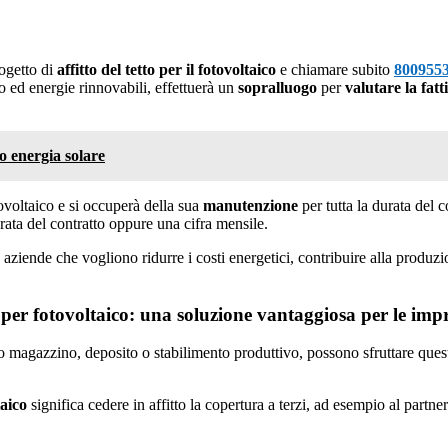
rogetto di
affitto del tetto per il fotovoltaico
e chiamare subito
800955
o ed energie rinnovabili, effettuerà un
sopralluogo
per
valutare la fatt
to energia solare
ovoltaico e si occuperà della sua
manutenzione
per tutta la durata del c
urata del contratto oppure una cifra mensile.
le aziende che vogliono ridurre i costi energetici, contribuire alla produz
per fotovoltaico: una soluzione vantaggiosa per le imp
 magazzino, deposito o stabilimento produttivo, possono sfruttare questa
aico
significa cedere in affitto la copertura a terzi, ad esempio al partne