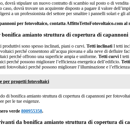
o, dovrà stipulare un nuovo contratto di scambio sul posto o di vendita d
o caso, dovrà trovare un acquirente disposto a pagare il valore dell’impi
gersi a un professionista del settore per smaltire i pannelli solari e gli
capannoni per fotovoltaico, contatta AffittoTettoFotovoltaico.com a
er bonifica amianto struttura di copertura di capannoni 
nti produttivi sono spesso inclinati, piani o curvi.
Tetti inclinati
I tetti in
tovoltaici perché consentono all’acqua piovana e alla neve di defluire fa
oltaici perché offrono una superficie ampia e uniforme.
Tetti curvi
I tett
aici perché possono migliorare l’efficienza energetica dell’edificio.
Tett
ianti fotovoltaici perché possono migliorare l’illuminazione e l’efficienza
e per progetti fotovoltaici
do di bonifica amianto struttura di copertura di capannoni per fotovoltaic
ore per le tue esigenze.
umero verde
800955358
.
rivanti da bonifica amianto struttura di copertura di c