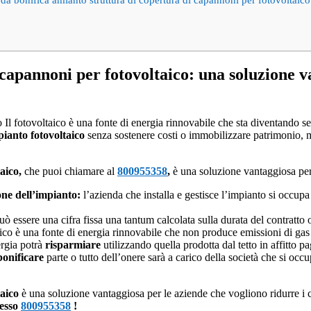
 capannoni per fotovoltaico: una soluzione 
Il fotovoltaico è una fonte di energia rinnovabile che sta diventando s
pianto fotovoltaico
senza sostenere costi o immobilizzare patrimonio, m
aico,
che puoi chiamare al
800955358
,
è una soluzione vantaggiosa per 
one dell’impianto:
l’azienda che installa e gestisce l’impianto si occupa d
può essere una cifra fissa una tantum calcolata sulla durata del contratto
aico è una fonte di energia rinnovabile che non produce emissioni di gas 
rgia potrà
risparmiare
utilizzando quella prodotta dal tetto in affitto pag
bonificare
parte o tutto dell’onere sarà a carico della società che si occ
aico
è una soluzione vantaggiosa per le aziende che vogliono ridurre i co
esso
800955358
!