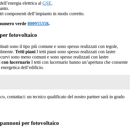
ell’energia elettrica al
GSE
.
anto.
 altri componenti dell’impianto in modo corretto.
l numero verde
800955358
.
per fotovoltaico
clinati sono il tipo più comune e sono spesso realizzati con tegole,
cilmente.
Tetti piani
I tetti piani sono spesso realizzati con lastre
i curvi sono meno comuni e sono spesso realizzati con lastre
i con lucernario
I tetti con lucernario hanno un’apertura che consente
 energetica dell’edificio.
o, contattaci: un tecnico qualificato del nostro partner sarà in grado
apannoni per fotovoltaico