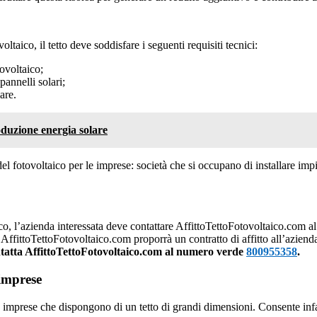
ltaico, il tetto deve soddisfare i seguenti requisiti tecnici:
ovoltaico;
pannelli solari;
are.
oduzione energia solare
el fotovoltaico per le imprese: società che si occupano di installare impi
co, l’azienda interessata deve contattare AffittoTettoFotovoltaico.com a
o, AffittoTettoFotovoltaico.com proporrà un contratto di affitto all’azienda
ntatta AffittoTettoFotovoltaico.com al numero verde
800955358
.
 imprese
le imprese che dispongono di un tetto di grandi dimensioni. Consente infat