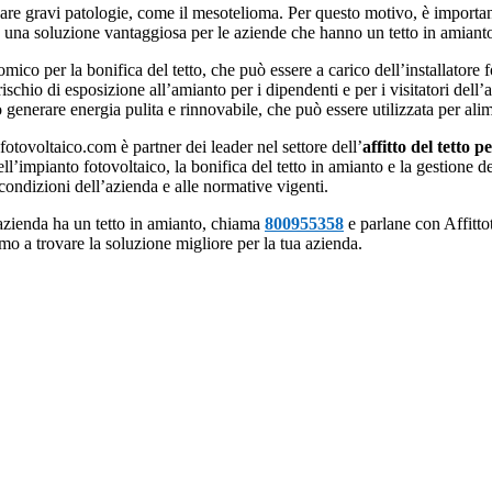
are gravi patologie, come il mesotelioma. Per questo motivo, è importan
re una soluzione vantaggiosa per le aziende che hanno un tetto in amianto
ico per la bonifica del tetto, che può essere a carico dell’installatore f
 rischio di esposizione all’amianto per i dipendenti e per i visitatori dell’
generare energia pulita e rinnovabile, che può essere utilizzata per alim
fotovoltaico.com è partner dei leader nel settore dell’
affitto del tetto p
ll’impianto fotovoltaico, la bonifica del tetto in amianto e la gestione de
e condizioni dell’azienda e alle normative vigenti.
azienda ha un tetto in amianto, chiama
800955358
e parlane con Affittot
emo a trovare la soluzione migliore per la tua azienda.