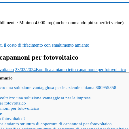
 stabilimenti · Minimo 4.000 mq (anche sommando più superfici vicine)
i il costo di rifacimento con smaltimento amianto
 capannoni per fotovoltaico
voltaico
23/02/2024
Bonifica amianto tetto capannone per fotovoltaico
mmario
aico: una soluzione vantaggiosa per le aziende chiama 800955358
ovoltaico: una soluzione vantaggiosa per le imprese
er fotovoltaico
annoni per fotovoltaico
se
o fotovoltaico?
ica amianto struttura di copertura di capannoni per fotovoltaico
 da bonifica amianto struttura di copertura di capannoni per fotovoltaico