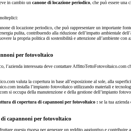
iceve in cambio un
canone di locazione periodico
, che può essere una c
molteplici:
canone di locazione periodico, che può rappresentare un importante fonte
nergia pulita, contribuendo alla riduzione dell’impatto ambientale dell
vere la propria politica di sostenibilità e attenzione all’ambiente con 
nnoni per fotovoltaico
o, l’azienda interessata deve contattare AffittoTettoFotovoltaico.com che
ico.com valuta la copertura in base all’esposizione al sole, alla superfici
co.com installa l’impianto fotovoltaico utilizzando materiali e tecnologie
com si occupa della manutenzione e della gestione dell’impianto fotovo
ttura di copertura di capannoni per fotovoltaico :
se la tua azienda 
a di capannoni per fotovoltaico
ttare questa risorsa per generare un reddito aggiuntivo e contribuire al