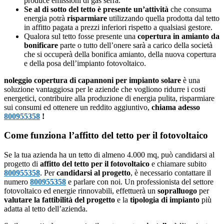
produce emissioni di gas serra.
Se al di sotto del tetto è presente un’attività
che consuma
energia potrà
risparmiare
utilizzando quella prodotta dal tetto
in affitto pagata a prezzi inferiori rispetto a qualsiasi gestore.
Qualora sul tetto fosse presente una
copertura in amianto da
bonificare
parte o tutto dell’onere sarà a carico della società
che si occuperà della bonifica amianto, della nuova copertura
e della posa dell’impianto fotovoltaico.
noleggio copertura di capannoni per impianto solare
è una
soluzione vantaggiosa per le aziende che vogliono ridurre i costi
energetici, contribuire alla produzione di energia pulita, risparmiare
sui consumi ed ottenere un reddito aggiuntivo,
chiama adesso
800955358
!
Come funziona l’affitto del tetto per il fotovoltaico
Se la tua azienda ha un tetto di almeno 4.000 mq, può candidarsi al
progetto di
affitto del tetto per il fotovoltaico
e chiamare subito
800955358
. Per
candidarsi al progetto
, è necessario contattare il
numero
800955358
e parlare con noi. Un professionista del settore
fotovoltaico ed energie rinnovabili, effettuerà un
sopralluogo
per
valutare la fattibilità del progetto
e la
tipologia di impianto
più
adatta al tetto dell’azienda.