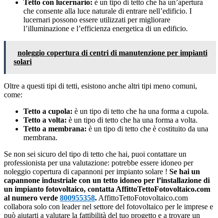
Tetto con lucernario:
è un tipo di tetto che ha un’apertura
che consente alla luce naturale di entrare nell’edificio. I
lucernari possono essere utilizzati per migliorare
l’illuminazione e l’efficienza energetica di un edificio.
noleggio copertura di centri di manutenzione per impianti
solari
Oltre a questi tipi di tetti, esistono anche altri tipi meno comuni,
come:
Tetto a cupola:
è un tipo di tetto che ha una forma a cupola.
Tetto a volta:
è un tipo di tetto che ha una forma a volta.
Tetto a membrana:
è un tipo di tetto che è costituito da una
membrana.
Se non sei sicuro del tipo di tetto che hai, puoi contattare un
professionista per una valutazione: potrebbe essere idoneo per
noleggio copertura di capannoni per impianto solare !
Se hai un
capannone industriale con un tetto idoneo per l’installazione di
un impianto fotovoltaico, contatta AffittoTettoFotovoltaico.com
al numero verde
800955358
.
AffittoTettoFotovoltaico.com
collabora solo con leader nel settore del fotovoltaico per le imprese e
può aiutarti a valutare la fattibilità del tuo progetto e a trovare un