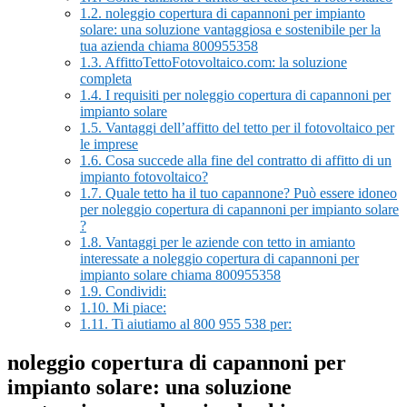
1.2.
noleggio copertura di capannoni per impianto
solare: una soluzione vantaggiosa e sostenibile per la
tua azienda chiama 800955358
1.3.
AffittoTettoFotovoltaico.com: la soluzione
completa
1.4.
I requisiti per noleggio copertura di capannoni per
impianto solare
1.5.
Vantaggi dell’affitto del tetto per il fotovoltaico per
le imprese
1.6.
Cosa succede alla fine del contratto di affitto di un
impianto fotovoltaico?
1.7.
Quale tetto ha il tuo capannone? Può essere idoneo
per noleggio copertura di capannoni per impianto solare
?
1.8.
Vantaggi per le aziende con tetto in amianto
interessate a noleggio copertura di capannoni per
impianto solare chiama 800955358
1.9.
Condividi:
1.10.
Mi piace:
1.11.
Ti aiutiamo al 800 955 538 per:
noleggio copertura di capannoni per
impianto solare: una soluzione