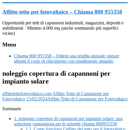
Vai
al
Affitto tetto per fotovoltaico – Chiama 800 955358
contenuto
Opportunità per tetti di capannoni industriali, magazzini, depositi e
stabilimenti · Minimo 4.000 mq (anche sommando più superfici
vicine)
Menu
Chiama 800 955358 – Ottieni una rendita annuale oppure
abbatti il costo di rifacimento con smaltimento amianto
noleggio copertura di capannoni per
impianto solare
affittotettofotovoltaico.com
Affitto Tetto di Capannone per
Fotovoltaico
23/02/2024
Affitto Tetto di Capannone per Fotovoltaico
Sommario
1.
noleggio copertura di capannoni per impianto solare: una
soluzione vantaggiosa per le aziende chiama 800955358
1.1.
Come funziona l’affitto del tetto per il fotovoltaico