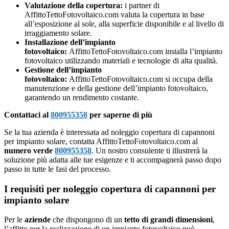
Valutazione della copertura:
i partner di
AffittoTettoFotovoltaico.com valuta la copertura in base
all’esposizione al sole, alla superficie disponibile e al livello di
irraggiamento solare.
Installazione dell’impianto
fotovoltaico:
AffittoTettoFotovoltaico.com installa l’impianto
fotovoltaico utilizzando materiali e tecnologie di alta qualità.
Gestione dell’impianto
fotovoltaico:
AffittoTettoFotovoltaico.com si occupa della
manutenzione e della gestione dell’impianto fotovoltaico,
garantendo un rendimento costante.
Contattaci al
800955358
per saperne di più
Se la tua azienda è interessata ad noleggio copertura di capannoni
per impianto solare, contatta AffittoTettoFotovoltaico.com al
numero verde
800955358
. Un nostro consulente ti illustrerà la
soluzione più adatta alle tue esigenze e ti accompagnerà passo dopo
passo in tutte le fasi del processo.
I requisiti per noleggio copertura di capannoni per
impianto solare
Per le
aziende
che dispongono di un
tetto di grandi dimensioni
,
l’affitto per la realizzazione di un impianto fotovoltaico può