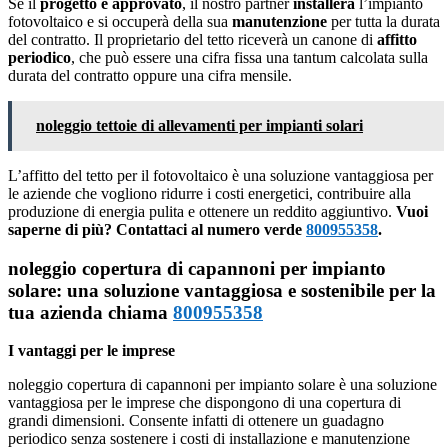
Se il
progetto è approvato
, il nostro partner
installerà
l’impianto
fotovoltaico e si occuperà della sua
manutenzione
per tutta la durata
del contratto. Il proprietario del tetto riceverà un canone di
affitto
periodico
, che può essere una cifra fissa una tantum calcolata sulla
durata del contratto oppure una cifra mensile.
noleggio tettoie di allevamenti per impianti solari
L’affitto del tetto per il fotovoltaico è una soluzione vantaggiosa per
le aziende che vogliono ridurre i costi energetici, contribuire alla
produzione di energia pulita e ottenere un reddito aggiuntivo.
Vuoi
saperne di più? Contattaci al numero verde
800955358
.
noleggio copertura di capannoni per impianto
solare: una soluzione vantaggiosa e sostenibile per la
tua azienda chiama
800955358
I vantaggi per le imprese
noleggio copertura di capannoni per impianto solare è una soluzione
vantaggiosa per le imprese che dispongono di una copertura di
grandi dimensioni. Consente infatti di ottenere un guadagno
periodico senza sostenere i costi di installazione e manutenzione