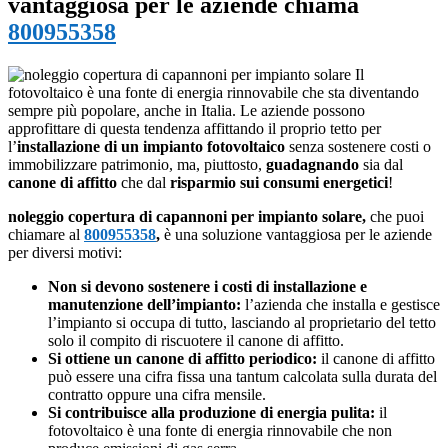
vantaggiosa per le aziende chiama
800955358
Il
fotovoltaico è una fonte di energia rinnovabile che sta diventando
sempre più popolare, anche in Italia. Le aziende possono
approfittare di questa tendenza affittando il proprio tetto per
l’
installazione di un impianto fotovoltaico
senza sostenere costi o
immobilizzare patrimonio, ma, piuttosto,
guadagnando
sia dal
canone di affitto
che dal
risparmio sui consumi energetici
!
noleggio copertura di capannoni per impianto solare,
che puoi
chiamare al
800955358
,
è una soluzione vantaggiosa per le aziende
per diversi motivi:
Non si devono sostenere i costi di installazione e
manutenzione dell’impianto:
l’azienda che installa e gestisce
l’impianto si occupa di tutto, lasciando al proprietario del tetto
solo il compito di riscuotere il canone di affitto.
Si ottiene un canone di affitto periodico:
il canone di affitto
può essere una cifra fissa una tantum calcolata sulla durata del
contratto oppure una cifra mensile.
Si contribuisce alla produzione di energia pulita:
il
fotovoltaico è una fonte di energia rinnovabile che non