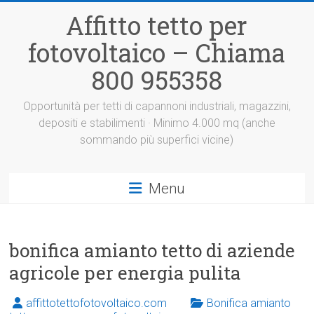
Vai
Affitto tetto per
al
contenuto
fotovoltaico – Chiama
800 955358
Opportunità per tetti di capannoni industriali, magazzini,
depositi e stabilimenti · Minimo 4.000 mq (anche
sommando più superfici vicine)
Menu
bonifica amianto tetto di aziende
agricole per energia pulita
affittotettofotovoltaico.com
Bonifica amianto