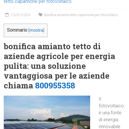
tetto capannone per fotovoltaico
23/01/2024
Bonifica amianto tetto capannone per fotovoltaico
Sommario
[
mostra
]
bonifica amianto tetto di
aziende agricole per energia
pulita: una soluzione
vantaggiosa per le aziende
chiama
800955358
Il
fotovoltaico
è una fonte
di energia
rinnovabile