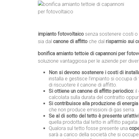
impianto fotovoltaico
senza sostenere costi o 
sia dal
canone di affitto
che dal
risparmio sui c
bonifica amianto tettoie di capannoni per fotovo
soluzione vantaggiosa per le aziende per divers
Non si devono sostenere i costi di instal
installa e gestisce l’impianto si occupa di 
di riscuotere il canone di affitto.
Si ottiene un canone di affitto periodico:
il
calcolata sulla durata del contratto oppur
Si contribuisce alla produzione di energia 
che non produce emissioni di gas serra.
Se al di sotto del tetto è presente un’attiv
quella prodotta dal tetto in affitto pagata 
Qualora sul tetto fosse presente una
cope
sarà a carico della società che si occupe