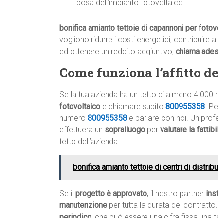
posa dell’impianto fotovoltaico.
bonifica amianto tettoie di capannoni per fotov
vogliono ridurre i costi energetici, contribuire 
ed ottenere un reddito aggiuntivo,
chiama ade
Come funziona l’affitto del
Se la tua azienda ha un tetto di almeno 4.000 
fotovoltaico
e chiamare subito
800955358
. P
numero
800955358
e parlare con noi. Un profe
effettuerà un
sopralluogo
per
valutare la fattib
tetto dell’azienda.
bonifica amianto tettoie di centri di distri
Se il
progetto è approvato
, il nostro partner
ins
manutenzione
per tutta la durata del contratto.
periodico
, che può essere una cifra fissa una 