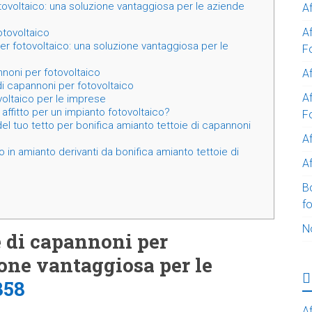
tovoltaico: una soluzione vantaggiosa per le aziende
A
A
fotovoltaico
er fotovoltaico: una soluzione vantaggiosa per le
F
noni per fotovoltaico
Af
 di capannoni per fotovoltaico
Af
ovoltaico per le imprese
affitto per un impianto fotovoltaico?
F
del tuo tetto per bonifica amianto tettoie di capannoni
A
 in amianto derivanti da bonifica amianto tettoie di
Af
B
f
N
e di capannoni per
ione vantaggiosa per le
358
Af