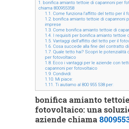
1.
bonifica amianto tettoie di capannoni per fo
chiama 800955358
1.1.
Come funziona l’affitto del tetto per il 
1.2.
bonifica amianto tettoie di capannoni p
imprese
1.3.
Come bonifica amianto tettoie di capan
1.4.
I requisiti per bonifica amianto tettoie
1.5.
Vantaggi dell’affitto del tetto per il fot
1.6.
Cosa succede alla fine del contratto di 
1.7.
Quale tetto hai? Scopri le potenzialità 
per fotovoltaico
1.8.
Ecco i vantaggi per le aziende con tetto
capannoni per fotovoltaico
1.9.
Condividi:
1.10.
Mi piace:
1.11.
Ti aiutiamo al 800 955 538 per:
bonifica amianto tettoi
fotovoltaico: una soluz
aziende chiama
800955