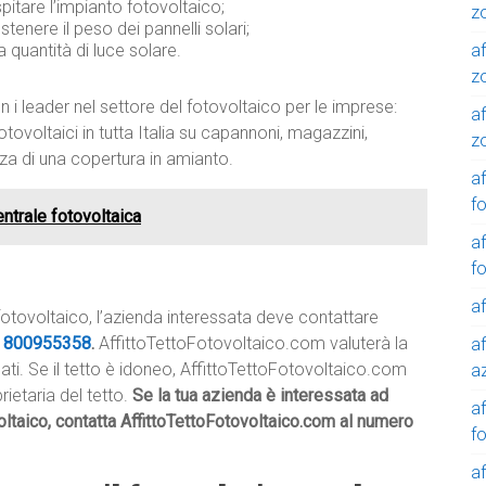
pitare l’impianto fotovoltaico;
z
ostenere il peso dei pannelli solari;
af
 quantità di luce solare.
z
 i leader nel settore del fotovoltaico per le imprese:
af
tovoltaici in tutta Italia su capannoni, magazzini,
z
nza di una copertura in amianto.
af
f
entrale fotovoltaica
af
f
af
fotovoltaico, l’azienda interessata deve contattare
e
800955358
.
AffittoTettoFotovoltaico.com valuterà la
af
icati. Se il tetto è idoneo, AffittoTettoFotovoltaico.com
a
rietaria del tetto.
Se la tua azienda è interessata ad
a
oltaico, contatta AffittoTettoFotovoltaico.com al numero
f
a