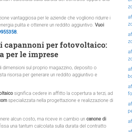
z
af
luzione vantaggiosa per le aziende che vogliono ridurre i
zo
 energia pulita e ottenere un reddito aggiuntivo.
Vuoi
0955358
.
af
z
di capannoni per fotovoltaico:
af
a per le imprese
z
di dimensioni sul proprio magazzino, deposito o
a
sta risorsa per generare un reddito aggiuntivo e
b
a
oltaico
significa cedere in affitto la copertura a terzi, ad
f
.com
specializzata nella progettazione e realizzazione di
a
p
tenere alcun costo, ma riceve in cambio un
canone di
a
fissa una tantum calcolata sulla durata del contratto
a