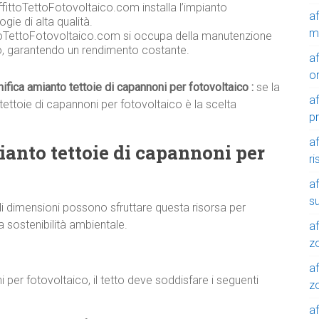
fittoTettoFotovoltaico.com installa l’impianto
a
gie di alta qualità.
m
toTettoFotovoltaico.com si occupa della manutenzione
co, garantendo un rendimento costante.
a
o
ifica amianto tettoie di capannoni per fotovoltaico :
se la
a
ettoie di capannoni per fotovoltaico è la scelta
p
a
mianto tettoie di capannoni per
r
a
su
i dimensioni possono sfruttare questa risorsa per
a sostenibilità ambientale.
af
z
af
 per fotovoltaico, il tetto deve soddisfare i seguenti
zo
af