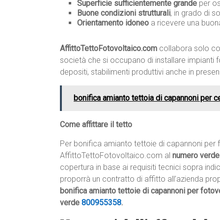
Superficie sufficientemente grande
per os
Buone condizioni strutturali
, in grado di s
Orientamento idoneo
a ricevere una buona
AffittoTettoFotovoltaico.com
collabora solo con
società che si occupano di installare impianti fo
depositi, stabilimenti produttivi anche in prese
bonifica amianto tettoia di capannoni per c
Come affittare il tetto
Per bonifica amianto tettoie di capannoni per 
AffittoTettoFotovoltaico.com al
numero verd
copertura in base ai requisiti tecnici sopra ind
proporrà un contratto di affitto all’azienda prop
bonifica amianto tettoie di capannoni per fotov
verde
800955358
.