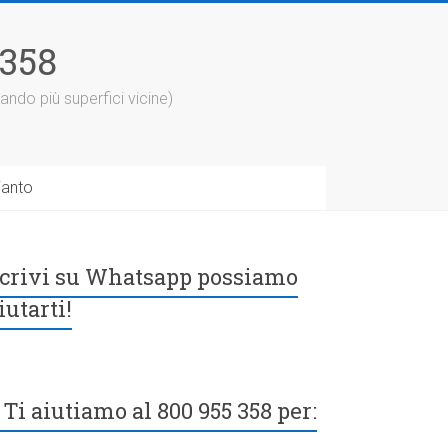
5358
ando più superfici vicine)
ianto
crivi su Whatsapp possiamo
iutarti!
Ti aiutiamo al 800 955 358 per: