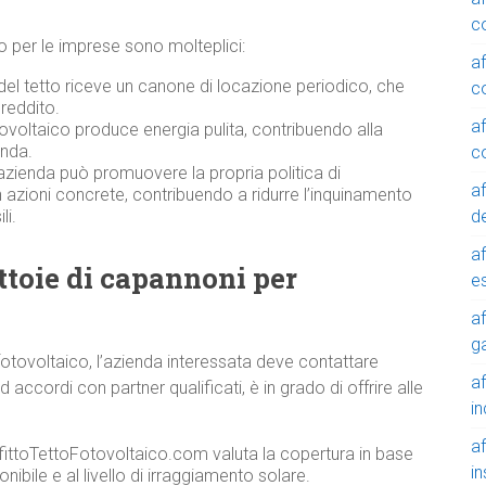
c
ico per le imprese sono molteplici:
a
 del tetto riceve un canone di locazione periodico, che
c
reddito.
a
ovoltaico produce energia pulita, contribuendo alla
enda.
c
azienda può promuovere la propria politica di
a
n azioni concrete, contribuendo a ridurre l’inquinamento
de
li.
a
ttoie di capannoni per
e
a
g
fotovoltaico, l’azienda interessata deve contattare
a
ccordi con partner qualificati, è in grado di offrire alle
in
a
ffittoTettoFotovoltaico.com valuta la copertura in base
in
onibile e al livello di irraggiamento solare.