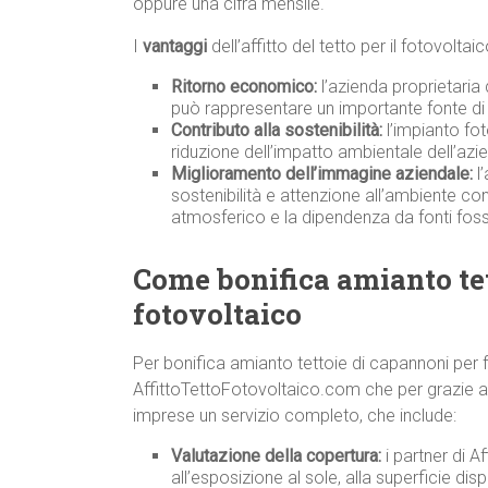
oppure una cifra mensile.
I
vantaggi
dell’affitto del tetto per il fotovolta
Ritorno economico:
l’azienda proprietaria
può rappresentare un importante fonte di 
Contributo alla sostenibilità:
l’impianto fot
riduzione dell’impatto ambientale dell’azi
Miglioramento dell’immagine aziendale:
l’
sostenibilità e attenzione all’ambiente co
atmosferico e la dipendenza da fonti fossi
Come bonifica amianto te
fotovoltaico
Per bonifica amianto tettoie di capannoni per 
AffittoTettoFotovoltaico.com che per grazie ad a
imprese un servizio completo, che include:
Valutazione della copertura:
i partner di A
all’esposizione al sole, alla superficie disp