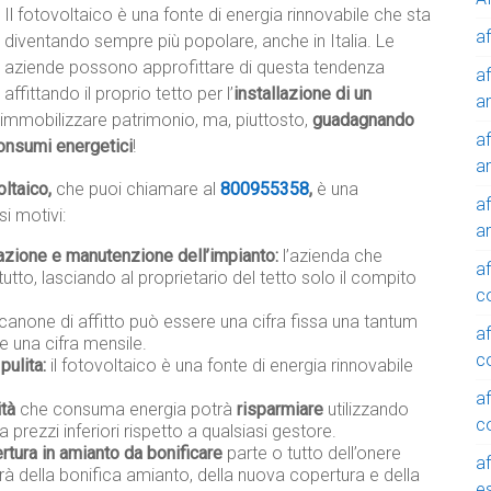
Il fotovoltaico è una fonte di energia rinnovabile che sta
af
diventando sempre più popolare, anche in Italia. Le
aziende possono approfittare di questa tendenza
af
affittando il proprio tetto per l’
installazione di un
a
immobilizzare patrimonio, ma, piuttosto,
guadagnando
af
onsumi energetici
!
a
ltaico,
che puoi chiamare al
800955358
,
è una
af
i motivi:
a
lazione e manutenzione dell’impianto:
l’azienda che
af
tutto, lasciando al proprietario del tetto solo il compito
c
 canone di affitto può essere una cifra fissa una tantum
af
e una cifra mensile.
c
pulita:
il fotovoltaico è una fonte di energia rinnovabile
af
ità
che consuma energia potrà
risparmiare
utilizzando
c
a prezzi inferiori rispetto a qualsiasi gestore.
rtura in amianto da bonificare
parte o tutto dell’onere
af
rà della bonifica amianto, della nuova copertura e della
e