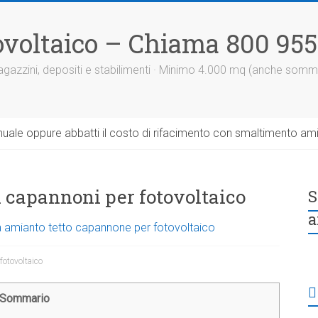
otovoltaico – Chiama 800 95
 magazzini, depositi e stabilimenti · Minimo 4.000 mq (anche somm
uale oppure abbatti il costo di rifacimento con smaltimento am
i capannoni per fotovoltaico
S
a
a amianto tetto capannone per fotovoltaico
fotovoltaico
Sommario