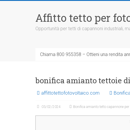
Vai
al
Affitto tetto per f
contenuto
Opportunità per tetti di capannoni industriali,
Chiama 800 955358 – Ottieni una rendita ann
bonifica amianto tettoie d
affittotettofotovoltaico.com
Bonific
03/02/2024
Bonifica amianto tetto capannone per 