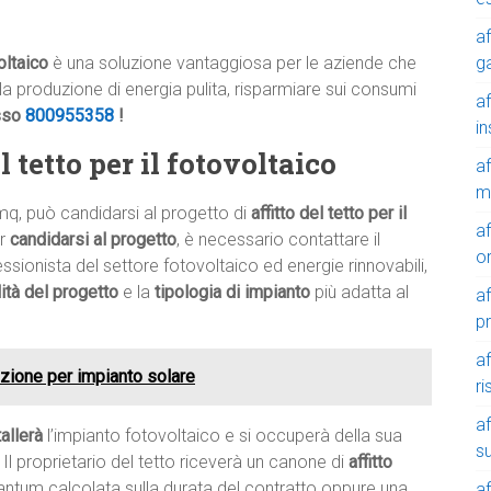
af
g
oltaico
è una soluzione vantaggiosa per le aziende che
alla produzione di energia pulita, risparmiare sui consumi
af
sso
800955358
!
in
 tetto per il fotovoltaico
af
m
mq, può candidarsi al progetto di
affitto del tetto per il
af
er
candidarsi al progetto
, è necessario contattare il
o
ssionista del settore fotovoltaico ed energie rinnovabili,
ilità del progetto
e la
tipologia di impianto
più adatta al
af
p
af
buzione per impianto solare
r
af
tallerà
l’impianto fotovoltaico e si occuperà della sua
su
 Il proprietario del tetto riceverà un canone di
affitto
tantum calcolata sulla durata del contratto oppure una
af