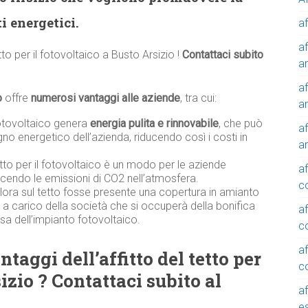
i energetici.
af
af
etto per il fotovoltaico a Busto Arsizio !
Contattaci subito
a
af
o
offre
numerosi vantaggi alle aziende
, tra cui:
a
otovoltaico genera
energia pulita e rinnovabile
, che può
af
gno energetico dell’azienda, riducendo così i costi in
a
tetto per il fotovoltaico è un modo per le aziende
af
ducendo le emissioni di CO2 nell’atmosfera.
c
alora sul tetto fosse presente una copertura in amianto
à a carico della società che si occuperà della bonifica
af
sa dell’impianto fotovoltaico.
c
af
taggi dell’affitto del tetto per
c
izio ? Contattaci subito al
af
e