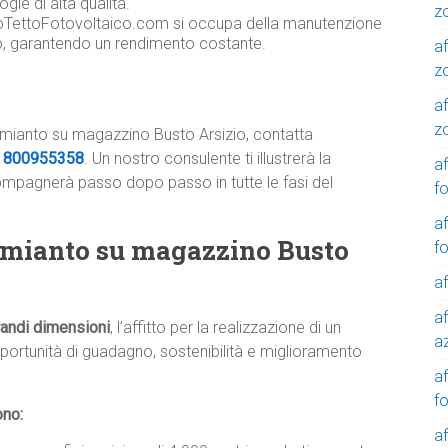
gie di alta qualità.
z
toTettoFotovoltaico.com si occupa della manutenzione
co, garantendo un rendimento costante.
af
z
af
z
 amianto su magazzino Busto Arsizio, contatta
e
800955358
. Un nostro consulente ti illustrerà la
af
compagnerà passo dopo passo in tutte le fasi del
f
af
e amianto su magazzino Busto
f
af
af
grandi dimensioni
, l’affitto per la realizzazione di un
a
portunità di guadagno, sostenibilità e miglioramento
a
f
ono:
a