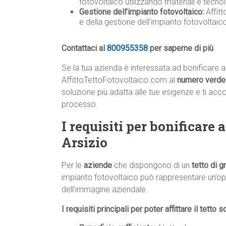
fotovoltaico utilizzando materiali e tecnolo
Gestione dell’impianto fotovoltaico:
Affit
e della gestione dell’impianto fotovoltai
Contattaci al
800955358
per saperne di più
Se la tua azienda è interessata ad bonificare
AffittoTettoFotovoltaico.com al
numero verd
soluzione più adatta alle tue esigenze e ti ac
processo.
I requisiti per bonificar
Arsizio
Per le
aziende
che dispongono di un
tetto di 
impianto fotovoltaico può rappresentare un’op
dell’immagine aziendale.
I requisiti principali per poter affittare il tetto s