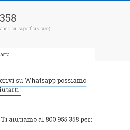
5358
ando più superfici vicine)
ianto
crivi su Whatsapp possiamo
iutarti!
Ti aiutiamo al 800 955 358 per: