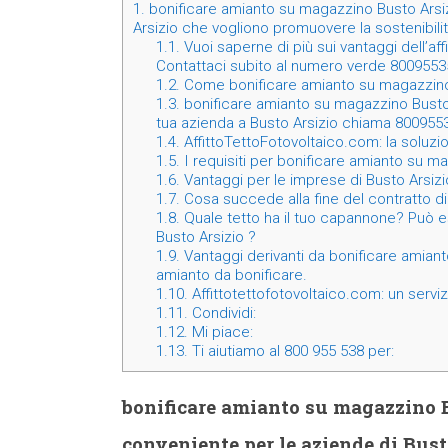
1.
bonificare amianto su magazzino Busto Arsiz
Arsizio che vogliono promuovere la sostenibilit
1.1.
Vuoi saperne di più sui vantaggi dell’affi
Contattaci subito al numero verde 8009553
1.2.
Come bonificare amianto su magazzino
1.3.
bonificare amianto su magazzino Busto A
tua azienda a Busto Arsizio chiama 800955
1.4.
AffittoTettoFotovoltaico.com: la soluzi
1.5.
I requisiti per bonificare amianto su m
1.6.
Vantaggi per le imprese di Busto Arsizio 
1.7.
Cosa succede alla fine del contratto di 
1.8.
Quale tetto ha il tuo capannone? Può 
Busto Arsizio ?
1.9.
Vantaggi derivanti da bonificare amiant
amianto da bonificare.
1.10.
Affittotettofotovoltaico.com: un serviz
1.11.
Condividi:
1.12.
Mi piace:
1.13.
Ti aiutiamo al 800 955 538 per:
bonificare amianto su magazzino B
conveniente per le aziende di Bus