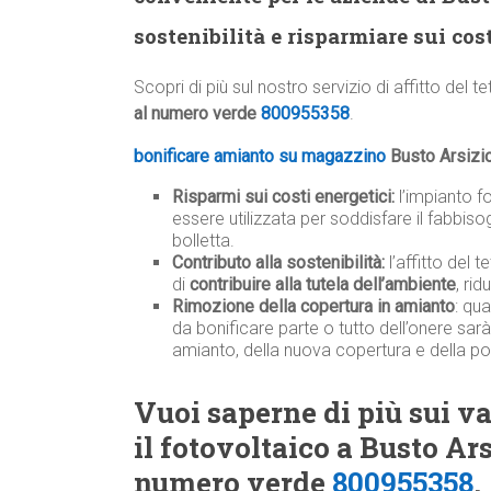
sostenibilità e risparmiare sui cost
Scopri di più sul nostro servizio di affitto del t
al numero verde
800955358
.
bonificare amianto su magazzino
Busto Arsizi
Risparmi sui costi energetici:
l’impianto f
essere utilizzata per soddisfare il fabbiso
bolletta.
Contributo alla sostenibilità:
l’affitto del 
di
contribuire alla tutela dell’ambiente
, ri
Rimozione della copertura in amianto
: qu
da bonificare parte o tutto dell’onere sar
amianto, della nuova copertura e della po
Vuoi saperne di più sui van
il fotovoltaico a Busto Ars
numero verde
800955358
.