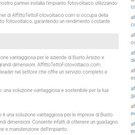
 nostro partner installa l’impianto fotovoltaico utilizzando
c
tner di AffittoTettoFotovoltaico.com si occupa della
a
nto fotovoltaico, garantendo un rendimento costante.
c
a
c
a
one vantaggiosa per le aziende di Busto Arsizio e
de
grandi dimensioni. AffittoTettoFotovoltaico.com
a
leader nel settore che offre un servizio completo e
e
a
 una soluzione vantaggiosa e sostenibile per la tua
g
a
in
 è una soluzione vantaggiosa per le imprese di Busto
ndi dimensioni. Consente infatti di ottenere un guadagno
a
one e manutenzione dell’impianto.
in