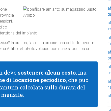
af
ione
g
provincia
ensioni.
af
odico
in
tenzione dell’impianto.
af
ltaico?
In pratica, l’azienda proprietaria del tetto cede in
m
tner di AffittoTettoFotovoltaico.com, che si occupa di
af
o
af
non deve
sostenere alcun costo
, ma
p
e di locazione periodico
, che può
af
 tantum calcolata sulla durata del
r
a mensile.
af
su
af