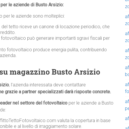
o per le aziende di Busto Arsizio:
z
ico per le aziende sono molteplici:
af
zo
a del tetto riceve un canone di locazione periodico, che
reddito.
af
o fotovoltaico può generare importanti sgravi fiscali per
z
nto fotovoltaico produce energia pulita, contribuendo
af
’azienda.
z
a
 su magazzino Busto Arsizio
b
a
sizio
, l’azienda interessata deve contattare
f
e grazie a partner specializzati darà risposte concrete.
a
leader nel settore del fotovoltaico
per le aziende a Busto
p
ude:
a
AffittoTettoFotovoltaico.com valuta la copertura in base
onibile e al livello di irraggiamento solare.
a