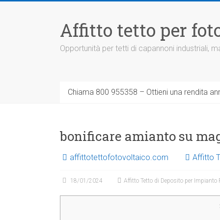
Vai
al
Affitto tetto per f
contenuto
Opportunità per tetti di capannoni industriali,
Chiama 800 955358 – Ottieni una rendita ann
bonificare amianto su mag
affittotettofotovoltaico.com
Affitto
18/01/2024
Affitto Tetto di Deposito per Impianto 