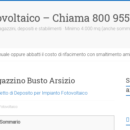
otovoltaico – Chiama 800 95
 magazzini, depositi e stabilimenti · Minimo 4.000 mq (anche somm
uale oppure abbatti il costo di rifacimento con smaltimento am
azzino Busto Arsizio
S
a
 Tetto di Deposito per Impianto Fotovoltaico
Fotovoltaico
Sommario