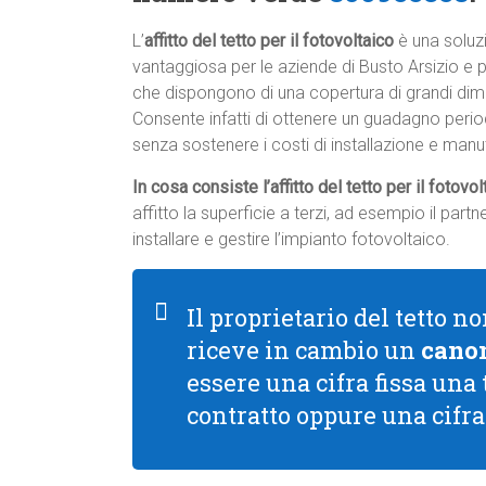
L’
affitto del tetto per il fotovoltaico
è una soluz
vantaggiosa per le aziende di Busto Arsizio e 
che dispongono di una copertura di grandi dim
Consente infatti di ottenere un guadagno peri
senza sostenere i costi di installazione e manu
In cosa consiste l’affitto del tetto per il fotovo
affitto la superficie a terzi, ad esempio il par
installare e gestire l’impianto fotovoltaico.
Il proprietario del tetto 
riceve in cambio un
canon
essere una cifra fissa una
contratto oppure una cifr