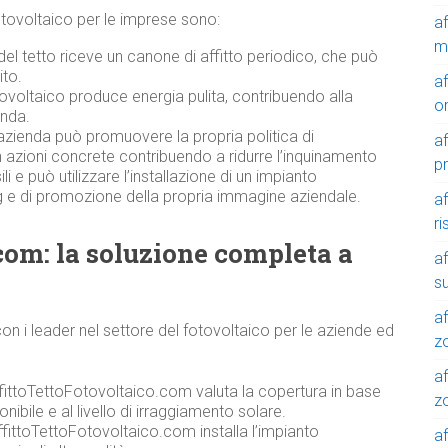
l fotovoltaico per le imprese sono:
a
m
del tetto riceve un canone di affitto periodico, che può
ito.
a
ovoltaico produce energia pulita, contribuendo alla
o
enda.
azienda può promuovere la propria politica di
a
n azioni concrete contribuendo a ridurre l’inquinamento
p
 e può utilizzare l’installazione di un impianto
 e di promozione della propria immagine aziendale.
a
r
com: la soluzione completa a
a
su
af
n i leader nel settore del fotovoltaico per le aziende ed
z
af
ffittoTettoFotovoltaico.com valuta la copertura in base
zo
onibile e al livello di irraggiamento solare.
fittoTettoFotovoltaico.com installa l’impianto
af