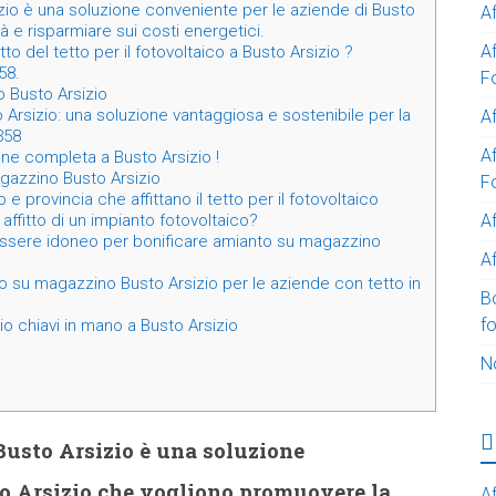
io è una soluzione conveniente per le aziende di Busto
A
à e risparmiare sui costi energetici.
A
tto del tetto per il fotovoltaico a Busto Arsizio ?
58.
F
 Busto Arsizio
rsizio: una soluzione vantaggiosa e sostenibile per la
Af
358
Af
one completa a Busto Arsizio !
agazzino Busto Arsizio
F
e provincia che affittano il tetto per il fotovoltaico
A
affitto di un impianto fotovoltaico?
essere idoneo per bonificare amianto su magazzino
Af
o su magazzino Busto Arsizio per le aziende con tetto in
B
f
io chiavi in mano a Busto Arsizio
N
usto Arsizio è una soluzione
to Arsizio che vogliono promuovere la
Af