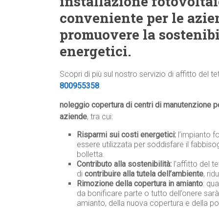
installazione fotovolta
conveniente per le azi
promuovere la sostenibil
energetici.
Scopri di più sul nostro servizio di affitto del te
800955358
.
noleggio copertura di centri di manutenzione pe
aziende
, tra cui:
Risparmi sui costi energetici:
l’impianto f
essere utilizzata per soddisfare il fabbiso
bolletta.
Contributo alla sostenibilità:
l’affitto del 
di
contribuire alla tutela dell’ambiente
, ri
Rimozione della copertura in amianto
: qu
da bonificare parte o tutto dell’onere sar
amianto, della nuova copertura e della po