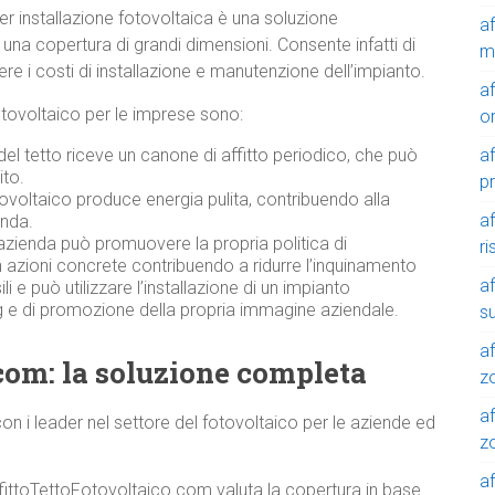
er installazione fotovoltaica è una soluzione
a
na copertura di grandi dimensioni. Consente infatti di
m
 i costi di installazione e manutenzione dell’impianto.
a
l fotovoltaico per le imprese sono:
o
a
del tetto riceve un canone di affitto periodico, che può
ito.
p
ovoltaico produce energia pulita, contribuendo alla
a
enda.
azienda può promuovere la propria politica di
r
n azioni concrete contribuendo a ridurre l’inquinamento
a
 e può utilizzare l’installazione di un impianto
 e di promozione della propria immagine aziendale.
su
af
com: la soluzione completa
z
af
n i leader nel settore del fotovoltaico per le aziende ed
zo
af
ffittoTettoFotovoltaico.com valuta la copertura in base