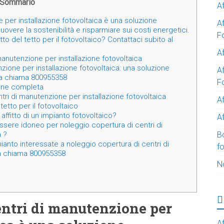
Sommario
A
 per installazione fotovoltaica è una soluzione
A
vere la sostenibilità e risparmiare sui costi energetici.
F
tto del tetto per il fotovoltaico? Contattaci subito al
Af
anutenzione per installazione fotovoltaica
zione per installazione fotovoltaica: una soluzione
Af
nda chiama 800955358
F
ione completa
ntri di manutenzione per installazione fotovoltaica
A
tetto per il fotovoltaico
affitto di un impianto fotovoltaico?
Af
ssere idoneo per noleggio copertura di centri di
B
a ?
ianto interessate a noleggio copertura di centri di
f
ca chiama 800955358
N
entri di manutenzione per
Af