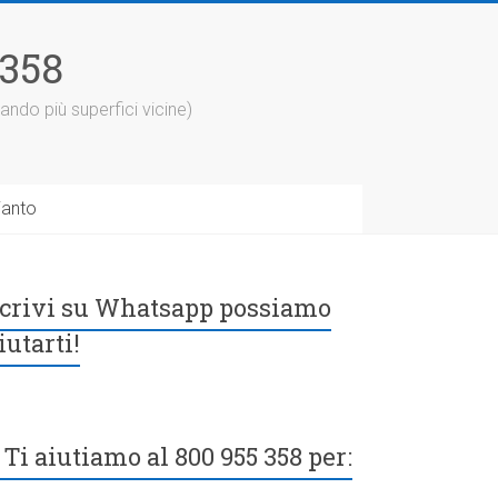
5358
ando più superfici vicine)
ianto
crivi su Whatsapp possiamo
iutarti!
Ti aiutiamo al 800 955 358 per: