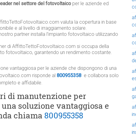
leader nel settore del fotovoltaico
per le aziende ed
c
a
AffittoTettoFotovoltaico.com valuta la copertura in base
c
onibile e al livello di irraggiamento solare.
 nostro partner installa l’impianto fotovoltaico utilizzando
a
c
tner di AffittoTettoFotovoltaico.com si occupa della
nto fotovoltaico, garantendo un rendimento costante.
a
de
ione vantaggiosa per le aziende che dispongono di una
a
otovoltaico.com risponde al
800955358
e collabora solo
e
ompleto e affidabile.
a
tri di manutenzione per
g
: una soluzione vantaggiosa e
a
ienda chiama
800955358
in
a
in