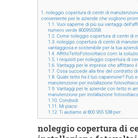
1.
noleggio copertura di centri di manutenzione
conveniente per le aziende che vogliono promuo
1.1.
Vuoi saperne di più sui vantaggi dell’affi
numero verde 800955358.
1.2.
Come noleggio copertura di centri di m
1.3.
noleggio copertura di centri di manuten
vantaggiosa e sostenibile per la tua azie
1.4.
AffittoTettoFotovoltaico.com: la soluz
1.5.
I requisiti per noleggio copertura di ce
1.6.
Vantaggi per le imprese che affittano il 
1.7.
Cosa succede alla fine del contratto di 
1.8.
Quale tetto ha il tuo capannone? Può e
manutenzione per installazione fotovoltaic
1.9.
Vantaggi per le aziende con tetto in am
manutenzione per installazione fotovoltai
1.10.
Condividi:
1.11.
Mi piace:
1.12.
Ti aiutiamo al 800 955 538 per:
noleggio copertura di c