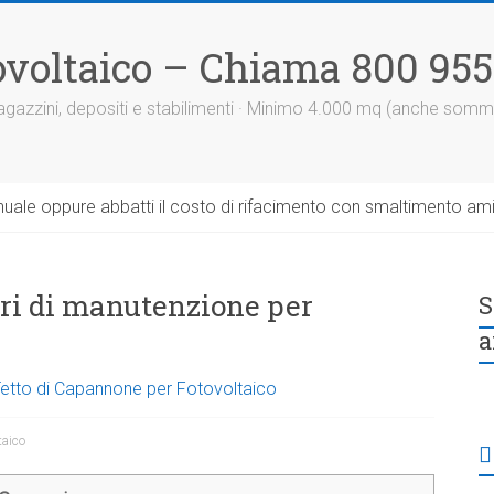
otovoltaico – Chiama 800 95
 magazzini, depositi e stabilimenti · Minimo 4.000 mq (anche somm
uale oppure abbatti il costo di rifacimento con smaltimento am
tri di manutenzione per
S
a
 Tetto di Capannone per Fotovoltaico
taico