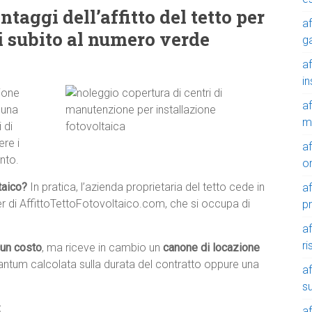
taggi dell’affitto del tetto per
af
ci subito al numero verde
g
af
in
ione
af
 una
m
 di
re i
af
nto.
o
ltaico?
In pratica, l’azienda proprietaria del tetto cede in
af
tner di AffittoTettoFotovoltaico.com, che si occupa di
p
af
r
cun costo
, ma riceve in cambio un
canone di locazione
tantum calcolata sulla durata del contratto oppure una
af
su
:
af