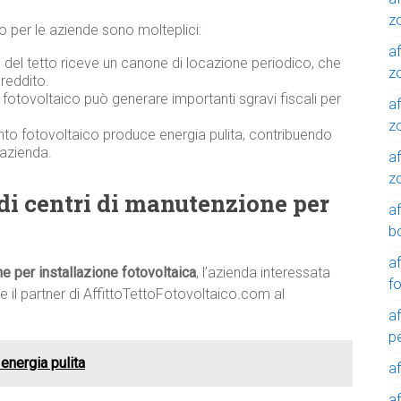
z
ico per le aziende sono molteplici:
af
a del tetto riceve un canone di locazione periodico, che
zo
reddito.
o fotovoltaico può generare importanti sgravi fiscali per
af
z
nto fotovoltaico produce energia pulita, contribuendo
’azienda.
af
z
di centri di manutenzione per
a
a
b
a
e per installazione fotovoltaica
, l’azienda interessata
f
 il partner di AffittoTettoFotovoltaico.com al
a
p
energia pulita
a
a