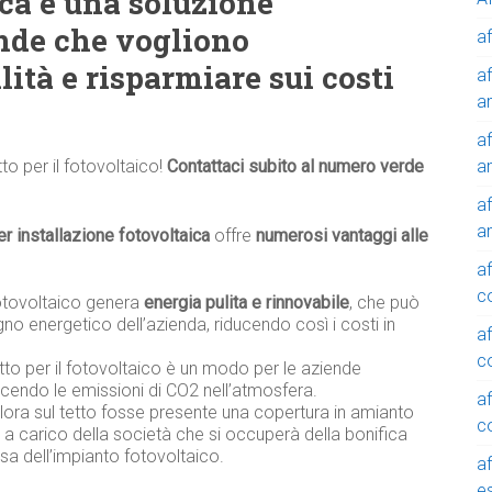
ica è una soluzione
ende che vogliono
af
ità e risparmiare sui costi
af
a
af
a
tto per il fotovoltaico!
Contattaci subito al numero verde
af
a
r installazione fotovoltaica
offre
numerosi vantaggi alle
af
c
otovoltaico genera
energia pulita e rinnovabile
, che può
gno energetico dell’azienda, riducendo così i costi in
af
c
tetto per il fotovoltaico è un modo per le aziende
ducendo le emissioni di CO2 nell’atmosfera.
af
alora sul tetto fosse presente una copertura in amianto
c
à a carico della società che si occuperà della bonifica
sa dell’impianto fotovoltaico.
af
e