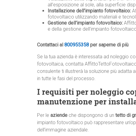
all’esposizione al sole, alla superficie disp
Installazione dell’impianto fotovoltaico:
Af
fotovoltaico utilizzando materiali e tecnolo
Gestione dell’impianto fotovoltaico:
Affit
e della gestione dell’impianto fotovoltai
Contattaci al
800955358
per saperne di più
Se la tua azienda è interessata ad noleggio cop
fotovoltaica, contatta AffittoTettoFotovoltai
consulente ti illustrerà la soluzione più adat
in tutte le fasi del processo.
I requisiti per noleggio co
manutenzione per install
Per le
aziende
che dispongono di un
tetto di 
impianto fotovoltaico può rappresentare un’op
dell’immagine aziendale.