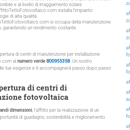
z
onibile e al livello di irraggiamento solare.
fittoTettoFotovoltaico.com installa l’impianto
af
gie di alta qualità.
z
toTettoFotovoltaico.com si occupa della manutenzione
co, garantendo un rendimento costante.
af
z
af
ertura di centri di manutenzione per installazione
f
co.com al
numero verde
800955358
. Un nostro
af
ta alle tue esigenze e ti accompagnerà passo dopo passo
f
af
pertura di centri di
af
azione fotovoltaica
a
a
grandi dimensioni
, l’affitto per la realizzazione di un
f
portunità di guadagno, sostenibilità e miglioramento
a