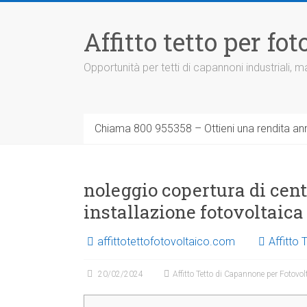
Vai
al
Affitto tetto per f
contenuto
Opportunità per tetti di capannoni industriali,
Chiama 800 955358 – Ottieni una rendita ann
noleggio copertura di cen
installazione fotovoltaica
affittotettofotovoltaico.com
Affitto
20/02/2024
Affitto Tetto di Capannone per Fotovol