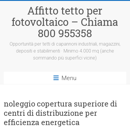
Vai
Affitto tetto per
al
contenuto
fotovoltaico – Chiama
800 955358
Opportunità per tetti di capannoni industriali, magazzini,
depositi e stabilimenti · Minimo 4.000 mq (anche
sommando più superfici vicine)
Menu
noleggio copertura superiore di
centri di distribuzione per
efficienza energetica