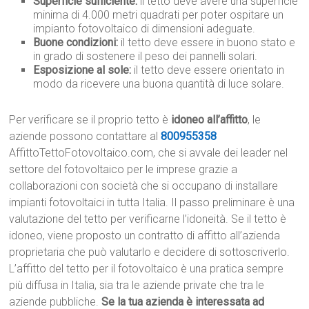
Superficie sufficiente:
il tetto deve avere una superficie
minima di 4.000 metri quadrati per poter ospitare un
impianto fotovoltaico di dimensioni adeguate.
Buone condizioni:
il tetto deve essere in buono stato e
in grado di sostenere il peso dei pannelli solari.
Esposizione al sole:
il tetto deve essere orientato in
modo da ricevere una buona quantità di luce solare.
Per verificare se il proprio tetto è
idoneo all’affitto
, le
aziende possono contattare al
800955358
AffittoTettoFotovoltaico.com, che si avvale dei leader nel
settore del fotovoltaico per le imprese grazie a
collaborazioni con società che si occupano di installare
impianti fotovoltaici in tutta Italia. Il passo preliminare è una
valutazione del tetto per verificarne l’idoneità. Se il tetto è
idoneo, viene proposto un contratto di affitto all’azienda
proprietaria che può valutarlo e decidere di sottoscriverlo.
L’affitto del tetto per il fotovoltaico è una pratica sempre
più diffusa in Italia, sia tra le aziende private che tra le
aziende pubbliche.
Se la tua azienda è interessata ad