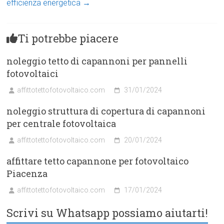
efficienza energetica
→
Ti potrebbe piacere
noleggio tetto di capannoni per pannelli
fotovoltaici
affittotettofotovoltaico.com
31/01/2024
noleggio struttura di copertura di capannoni
per centrale fotovoltaica
affittotettofotovoltaico.com
20/01/2024
affittare tetto capannone per fotovoltaico
Piacenza
affittotettofotovoltaico.com
17/01/2024
Scrivi su Whatsapp possiamo aiutarti!