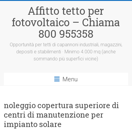
Vai
Affitto tetto per
al
contenuto
fotovoltaico – Chiama
800 955358
Opportunità per tetti di capannoni industriali, magazzini,
depositi e stabilimenti · Minimo 4.000 mq (anche
sommando più superfici vicine)
Menu
noleggio copertura superiore di
centri di manutenzione per
impianto solare