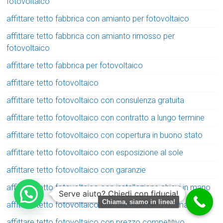
fotovoltaico
affittare tetto fabbrica con amianto per fotovoltaico
affittare tetto fabbrica con amianto rimosso per
fotovoltaico
affittare tetto fabbrica per fotovoltaico
affittare tetto fotovoltaico
affittare tetto fotovoltaico con consulenza gratuita
affittare tetto fotovoltaico con contratto a lungo termine
affittare tetto fotovoltaico con copertura in buono stato
affittare tetto fotovoltaico con esposizione al sole
affittare tetto fotovoltaico con garanzie
affittare tetto fotovoltaico con installazione chiavi in mano
Serve aiuto? Chiedi con fiducia!
Chiama, siamo in linea!
affittare tetto fotovoltaico con orientamento ottimale
affittare tetto fotovoltaico con prezzo competitivo