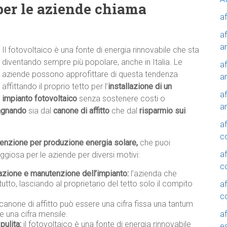
per le aziende chiama
af
af
a
Il fotovoltaico è una fonte di energia rinnovabile che sta
diventando sempre più popolare, anche in Italia. Le
af
aziende possono approfittare di questa tendenza
a
affittando il proprio tetto per l’
installazione di un
af
impianto fotovoltaico
senza sostenere costi o
a
agnando
sia dal
canone di affitto
che dal
risparmio sui
af
c
tenzione per produzione energia solare,
che puoi
af
giosa per le aziende per diversi motivi:
c
lazione e manutenzione dell’impianto:
l’azienda che
tutto, lasciando al proprietario del tetto solo il compito
af
c
 canone di affitto può essere una cifra fissa una tantum
af
e una cifra mensile.
pulita:
il fotovoltaico è una fonte di energia rinnovabile
e