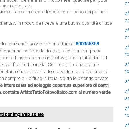
una superficie minima di 4.000 metri quadrati per poter
z
nsioni adeguate.
buono stato e in grado di sostenere il peso dei pannelli
af
z
orientato in modo da ricevere una buona quantità di luce
af
z
itto
, le aziende possono contattare al
800955358
af
 leader nel settore del fotovoltaico per le imprese
f
o di installare impianti fotovoltaici in tutta Italia. Il
af
 verificarne l’idoneità. Se il tetto è idoneo, viene
f
prietaria che può valutarlo e decidere di sottoscriverlo.
ca sempre più diffusa in Italia, sia tra le aziende private
af
 è interessata ad noleggio copertura superiore di centri
af
, contatta AffittoTettoFotovoltaico.com al numero verde
a
a
nti per impianto solare
f
a