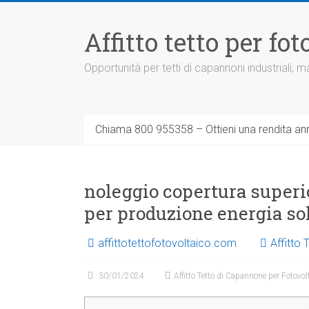
Vai
al
Affitto tetto per f
contenuto
Opportunità per tetti di capannoni industriali,
Chiama 800 955358 – Ottieni una rendita ann
noleggio copertura superi
per produzione energia so
affittotettofotovoltaico.com
Affitto
30/01/2024
Affitto Tetto di Capannone per Fotovol