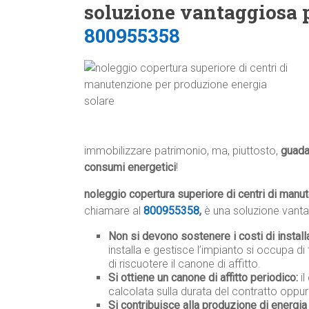
soluzione vantaggiosa 
800955358
immobilizzare patrimonio, ma, piuttosto,
guad
consumi energetici
!
noleggio copertura superiore di centri di manu
chiamare al
800955358
,
è una soluzione vantag
Non si devono sostenere i costi di instal
installa e gestisce l’impianto si occupa di 
di riscuotere il canone di affitto.
Si ottiene un canone di affitto periodico:
il
calcolata sulla durata del contratto oppur
Si contribuisce alla produzione di energia 