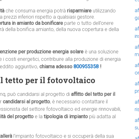
af
ità
che consuma energia potrà
risparmiare
utilizzando
a prezzi inferiori rispetto a qualsiasi gestore.
g
rtura in amianto da bonificare
parte o tutto dell’onere
af
rà della bonifica amianto, della nuova copertura e della
in
af
tenzione per produzione energia solare
è una soluzione
m
i costi energetici, contribuire alla produzione di energia
af
reddito aggiuntivo,
chiama adesso
800955358
!
o
 tetto per il fotovoltaico
af
p
mq, può candidarsi al progetto di
affitto del tetto per il
er
candidarsi al progetto
, è necessario contattare il
af
ssionista del settore fotovoltaico ed energie rinnovabili,
r
ilità del progetto
e la
tipologia di impianto
più adatta al
af
su
tallerà
l’impianto fotovoltaico e si occuperà della sua
af