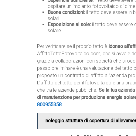
Superficie sufficiente:
il tetto deve avere 
ospitare un impianto fotovoltaico di dime
Buone condizioni:
il tetto deve essere in 
solari.
Esposizione al sole:
il tetto deve essere 
solare.
Per verificare se il proprio tetto è
idoneo all’aff
AffittoTettoFotovoltaico.com, che si avvale dei
grazie a collaborazioni con società che si occupan
passo preliminare è una valutazione del tetto per
proposto un contratto di affitto all’azienda pro
L’affitto del tetto per il fotovoltaico è una prati
che tra le aziende pubbliche.
Se la tua azienda
di manutenzione per produzione energia solare
800955358
.
noleggio struttura di copertura di allevame