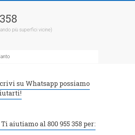
5358
ando più superfici vicine)
ianto
crivi su Whatsapp possiamo
iutarti!
Ti aiutiamo al 800 955 358 per: