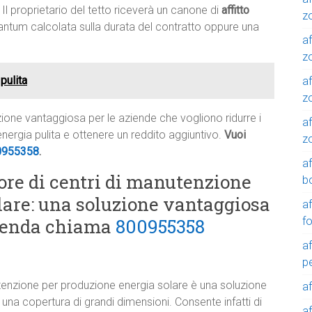
 Il proprietario del tetto riceverà un canone di
affitto
z
tantum calcolata sulla durata del contratto oppure una
af
zo
pulita
af
z
luzione vantaggiosa per le aziende che vogliono ridurre i
af
 energia pulita e ottenere un reddito aggiuntivo.
Vuoi
z
0955358
.
a
ore di centri di manutenzione
b
lare: una soluzione vantaggiosa
a
f
azienda chiama
800955358
a
p
utenzione per produzione energia solare è una soluzione
a
na copertura di grandi dimensioni. Consente infatti di
a