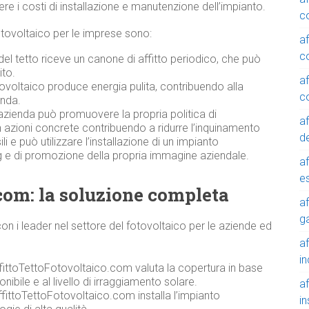
 i costi di installazione e manutenzione dell’impianto.
c
l fotovoltaico per le imprese sono:
a
c
del tetto riceve un canone di affitto periodico, che può
ito.
a
ovoltaico produce energia pulita, contribuendo alla
c
enda.
azienda può promuovere la propria politica di
a
n azioni concrete contribuendo a ridurre l’inquinamento
de
 e può utilizzare l’installazione di un impianto
 e di promozione della propria immagine aziendale.
a
e
com: la soluzione completa
a
g
n i leader nel settore del fotovoltaico per le aziende ed
a
in
ffittoTettoFotovoltaico.com valuta la copertura in base
onibile e al livello di irraggiamento solare.
a
fittoTettoFotovoltaico.com installa l’impianto
in