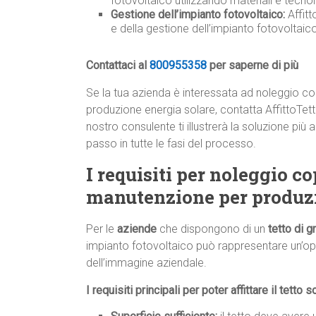
fotovoltaico utilizzando materiali e tecnolo
Gestione dell’impianto fotovoltaico:
Affit
e della gestione dell’impianto fotovoltai
Contattaci al
800955358
per saperne di più
Se la tua azienda è interessata ad noleggio co
produzione energia solare, contatta AffittoTe
nostro consulente ti illustrerà la soluzione p
passo in tutte le fasi del processo.
I requisiti per noleggio co
manutenzione per produzi
Per le
aziende
che dispongono di un
tetto di 
impianto fotovoltaico può rappresentare un’op
dell’immagine aziendale.
I requisiti principali per poter affittare il tetto s