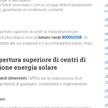
gie di alta qualità.
toTettoFotovoltaico.com si occupa della manutenzione
a
co, garantendo un rendimento costante.
m
a
o
pertura superiore di centri di manutenzione per
a
ttoFotovoltaico.com al
numero verde
800955358
. Un
p
iù adatta alle tue esigenze e ti accompagnerà passo dopo
a
r
pertura superiore di centri di
a
one energia solare
su
af
grandi dimensioni
, l’affitto per la realizzazione di un
z
portunità di guadagno, sostenibilità e miglioramento
af
zo
ono:
af