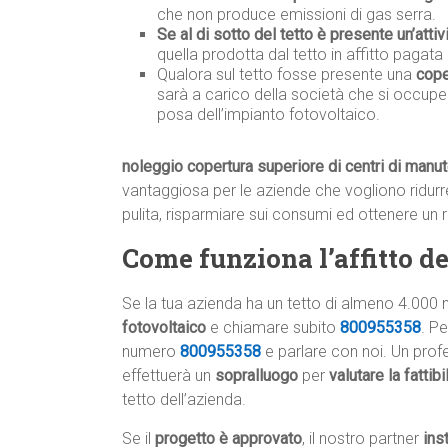
che non produce emissioni di gas serra.
Se al di sotto del tetto è presente un’attiv
quella prodotta dal tetto in affitto pagata 
Qualora sul tetto fosse presente una
cope
sarà a carico della società che si occupe
posa dell’impianto fotovoltaico.
noleggio copertura superiore di centri di manu
vantaggiosa per le aziende che vogliono ridurre 
pulita, risparmiare sui consumi ed ottenere un 
Come funziona l’affitto del
Se la tua azienda ha un tetto di almeno 4.000 
fotovoltaico
e chiamare subito
800955358
. P
numero
800955358
e parlare con noi. Un profe
effettuerà un
sopralluogo
per
valutare la fattib
tetto dell’azienda.
Se il
progetto è approvato
, il nostro partner
ins