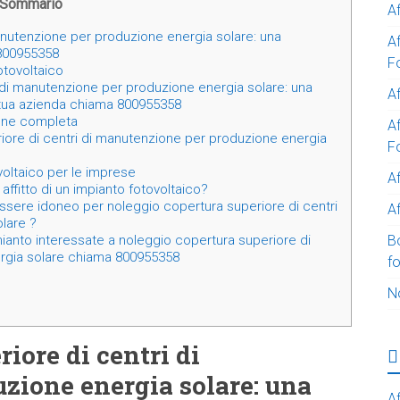
Sommario
A
anutenzione per produzione energia solare: una
A
 800955358
F
fotovoltaico
 di manutenzione per produzione energia solare: una
Af
a tua azienda chiama 800955358
ione completa
Af
riore di centri di manutenzione per produzione energia
F
ovoltaico per le imprese
A
affitto di un impianto fotovoltaico?
ssere idoneo per noleggio copertura superiore di centri
Af
lare ?
B
ianto interessate a noleggio copertura superiore di
ergia solare chiama 800955358
f
N
iore di centri di
zione energia solare: una
Af