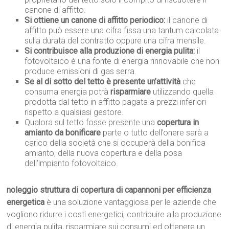
canone di affitto.
Si ottiene un canone di affitto periodico:
il canone di
affitto può essere una cifra fissa una tantum calcolata
sulla durata del contratto oppure una cifra mensile.
Si contribuisce alla produzione di energia pulita:
il
fotovoltaico è una fonte di energia rinnovabile che non
produce emissioni di gas serra.
Se al di sotto del tetto è presente un’attività
che
consuma energia potrà
risparmiare
utilizzando quella
prodotta dal tetto in affitto pagata a prezzi inferiori
rispetto a qualsiasi gestore.
Qualora sul tetto fosse presente una
copertura in
amianto da bonificare
parte o tutto dell’onere sarà a
carico della società che si occuperà della bonifica
amianto, della nuova copertura e della posa
dell’impianto fotovoltaico.
noleggio struttura di copertura di capannoni per efficienza
energetica
è una soluzione vantaggiosa per le aziende che
vogliono ridurre i costi energetici, contribuire alla produzione
di energia pulita, risparmiare sui consumi ed ottenere un