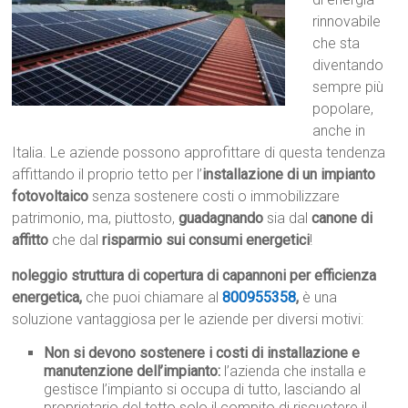
rinnovabile
che sta
diventando
sempre più
popolare,
anche in
Italia. Le aziende possono approfittare di questa tendenza
affittando il proprio tetto per l’
installazione di un impianto
fotovoltaico
senza sostenere costi o immobilizzare
patrimonio, ma, piuttosto,
guadagnando
sia dal
canone di
affitto
che dal
risparmio sui consumi energetici
!
noleggio struttura di copertura di capannoni per efficienza
energetica,
che puoi chiamare al
800955358
,
è una
soluzione vantaggiosa per le aziende per diversi motivi:
Non si devono sostenere i costi di installazione e
manutenzione dell’impianto:
l’azienda che installa e
gestisce l’impianto si occupa di tutto, lasciando al
proprietario del tetto solo il compito di riscuotere il