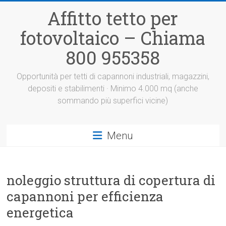
Vai
Affitto tetto per
al
contenuto
fotovoltaico – Chiama
800 955358
Opportunità per tetti di capannoni industriali, magazzini,
depositi e stabilimenti · Minimo 4.000 mq (anche
sommando più superfici vicine)
Menu
noleggio struttura di copertura di
capannoni per efficienza
energetica