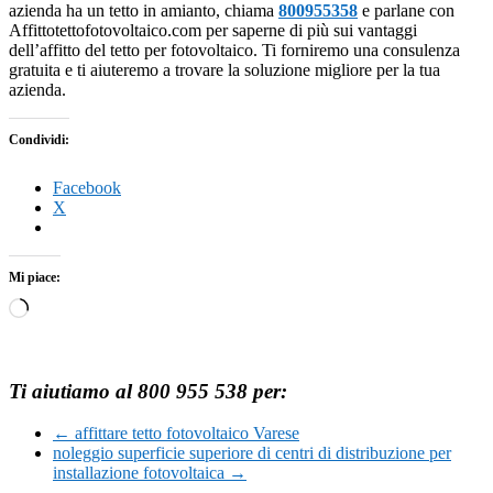
azienda ha un tetto in amianto, chiama
800955358
e parlane con
Affittotettofotovoltaico.com per saperne di più sui vantaggi
dell’affitto del tetto per fotovoltaico. Ti forniremo una consulenza
gratuita e ti aiuteremo a trovare la soluzione migliore per la tua
azienda.
Condividi:
Facebook
X
Mi piace:
Caricamento
in
corso…
Ti aiutiamo al 800 955 538 per:
←
affittare tetto fotovoltaico Varese
noleggio superficie superiore di centri di distribuzione per
installazione fotovoltaica
→