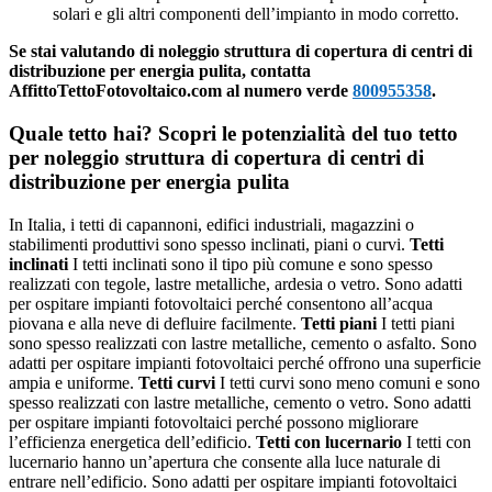
solari e gli altri componenti dell’impianto in modo corretto.
Se stai valutando di noleggio struttura di copertura di centri di
distribuzione per energia pulita, contatta
AffittoTettoFotovoltaico.com al numero verde
800955358
.
Quale tetto hai? Scopri le potenzialità del tuo tetto
per noleggio struttura di copertura di centri di
distribuzione per energia pulita
In Italia, i tetti di capannoni, edifici industriali, magazzini o
stabilimenti produttivi sono spesso inclinati, piani o curvi.
Tetti
inclinati
I tetti inclinati sono il tipo più comune e sono spesso
realizzati con tegole, lastre metalliche, ardesia o vetro. Sono adatti
per ospitare impianti fotovoltaici perché consentono all’acqua
piovana e alla neve di defluire facilmente.
Tetti piani
I tetti piani
sono spesso realizzati con lastre metalliche, cemento o asfalto. Sono
adatti per ospitare impianti fotovoltaici perché offrono una superficie
ampia e uniforme.
Tetti curvi
I tetti curvi sono meno comuni e sono
spesso realizzati con lastre metalliche, cemento o vetro. Sono adatti
per ospitare impianti fotovoltaici perché possono migliorare
l’efficienza energetica dell’edificio.
Tetti con lucernario
I tetti con
lucernario hanno un’apertura che consente alla luce naturale di
entrare nell’edificio. Sono adatti per ospitare impianti fotovoltaici