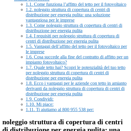
1.1.
Come funziona l’affitto del tetto per il fotovoltaico
1.2.
noleggio struttura di copertura di centri di
distribuzione per energia pulita: una soluzione
vantaggiosa per le imprese
1.3.
Come noleggio struttura di copertura di centri di
distribuzione per energia pulita
1.4.
I requisiti per noleggio struttura di copertura di
centri di distribuzione per energia pulita
1.5.
Vantaggi dell’affitto del tetto per il fotovoltaico per
le imprese
1.6.
Cosa succede alla fine del contratto di affitto per un
impianto fotovoltaico?
1.7.
Quale tetto hai? Scopri le potenzialità del tuo tetto
per noleggio struttura di copertura di centri di
distribuzione per energia pulita
1.8.
Ecco i vantaggi per le aziende con tetto in amianto
derivanti da noleggio struttura di copertura di centri di
distribuzione per energia pulita
1.9.
Condividi:
1.10.
Mi piace:
1.11.
Ti aiutiamo al 800 955 538 per:
noleggio struttura di copertura di centri
di distribuzione per energia pulita: una