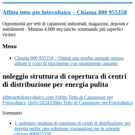
Vai
al
Affitto tetto per fotovoltaico – Chiama 800 955358
contenuto
Opportunità per tetti di capannoni industriali, magazzini, depositi e
stabilimenti · Minimo 4.000 mq (anche sommando più superfici
vicine)
Menu
Chiama 800 955358 – Ottieni una rendita annuale oppure
abbatti il costo di rifacimento con smaltimento amianto
noleggio struttura di copertura di centri
di distribuzione per energia pulita
affittotettofotovoltaico.com
Affitto Tetto di Capannone per
Fotovoltaico
16/01/2024
Affitto Tetto di Capannone per Fotovoltaico
Sommario
1.
noleggio struttura di copertura di centri di distribuzione per
energia pulita: una soluzione vantaggiosa per le aziende
chiama 800955358