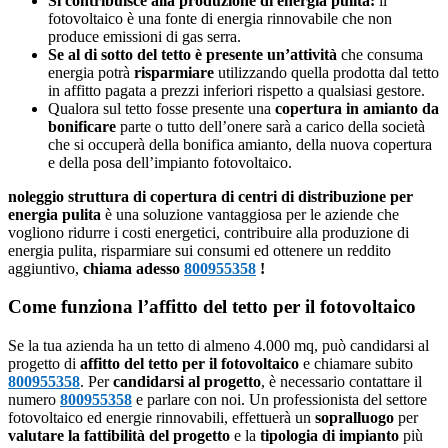
Si contribuisce alla produzione di energia pulita:
il
fotovoltaico è una fonte di energia rinnovabile che non
produce emissioni di gas serra.
Se al di sotto del tetto è presente un’attività
che consuma
energia potrà
risparmiare
utilizzando quella prodotta dal tetto
in affitto pagata a prezzi inferiori rispetto a qualsiasi gestore.
Qualora sul tetto fosse presente una
copertura in amianto da
bonificare
parte o tutto dell’onere sarà a carico della società
che si occuperà della bonifica amianto, della nuova copertura
e della posa dell’impianto fotovoltaico.
noleggio struttura di copertura di centri di distribuzione per
energia pulita
è una soluzione vantaggiosa per le aziende che
vogliono ridurre i costi energetici, contribuire alla produzione di
energia pulita, risparmiare sui consumi ed ottenere un reddito
aggiuntivo,
chiama adesso
800955358
!
Come funziona l’affitto del tetto per il fotovoltaico
Se la tua azienda ha un tetto di almeno 4.000 mq, può candidarsi al
progetto di
affitto del tetto per il fotovoltaico
e chiamare subito
800955358
. Per
candidarsi al progetto
, è necessario contattare il
numero
800955358
e parlare con noi. Un professionista del settore
fotovoltaico ed energie rinnovabili, effettuerà un
sopralluogo
per
valutare la fattibilità del progetto
e la
tipologia di impianto
più