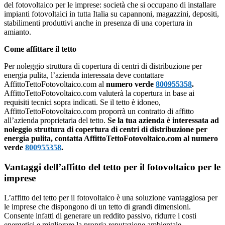
del fotovoltaico per le imprese: società che si occupano di installare
impianti fotovoltaici in tutta Italia su capannoni, magazzini, depositi,
stabilimenti produttivi anche in presenza di una copertura in
amianto.
Come affittare il tetto
Per noleggio struttura di copertura di centri di distribuzione per
energia pulita, l’azienda interessata deve contattare
AffittoTettoFotovoltaico.com al
numero verde
800955358
.
AffittoTettoFotovoltaico.com valuterà la copertura in base ai
requisiti tecnici sopra indicati. Se il tetto è idoneo,
AffittoTettoFotovoltaico.com proporrà un contratto di affitto
all’azienda proprietaria del tetto.
Se la tua azienda è interessata ad
noleggio struttura di copertura di centri di distribuzione per
energia pulita, contatta AffittoTettoFotovoltaico.com al numero
verde
800955358
.
Vantaggi dell’affitto del tetto per il fotovoltaico per le
imprese
L’affitto del tetto per il fotovoltaico è una soluzione vantaggiosa per
le imprese che dispongono di un tetto di grandi dimensioni.
Consente infatti di generare un reddito passivo, ridurre i costi
energetici e migliorare la propria reputazione ambientale.