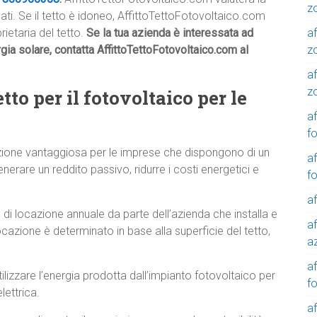
z
icati. Se il tetto è idoneo, AffittoTettoFotovoltaico.com
af
rietaria del tetto.
Se la tua azienda è interessata ad
z
gia solare, contatta AffittoTettoFotovoltaico.com al
af
z
tto per il fotovoltaico per le
af
f
oluzione vantaggiosa per le imprese che dispongono di un
af
enerare un reddito passivo, ridurre i costi energetici e
f
af
di locazione annuale da parte dell’azienda che installa e
af
ocazione è determinato in base alla superficie del tetto,
a
a
lizzare l’energia prodotta dall’impianto fotovoltaico per
f
lettrica.
a