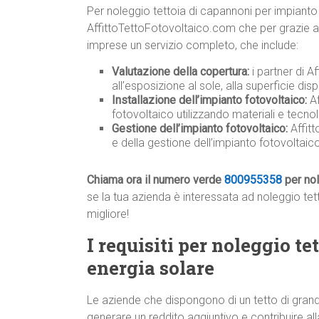
Per noleggio tettoia di capannoni per impianto
AffittoTettoFotovoltaico.com che per grazie ad a
imprese un servizio completo, che include:
Valutazione della copertura:
i partner di A
all’esposizione al sole, alla superficie disp
Installazione dell’impianto fotovoltaico:
Af
fotovoltaico utilizzando materiali e tecnolo
Gestione dell’impianto fotovoltaico:
Affit
e della gestione dell’impianto fotovoltai
Chiama ora il numero verde
800955358
per nol
se la tua azienda è interessata ad noleggio tet
migliore!
I requisiti per noleggio t
energia solare
Le aziende che dispongono di un tetto di grand
generare un reddito aggiuntivo e contribuire all