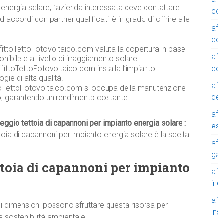
 energia solare, l’azienda interessata deve contattare
c
ccordi con partner qualificati, è in grado di offrire alle
a
c
ffittoTettoFotovoltaico.com valuta la copertura in base
a
onibile e al livello di irraggiamento solare.
c
fittoTettoFotovoltaico.com installa l’impianto
gie di alta qualità.
a
toTettoFotovoltaico.com si occupa della manutenzione
de
co, garantendo un rendimento costante.
a
eggio tettoia di capannoni per impianto energia solare :
e
toia di capannoni per impianto energia solare è la scelta
a
g
ettoia di capannoni per impianto
a
in
a
i dimensioni possono sfruttare questa risorsa per
in
a sostenibilità ambientale.