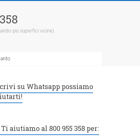
5358
ando più superfici vicine)
ianto
crivi su Whatsapp possiamo
iutarti!
Ti aiutiamo al 800 955 358 per: