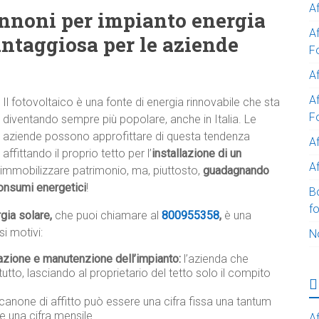
A
annoni per impianto energia
A
antaggiosa per le aziende
F
Af
Af
Il fotovoltaico è una fonte di energia rinnovabile che sta
F
diventando sempre più popolare, anche in Italia. Le
aziende possono approfittare di questa tendenza
A
affittando il proprio tetto per l’
installazione di un
Af
immobilizzare patrimonio, ma, piuttosto,
guadagnando
onsumi energetici
!
B
f
gia solare,
che puoi chiamare al
800955358
,
è una
i motivi:
N
lazione e manutenzione dell’impianto:
l’azienda che
tutto, lasciando al proprietario del tetto solo il compito
 canone di affitto può essere una cifra fissa una tantum
e una cifra mensile.
Af