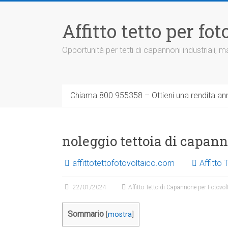
Vai
al
Affitto tetto per f
contenuto
Opportunità per tetti di capannoni industriali,
Chiama 800 955358 – Ottieni una rendita ann
noleggio tettoia di capan
affittotettofotovoltaico.com
Affitto
22/01/2024
Affitto Tetto di Capannone per Fotovol
Sommario
[
mostra
]