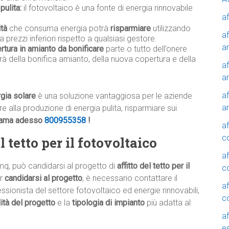
pulita:
il fotovoltaico è una fonte di energia rinnovabile
af
ità
che consuma energia potrà
risparmiare
utilizzando
af
a prezzi inferiori rispetto a qualsiasi gestore.
a
rtura in amianto da bonificare
parte o tutto dell’onere
rà della bonifica amianto, della nuova copertura e della
af
a
af
rgia solare
è una soluzione vantaggiosa per le aziende
a
ire alla produzione di energia pulita, risparmiare sui
iama adesso
800955358
!
af
c
 tetto per il fotovoltaico
af
mq, può candidarsi al progetto di
affitto del tetto per il
c
er
candidarsi al progetto
, è necessario contattare il
af
ssionista del settore fotovoltaico ed energie rinnovabili,
c
ilità del progetto
e la
tipologia di impianto
più adatta al
af
e