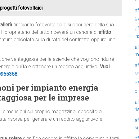
 progetti fotovoltaici
af
g
tallerà
l’impianto fotovoltaico e si occuperà della sua
af
 Il proprietario del tetto riceverà un canone di
affitto
in
tantum calcolata sulla durata del contratto oppure una
af
m
luzione vantaggiosa per le aziende che vogliono ridurre i
af
 energia pulita e ottenere un reddito aggiuntivo.
Vuoi
o
0955358
.
af
noni per impianto energia
p
taggiosa per le imprese
af
r
di dimensioni sul proprio magazzino, deposito o
sta risorsa per generare un reddito aggiuntivo e
af
su
af
rgia solare
significa cedere in affitto la copertura a terzi,