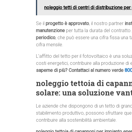
noleggio tetti di centri di distribuzione per
Se il
progetto è approvato
, il nostro partner
ins
manutenzione
per tutta la durata del contratto.
periodico
, che può essere una cifra fissa una 
cifra mensile.
L’affitto del tetto per il fotovoltaico è una so
costi energetici, contribuire alla produzione di
saperne di più? Contattaci al numero verde
80
noleggio tettoia di capan
solare: una soluzione van
Le aziende che dispongono di un tetto di gran
stabilimento produttivo, possono sfruttare que
contribuire alla sostenibilità ambientale.
noleggio tettoia di capannoni per impianto ene