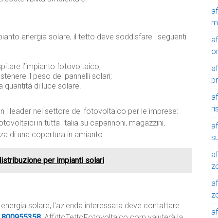
a
m
ianto energia solare, il tetto deve soddisfare i seguenti
a
o
pitare l’impianto fotovoltaico;
a
ostenere il peso dei pannelli solari;
p
 quantità di luce solare.
a
r
 i leader nel settore del fotovoltaico per le imprese:
tovoltaici in tutta Italia su capannoni, magazzini,
a
nza di una copertura in amianto.
su
af
distribuzione per impianti solari
z
af
zo
 energia solare, l’azienda interessata deve contattare
af
e
800955358
.
AffittoTettoFotovoltaico.com valuterà la