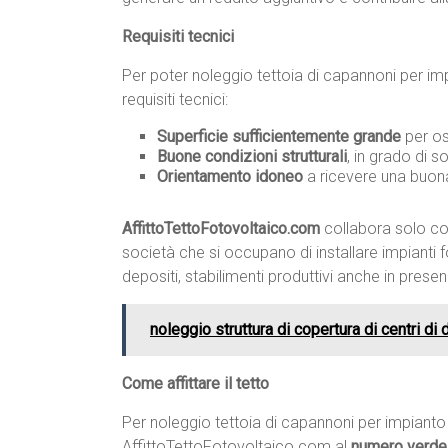
Requisiti tecnici
Per poter noleggio tettoia di capannoni per imp
requisiti tecnici:
Superficie sufficientemente grande
per os
Buone condizioni strutturali
, in grado di s
Orientamento idoneo
a ricevere una buona
AffittoTettoFotovoltaico.com
collabora solo con
società che si occupano di installare impianti fo
depositi, stabilimenti produttivi anche in prese
noleggio struttura di copertura di centri di 
Come affittare il tetto
Per noleggio tettoia di capannoni per impianto
AffittoTettoFotovoltaico.com al
numero verd