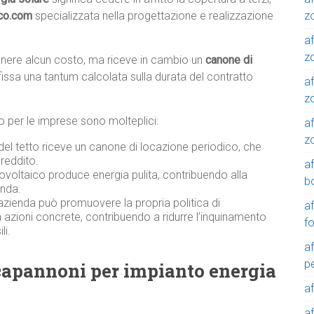
z
ico.com
specializzata nella progettazione e realizzazione
af
zo
tenere alcun costo, ma riceve in cambio un
canone di
fissa una tantum calcolata sulla durata del contratto
af
z
ico per le imprese sono molteplici:
af
z
 del tetto riceve un canone di locazione periodico, che
reddito.
a
ovoltaico produce energia pulita, contribuendo alla
b
enda.
azienda può promuovere la propria politica di
a
n azioni concrete, contribuendo a ridurre l’inquinamento
f
li.
a
p
 capannoni per impianto energia
a
a