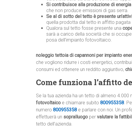
Si contribuisce alla produzione di energia 
che non produce emissioni di gas serra.
Se al di sotto del tetto è presente un’attiv
quella prodotta dal tetto in affitto pagata 
Qualora sul tetto fosse presente una
cope
sarà a carico della società che si occupe
posa dell’impianto fotovoltaico.
noleggio tettoia di capannoni per impianto ene
che vogliono ridurre i costi energetici, contribu
consumi ed ottenere un reddito aggiuntivo,
ch
Come funziona l’affitto del
Se la tua azienda ha un tetto di almeno 4.000 
fotovoltaico
e chiamare subito
800955358
. P
numero
800955358
e parlare con noi. Un profe
effettuerà un
sopralluogo
per
valutare la fattib
tetto dell’azienda.