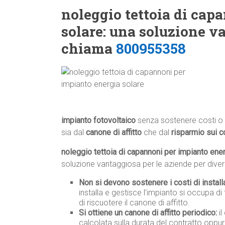
noleggio tettoia di cap
solare: una soluzione v
chiama
800955358
impianto fotovoltaico
senza sostenere costi o 
sia dal
canone di affitto
che dal
risparmio sui c
noleggio tettoia di capannoni per impianto ener
soluzione vantaggiosa per le aziende per divers
Non si devono sostenere i costi di instal
installa e gestisce l’impianto si occupa di 
di riscuotere il canone di affitto.
Si ottiene un canone di affitto periodico:
il
calcolata sulla durata del contratto oppur