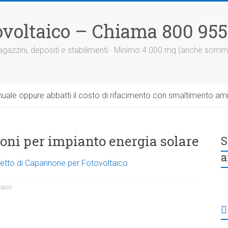
otovoltaico – Chiama 800 95
 magazzini, depositi e stabilimenti · Minimo 4.000 mq (anche somm
uale oppure abbatti il costo di rifacimento con smaltimento am
noni per impianto energia solare
S
a
 Tetto di Capannone per Fotovoltaico
taico