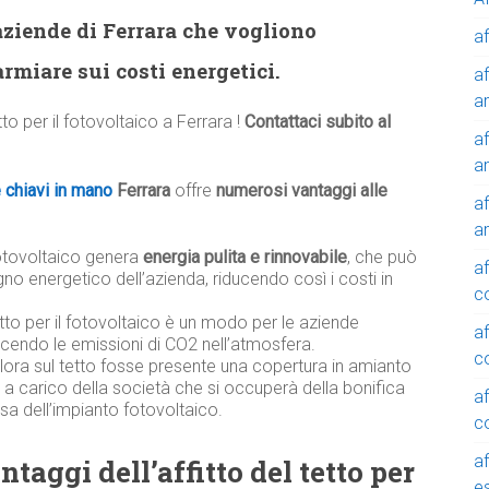
aziende di Ferrara che vogliono
af
rmiare sui costi energetici.
af
a
etto per il fotovoltaico a Ferrara !
Contattaci subito al
af
a
e chiavi in mano
Ferrara
offre
numerosi vantaggi alle
af
a
otovoltaico genera
energia pulita e rinnovabile
, che può
af
gno energetico dell’azienda, riducendo così i costi in
c
tetto per il fotovoltaico è un modo per le aziende
af
ducendo le emissioni di CO2 nell’atmosfera.
c
alora sul tetto fosse presente una copertura in amianto
à a carico della società che si occuperà della bonifica
af
sa dell’impianto fotovoltaico.
c
af
taggi dell’affitto del tetto per
e