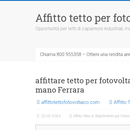
Vai
al
Affitto tetto per f
contenuto
Opportunità per tetti di capannoni industriali,
Chiama 800 955358 – Ottieni una rendita ann
affittare tetto per fotovol
mano Ferrara
affittotettofotovoltaico.com
Affitto 
22/01/2024
Affitto Tetto di Stabilimento per Fotov