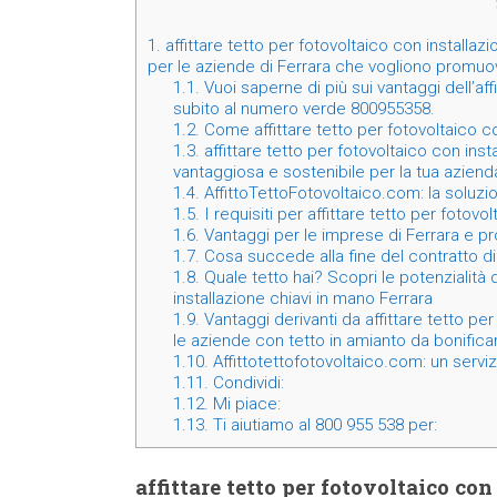
1.
affittare tetto per fotovoltaico con installa
per le aziende di Ferrara che vogliono promuove
1.1.
Vuoi saperne di più sui vantaggi dell’affi
subito al numero verde 800955358.
1.2.
Come affittare tetto per fotovoltaico co
1.3.
affittare tetto per fotovoltaico con inst
vantaggiosa e sostenibile per la tua azien
1.4.
AffittoTettoFotovoltaico.com: la soluzi
1.5.
I requisiti per affittare tetto per fotovo
1.6.
Vantaggi per le imprese di Ferrara e prov
1.7.
Cosa succede alla fine del contratto di 
1.8.
Quale tetto hai? Scopri le potenzialità d
installazione chiavi in mano Ferrara
1.9.
Vantaggi derivanti da affittare tetto per
le aziende con tetto in amianto da bonifica
1.10.
Affittotettofotovoltaico.com: un serviz
1.11.
Condividi:
1.12.
Mi piace:
1.13.
Ti aiutiamo al 800 955 538 per:
affittare tetto per fotovoltaico co