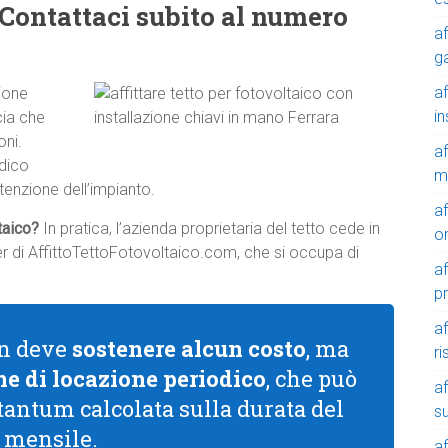
? Contattaci subito al numero
af
g
af
ione
in
cia che
oni.
af
odico
m
tenzione dell’impianto.
af
ltaico?
In pratica, l’azienda proprietaria del tetto cede in
o
tner di AffittoTettoFotovoltaico.com, che si occupa di
af
p
af
non deve
sostenere alcun costo
, ma
r
e di locazione periodico
, che può
af
 tantum calcolata sulla durata del
su
a mensile.
af