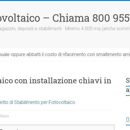
otovoltaico – Chiama 800 95
 magazzini, depositi e stabilimenti · Minimo 4.000 mq (anche somm
uale oppure abbatti il costo di rifacimento con smaltimento am
taico con installazione chiavi in
S
a
Tetto di Stabilimento per Fotovoltaico
oltaico