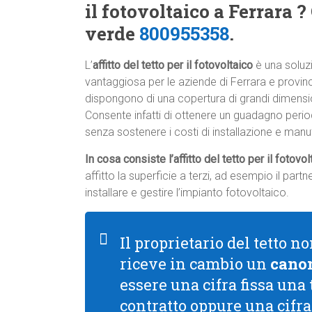
il fotovoltaico a Ferrara 
verde
800955358
.
L’
affitto del tetto per il fotovoltaico
è una soluz
vantaggiosa per le aziende di Ferrara e provin
dispongono di una copertura di grandi dimensi
Consente infatti di ottenere un guadagno peri
senza sostenere i costi di installazione e manu
In cosa consiste l’affitto del tetto per il fotovo
affitto la superficie a terzi, ad esempio il par
installare e gestire l’impianto fotovoltaico.
Il proprietario del tetto 
riceve in cambio un
canon
essere una cifra fissa una
contratto oppure una cifr