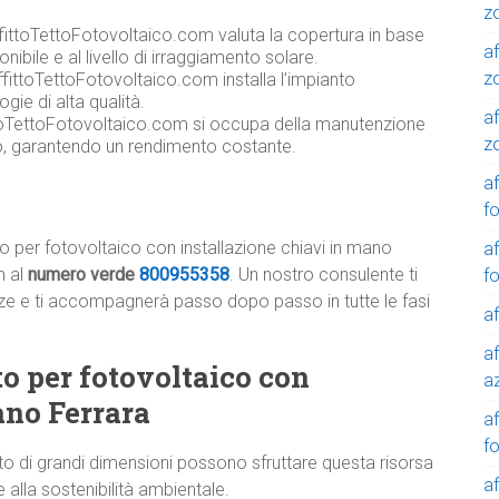
z
ffittoTettoFotovoltaico.com valuta la copertura in base
af
onibile e al livello di irraggiamento solare.
z
fittoTettoFotovoltaico.com installa l’impianto
gie di alta qualità.
af
toTettoFotovoltaico.com si occupa della manutenzione
z
co, garantendo un rendimento costante.
af
f
to per fotovoltaico con installazione chiavi in mano
af
m al
numero verde
800955358
. Un nostro consulente ti
f
genze e ti accompagnerà passo dopo passo in tutte le fasi
af
af
tto per fotovoltaico con
a
ano Ferrara
a
f
to di grandi dimensioni possono sfruttare questa risorsa
a
 alla sostenibilità ambientale.