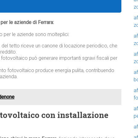
z
af
o per le aziende di Ferrara:
zo
ico per le aziende sono molteplici:
af
z
a del tetto riceve un canone di locazione periodico, che
reddito.
af
o fotovoltaico può generare importanti sgravi fiscali per
z
nto fotovoltaico produce energia pulita, contribuendo
a
’azienda.
b
a
rdenone
f
a
otovoltaico con installazione
p
a
a