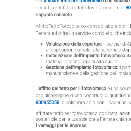
Per
affittare tetto per fotovoltaico
con installaz
contattare AffittoTettoFotovoltaico.com al
80
risposte concrete.
AffittoTettoFotovoltaico.com collabora con i
Ferrara ed offre un servizio completo, che incl
Valutazione della copertura:
il partner di 
all’esposizione al sole, alla superficie disp
Installazione dell’impianto fotovoltaico:
il
materiali e tecnologie di alta qualità.
Gestione dell’impianto fotovoltaico:
il par
manutenzione e della gestione dell’impia
L’
affitto del tetto per il fotovoltaico
è una soluzi
che dispongono di una copertura di grandi dim
800955358
e collabora solo con i leader nel s
affittare tetto per fotovoltaico con installazi
sostenibile per la tua azienda a Ferrara chiam
I vantaggi per le imprese