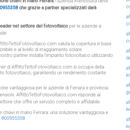
ione chiavi in mano Ferrara
, l’azienda interessata deve
c
0955358
che grazie a partner specializzati darà
a
c
leader nel settore del fotovoltaico
per le aziende a
ude:
a
c
AffittoTettoFotovoltaico.com valuta la copertura in base
onibile e al livello di irraggiamento solare.
a
 nostro partner installa l’impianto fotovoltaico utilizzando
de
tner di AffittoTettoFotovoltaico.com si occupa della
a
nto fotovoltaico, garantendo un rendimento costante.
e
a
one vantaggiosa per le aziende di Ferrara e provincia
g
ensioni. AffittoTettoFotovoltaico.com risponde al
ettore che offre un servizio completo e affidabile.
a
in
one chiavi in mano Ferrara: una soluzione vantaggiosa e
a
800955358
a
in