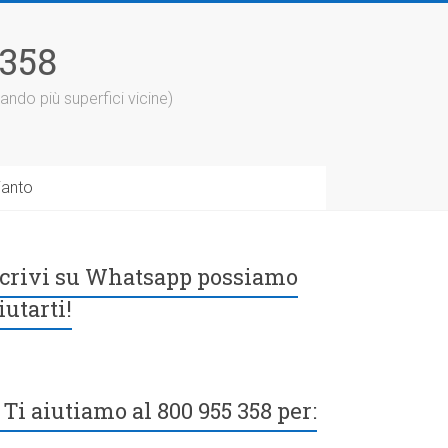
5358
ando più superfici vicine)
ianto
crivi su Whatsapp possiamo
iutarti!
Ti aiutiamo al 800 955 358 per: