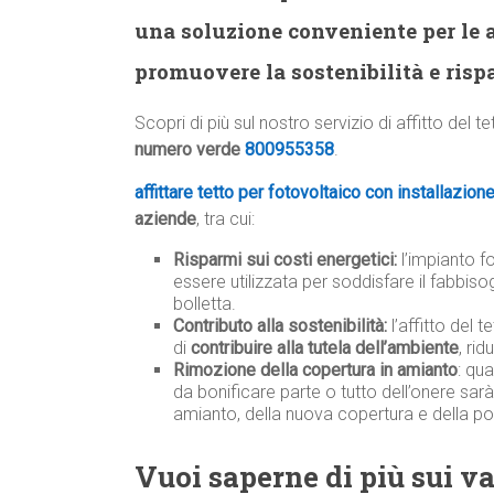
una soluzione conveniente per le 
promuovere la sostenibilità e rispa
Scopri di più sul nostro servizio di affitto del t
numero verde
800955358
.
affittare tetto per fotovoltaico con installazion
aziende
, tra cui:
Risparmi sui costi energetici:
l’impianto f
essere utilizzata per soddisfare il fabbiso
bolletta.
Contributo alla sostenibilità:
l’affitto del 
di
contribuire alla tutela dell’ambiente
, ri
Rimozione della copertura in amianto
: qu
da bonificare parte o tutto dell’onere sar
amianto, della nuova copertura e della po
Vuoi saperne di più sui van