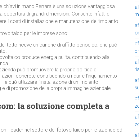
one chiavi in mano Ferrara è una soluzione vantaggiosa
a
 copertura di grandi dimensioni. Consente infatti di
m
 i costi di installazione e manutenzione dell’impianto.
a
o
l fotovoltaico per le imprese sono:
a
del tetto riceve un canone di affitto periodico, che può
p
ito.
ovoltaico produce energia pulita, contribuendo alla
a
enda.
r
azienda può promuovere la propria politica di
n azioni concrete contribuendo a ridurre l’inquinamento
a
 e può utilizzare l’installazione di un impianto
su
 e di promozione della propria immagine aziendale.
af
com: la soluzione completa a
z
af
zo
n i leader nel settore del fotovoltaico per le aziende ed
af