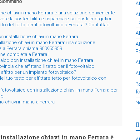
Sommario
A
zione chiavi in mano Ferrara è una soluzione conveniente
A
re la sostenibilità e risparmiare sui costi energetici.
F
tto del tetto per il fotovoltaico a Ferrara ? Contattaci
Af
n installazione chiavi in mano Ferrara
allazione chiavi in mano Ferrara: una soluzione
Af
da a Ferrara chiama 800955358
F
one completa a Ferrara !
ltaico con installazione chiavi in mano Ferrara
A
incia che affittano il tetto per il fotovoltaico
affitto per un impianto fotovoltaico?
Af
el tuo tetto per affittare tetto per fotovoltaico con
B
 fotovoltaico con installazione chiavi in mano Ferrara per
f
re.
io chiavi in mano a Ferrara
N
n installazione chiavi in mano Ferrara è
Af