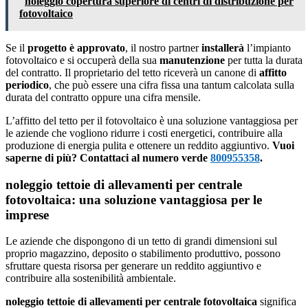
noleggio copertura superiore di centri di distribuzione per
fotovoltaico
Se il
progetto è approvato
, il nostro partner
installerà
l’impianto
fotovoltaico e si occuperà della sua
manutenzione
per tutta la durata
del contratto. Il proprietario del tetto riceverà un canone di
affitto
periodico
, che può essere una cifra fissa una tantum calcolata sulla
durata del contratto oppure una cifra mensile.
L’affitto del tetto per il fotovoltaico è una soluzione vantaggiosa per
le aziende che vogliono ridurre i costi energetici, contribuire alla
produzione di energia pulita e ottenere un reddito aggiuntivo.
Vuoi
saperne di più? Contattaci al numero verde
800955358
.
noleggio tettoie di allevamenti per centrale
fotovoltaica: una soluzione vantaggiosa per le
imprese
Le aziende che dispongono di un tetto di grandi dimensioni sul
proprio magazzino, deposito o stabilimento produttivo, possono
sfruttare questa risorsa per generare un reddito aggiuntivo e
contribuire alla sostenibilità ambientale.
noleggio tettoie di allevamenti per centrale fotovoltaica
significa