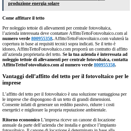
produzione energia solare
Come affittare il tetto
Per noleggio tettoie di allevamenti per centrale fotovoltaica,
l’azienda interessata deve contattare AffittoTettoFotovoltaico.com al
numero verde
800955358
.
AffittoTettoFotovoltaico.com valuterà la
copertura in base ai requisiti tecnici sopra indicati. Se il tetto è
idoneo, AffittoTettoFotovoltaico.com proporrà un contratto di affitto
all’azienda proprietaria del tetto.
Se la tua azienda è interessata ad
noleggio tettoie di allevamenti per centrale fotovoltaica, contatta
AffittoTettoFotovoltaico.com al numero verde
800955358
.
Vantaggi dell’affitto del tetto per il fotovoltaico per le
imprese
L’affitto del tetto per il fotovoltaico è una soluzione vantaggiosa per
le imprese che dispongono di un tetto di grandi dimensioni.
Consente infatti di generare un reddito passivo, ridurre i costi
energetici e migliorare la propria reputazione ambientale.
Ritorno economico
L’impresa riceve un canone di locazione
annuale da parte dell’azienda che installa e gestisce l’impianto
fotovoltaico. Il canone di locazione è determinato in base alla