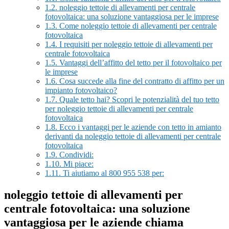
1.2.
noleggio tettoie di allevamenti per centrale
fotovoltaica: una soluzione vantaggiosa per le imprese
1.3.
Come noleggio tettoie di allevamenti per centrale
fotovoltaica
1.4.
I requisiti per noleggio tettoie di allevamenti per
centrale fotovoltaica
1.5.
Vantaggi dell’affitto del tetto per il fotovoltaico per
le imprese
1.6.
Cosa succede alla fine del contratto di affitto per un
impianto fotovoltaico?
1.7.
Quale tetto hai? Scopri le potenzialità del tuo tetto
per noleggio tettoie di allevamenti per centrale
fotovoltaica
1.8.
Ecco i vantaggi per le aziende con tetto in amianto
derivanti da noleggio tettoie di allevamenti per centrale
fotovoltaica
1.9.
Condividi:
1.10.
Mi piace:
1.11.
Ti aiutiamo al 800 955 538 per:
noleggio tettoie di allevamenti per
centrale fotovoltaica: una soluzione
vantaggiosa per le aziende chiama