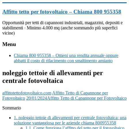
Vai
al
Affitto tetto per fotovoltaico – Chiama 800 955358
contenuto
Opportunità per tetti di capannoni industriali, magazzini, depositi e
stabilimenti · Minimo 4.000 mq (anche sommando più superfici
vicine)
Menu
Chiama 800 955358 – Ottieni una rendita annuale oppure
abbatti il costo di rifacimento con smaltimento amianto
noleggio tettoie di allevamenti per
centrale fotovoltaica
affittotettofotovoltaico.com
Affitto Tetto di Capannone per
Fotovoltaico
20/01/2024
Affitto Tetto di Capannone per Fotovoltaico
Sommario
1.
noleggio tettoie di allevamenti per centrale fotovoltaica: una
soluzione vantaggiosa per le aziende chiama 800955358
1.1.
Come funziona l’affitto del tetto per il fotovoltaico