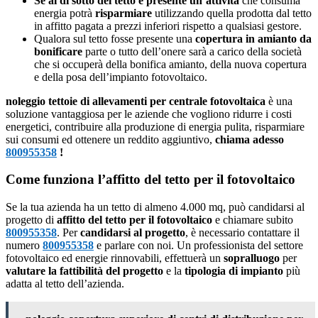
Se al di sotto del tetto è presente un’attività
che consuma
energia potrà
risparmiare
utilizzando quella prodotta dal tetto
in affitto pagata a prezzi inferiori rispetto a qualsiasi gestore.
Qualora sul tetto fosse presente una
copertura in amianto da
bonificare
parte o tutto dell’onere sarà a carico della società
che si occuperà della bonifica amianto, della nuova copertura
e della posa dell’impianto fotovoltaico.
noleggio tettoie di allevamenti per centrale fotovoltaica
è una
soluzione vantaggiosa per le aziende che vogliono ridurre i costi
energetici, contribuire alla produzione di energia pulita, risparmiare
sui consumi ed ottenere un reddito aggiuntivo,
chiama adesso
800955358
!
Come funziona l’affitto del tetto per il fotovoltaico
Se la tua azienda ha un tetto di almeno 4.000 mq, può candidarsi al
progetto di
affitto del tetto per il fotovoltaico
e chiamare subito
800955358
. Per
candidarsi al progetto
, è necessario contattare il
numero
800955358
e parlare con noi. Un professionista del settore
fotovoltaico ed energie rinnovabili, effettuerà un
sopralluogo
per
valutare la fattibilità del progetto
e la
tipologia di impianto
più
adatta al tetto dell’azienda.