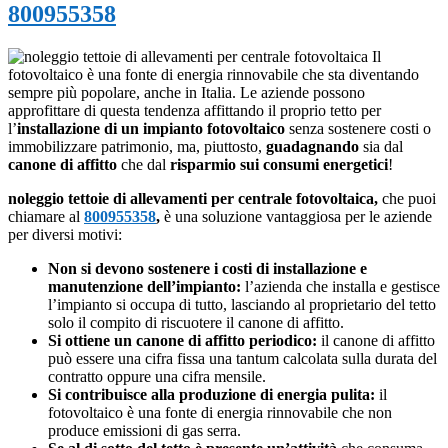
800955358
Il
fotovoltaico è una fonte di energia rinnovabile che sta diventando
sempre più popolare, anche in Italia. Le aziende possono
approfittare di questa tendenza affittando il proprio tetto per
l’
installazione di un impianto fotovoltaico
senza sostenere costi o
immobilizzare patrimonio, ma, piuttosto,
guadagnando
sia dal
canone di affitto
che dal
risparmio sui consumi energetici
!
noleggio tettoie di allevamenti per centrale fotovoltaica,
che puoi
chiamare al
800955358
,
è una soluzione vantaggiosa per le aziende
per diversi motivi:
Non si devono sostenere i costi di installazione e
manutenzione dell’impianto:
l’azienda che installa e gestisce
l’impianto si occupa di tutto, lasciando al proprietario del tetto
solo il compito di riscuotere il canone di affitto.
Si ottiene un canone di affitto periodico:
il canone di affitto
può essere una cifra fissa una tantum calcolata sulla durata del
contratto oppure una cifra mensile.
Si contribuisce alla produzione di energia pulita:
il
fotovoltaico è una fonte di energia rinnovabile che non
produce emissioni di gas serra.