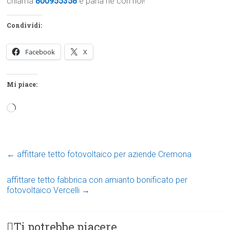
chiama
800955358
e parla ne con noi!
Condividi:
Facebook
X
Mi piace:
Caricamento
in
corso…
←
affittare tetto fotovoltaico per aziende Cremona
affittare tetto fabbrica con amianto bonificato per
fotovoltaico Vercelli
→
Ti potrebbe piacere