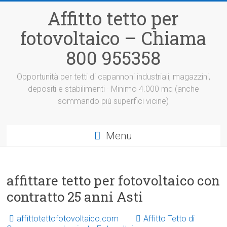
Vai
Affitto tetto per
al
contenuto
fotovoltaico – Chiama
800 955358
Opportunità per tetti di capannoni industriali, magazzini,
depositi e stabilimenti · Minimo 4.000 mq (anche
sommando più superfici vicine)
Menu
affittare tetto per fotovoltaico con
contratto 25 anni Asti
affittotettofotovoltaico.com
Affitto Tetto di