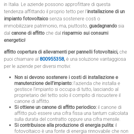
in Italia. Le aziende possono approfittare di questa
tendenza affittando il proprio tetto per l’
installazione di un
impianto fotovoltaico
senza sostenere costi o
immobilizzare patrimonio, ma, piuttosto,
guadagnando
sia
dal
canone di affitto
che dal
risparmio sui consumi
energetici
!
affitto copertura di allevamenti per pannelli fotovoltaici,
che
puoi chiamare al
800955358
,
è una soluzione vantaggiosa
per le aziende per diversi motivi:
Non si devono sostenere i costi di installazione e
manutenzione dell’impianto:
l’azienda che installa e
gestisce l’impianto si occupa di tutto, lasciando al
proprietario del tetto solo il compito di riscuotere il
canone di affitto.
Si ottiene un canone di affitto periodico:
il canone di
affitto può essere una cifra fissa una tantum calcolata
sulla durata del contratto oppure una cifra mensile.
Si contribuisce alla produzione di energia pulita:
il
fotovoltaico è una fonte di energia rinnovabile che non