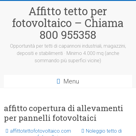
Vai
Affitto tetto per
al
contenuto
fotovoltaico – Chiama
800 955358
Opportunità per tetti di capannoni industriali, magazzini,
depositi e stabilimenti · Minimo 4.000 mq (anche
sommando più superfici vicine)
Menu
affitto copertura di allevamenti
per pannelli fotovoltaici
affittotettofotovoltaico.com
Noleggio tetto di