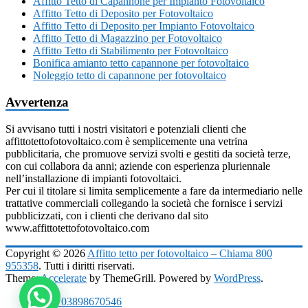
Affitto Tetto di Capannone per Impianto Fotovoltaico
Affitto Tetto di Deposito per Fotovoltaico
Affitto Tetto di Deposito per Impianto Fotovoltaico
Affitto Tetto di Magazzino per Fotovoltaico
Affitto Tetto di Stabilimento per Fotovoltaico
Bonifica amianto tetto capannone per fotovoltaico
Noleggio tetto di capannone per fotovoltaico
Avvertenza
Si avvisano tutti i nostri visitatori e potenziali clienti che
affittotettofotovoltaico.com è semplicemente una vetrina
pubblicitaria, che promuove servizi svolti e gestiti da società terze,
con cui collabora da anni; aziende con esperienza pluriennale
nell’installazione di impianti fotovoltaici.
Per cui il titolare si limita semplicemente a fare da intermediario nelle
trattative commerciali collegando la società che fornisce i servizi
pubblicizzati, con i clienti che derivano dal sito
www.affittotettofotovoltaico.com
Copyright © 2026
Affitto tetto per fotovoltaico – Chiama 800
955358
. Tutti i diritti riservati.
Theme:
Accelerate
by ThemeGrill. Powered by
WordPress
.
P.IVA 03898670546