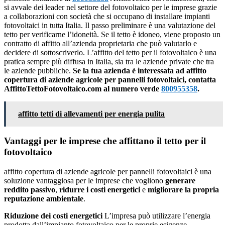
si avvale dei leader nel settore del fotovoltaico per le imprese grazie
a collaborazioni con società che si occupano di installare impianti
fotovoltaici in tutta Italia. Il passo preliminare è una valutazione del
tetto per verificarne l’idoneità. Se il tetto è idoneo, viene proposto un
contratto di affitto all’azienda proprietaria che può valutarlo e
decidere di sottoscriverlo. L’affitto del tetto per il fotovoltaico è una
pratica sempre più diffusa in Italia, sia tra le aziende private che tra
le aziende pubbliche.
Se la tua azienda è interessata ad affitto
copertura di aziende agricole per pannelli fotovoltaici, contatta
AffittoTettoFotovoltaico.com al numero verde
800955358
.
affitto tetti di allevamenti per energia pulita
Vantaggi per le imprese che affittano il tetto per il
fotovoltaico
affitto copertura di aziende agricole per pannelli fotovoltaici è una
soluzione vantaggiosa per le imprese che vogliono
generare
reddito passivo
,
ridurre i costi energetici
e
migliorare la propria
reputazione ambientale
.
Riduzione dei costi energetici
L’impresa può utilizzare l’energia
prodotta dall’impianto fotovoltaico per le proprie esigenze,