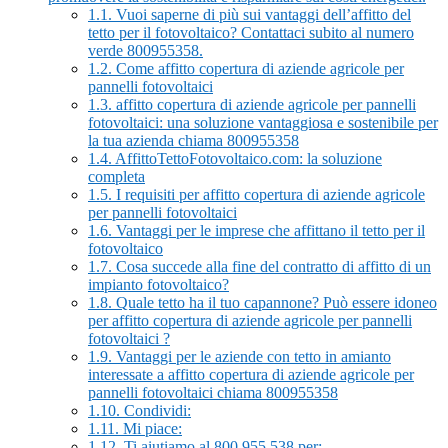
1.1.
Vuoi saperne di più sui vantaggi dell’affitto del
tetto per il fotovoltaico? Contattaci subito al numero
verde 800955358.
1.2.
Come affitto copertura di aziende agricole per
pannelli fotovoltaici
1.3.
affitto copertura di aziende agricole per pannelli
fotovoltaici: una soluzione vantaggiosa e sostenibile per
la tua azienda chiama 800955358
1.4.
AffittoTettoFotovoltaico.com: la soluzione
completa
1.5.
I requisiti per affitto copertura di aziende agricole
per pannelli fotovoltaici
1.6.
Vantaggi per le imprese che affittano il tetto per il
fotovoltaico
1.7.
Cosa succede alla fine del contratto di affitto di un
impianto fotovoltaico?
1.8.
Quale tetto ha il tuo capannone? Può essere idoneo
per affitto copertura di aziende agricole per pannelli
fotovoltaici ?
1.9.
Vantaggi per le aziende con tetto in amianto
interessate a affitto copertura di aziende agricole per
pannelli fotovoltaici chiama 800955358
1.10.
Condividi:
1.11.
Mi piace:
1.12.
Ti aiutiamo al 800 955 538 per: