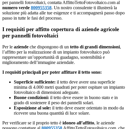
per pannelli fotovoltaici, contatta AffittoTettoFotovoltaico.com al
numero verde
800955358
. Un nostro consulente ti illustrerà la
soluzione più adatta alle tue esigenze e ti accompagnerà passo dopo
passo in tutte le fasi del processo.
I requisiti per affitto copertura di aziende agricole
per pannelli fotovoltaici
Per le
aziende
che dispongono di un
tetto di grandi dimensioni
,
l’affitto per la realizzazione di un impianto fotovoltaico può
rappresentare un’opportunità di guadagno, sostenibilità e
miglioramento dell’immagine aziendale.
I requisiti principali per poter affittare il tetto sono:
Superficie sufficiente:
il tetto deve avere una superficie
minima di 4.000 metri quadrati per poter ospitare un impianto
fotovoltaico di dimensioni adeguate.
Buone condizioni:
il tetto deve essere in buono stato e in
grado di sostenere il peso dei pannelli solari.
Esposizione al sole:
il tetto deve essere orientato in modo da
ricevere una buona quantità di luce solare.
Per verificare se il proprio tetto è
idoneo all’affitto
, le aziende
possono contattare al
800955358
AffittoTettoFotovoltaico.com, che