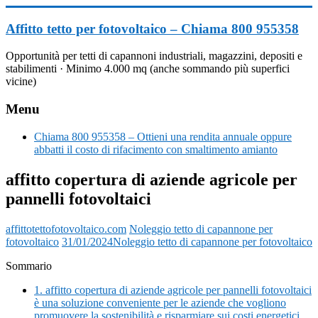
Vai
al
Affitto tetto per fotovoltaico – Chiama 800 955358
contenuto
Opportunità per tetti di capannoni industriali, magazzini, depositi e
stabilimenti · Minimo 4.000 mq (anche sommando più superfici
vicine)
Menu
Chiama 800 955358 – Ottieni una rendita annuale oppure
abbatti il costo di rifacimento con smaltimento amianto
affitto copertura di aziende agricole per
pannelli fotovoltaici
affittotettofotovoltaico.com
Noleggio tetto di capannone per
fotovoltaico
31/01/2024
Noleggio tetto di capannone per fotovoltaico
Sommario
1.
affitto copertura di aziende agricole per pannelli fotovoltaici
è una soluzione conveniente per le aziende che vogliono
promuovere la sostenibilità e risparmiare sui costi energetici.