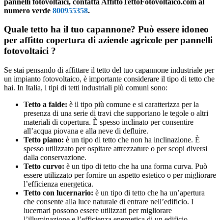
pannelli fotovoltaici, contatta AffittoTettoFotovoltaico.com al
numero verde
800955358
.
Quale tetto ha il tuo capannone? Può essere idoneo
per affitto copertura di aziende agricole per pannelli
fotovoltaici ?
Se stai pensando di affittare il tetto del tuo capannone industriale per
un impianto fotovoltaico, è importante considerare il tipo di tetto che
hai. In Italia, i tipi di tetti industriali più comuni sono:
Tetto a falde:
è il tipo più comune e si caratterizza per la
presenza di una serie di travi che supportano le tegole o altri
materiali di copertura. È spesso inclinato per consentire
all’acqua piovana e alla neve di defluire.
Tetto piano:
è un tipo di tetto che non ha inclinazione. È
spesso utilizzato per ospitare attrezzature o per scopi diversi
dalla conservazione.
Tetto curvo:
è un tipo di tetto che ha una forma curva. Può
essere utilizzato per fornire un aspetto estetico o per migliorare
l’efficienza energetica.
Tetto con lucernario:
è un tipo di tetto che ha un’apertura
che consente alla luce naturale di entrare nell’edificio. I
lucernari possono essere utilizzati per migliorare
l’illuminazione e l’efficienza energetica di un edificio.