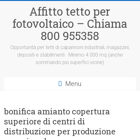
Vai
Affitto tetto per
al
contenuto
fotovoltaico – Chiama
800 955358
Opportunità per tetti di capannoni industriali, magazzini,
depositi e stabilimenti · Minimo 4.000 mq (anche
sommando più superfici vicine)
Menu
bonifica amianto copertura
superiore di centri di
distribuzione per produzione