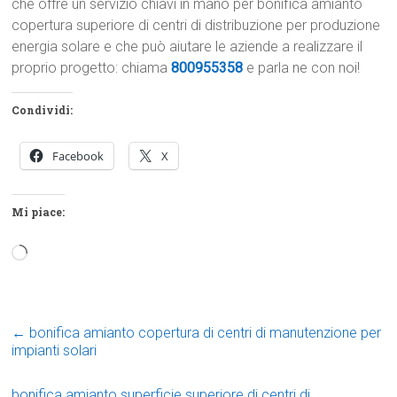
che offre un servizio chiavi in mano per bonifica amianto
copertura superiore di centri di distribuzione per produzione
energia solare e che può aiutare le aziende a realizzare il
proprio progetto: chiama
800955358
e parla ne con noi!
Condividi:
Facebook
X
Mi piace:
Caricamento
in
corso…
←
bonifica amianto copertura di centri di manutenzione per
impianti solari
bonifica amianto superficie superiore di centri di