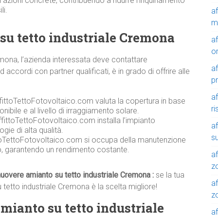
n azioni concrete, contribuendo a ridurre l’inquinamento
li.
a
m
u tetto industriale Cremona
a
o
mona, l’azienda interessata deve contattare
a
ccordi con partner qualificati, è in grado di offrire alle
p
a
ffittoTettoFotovoltaico.com valuta la copertura in base
r
onibile e al livello di irraggiamento solare.
fittoTettoFotovoltaico.com installa l’impianto
a
gie di alta qualità.
su
toTettoFotovoltaico.com si occupa della manutenzione
co, garantendo un rendimento costante.
af
z
uovere amianto su tetto industriale Cremona :
se la tua
af
tetto industriale Cremona è la scelta migliore!
zo
amianto su tetto industriale
af