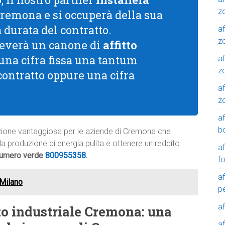
z
Cremona e si occuperà della sua
a durata del contratto.
af
zo
riceverà un canone di
affitto
 una cifra fissa una tantum
af
z
 contratto oppure una cifra
af
z
a
b
oluzione vantaggiosa per le aziende di Cremona che
alla produzione di energia pulita e ottenere un reddito
a
 numero verde
800955358
.
f
a
 Milano
p
a
to industriale Cremona: una
a