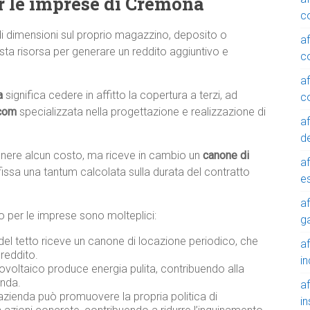
r le imprese di Cremona
c
di dimensioni sul proprio magazzino, deposito o
a
sta risorsa per generare un reddito aggiuntivo e
c
a
a
significa cedere in affitto la copertura a terzi, ad
c
.com
specializzata nella progettazione e realizzazione di
a
de
tenere alcun costo, ma riceve in cambio un
canone di
a
fissa una tantum calcolata sulla durata del contratto
e
a
ico per le imprese sono molteplici:
g
 del tetto riceve un canone di locazione periodico, che
a
reddito.
in
ovoltaico produce energia pulita, contribuendo alla
enda.
a
azienda può promuovere la propria politica di
in