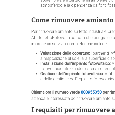
sostenibilità e attenzione all’ambiente co
atmosferico e la dipendenza da fonti fossi
Come rimuovere amianto s
Per rimuovere amianto su tetto industriale Cre
AffittoTettoFotovoltaico.com che per grazie ad a
imprese un servizio completo, che include:
Valutazione della copertura:
i partner di A
all’esposizione al sole, alla superficie disp
Installazione dell’impianto fotovoltaico:
Af
fotovoltaico utilizzando materiali e tecnolo
Gestione dell’impianto fotovoltaico:
Affit
e della gestione dell’impianto fotovoltai
Chiama ora il numero verde
800955358
per rim
azienda è interessata ad rimuovere amianto su 
I requisiti per rimuovere 