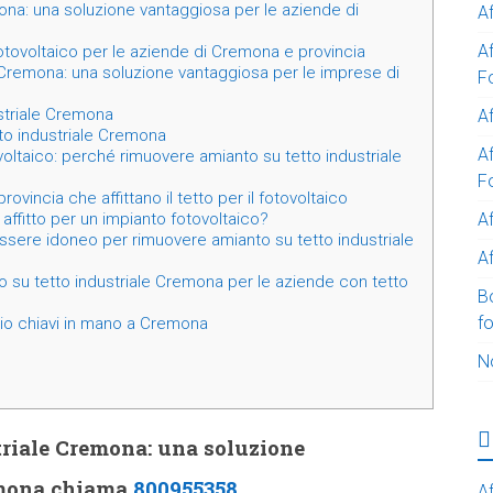
ona: una soluzione vantaggiosa per le aziende di
A
A
 fotovoltaico per le aziende di Cremona e provincia
 Cremona: una soluzione vantaggiosa per le imprese di
F
striale Cremona
Af
tto industriale Cremona
Af
tovoltaico: perché rimuovere amianto su tetto industriale
F
vincia che affittano il tetto per il fotovoltaico
A
affitto per un impianto fotovoltaico?
ssere idoneo per rimuovere amianto su tetto industriale
Af
 su tetto industriale Cremona per le aziende con tetto
B
f
zio chiavi in mano a Cremona
N
triale Cremona: una soluzione
emona chiama
800955358
Af