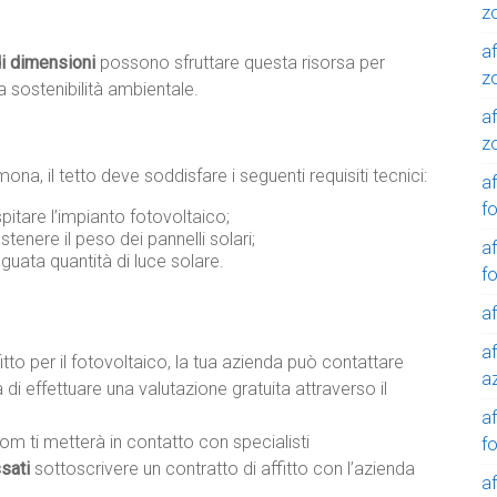
z
af
di dimensioni
possono sfruttare questa risorsa per
z
a sostenibilità ambientale.
af
z
na, il tetto deve soddisfare i seguenti requisiti tecnici:
af
f
pitare l’impianto fotovoltaico;
ostenere il peso dei pannelli solari;
af
guata quantità di luce solare.
f
af
af
fitto per il fotovoltaico, la tua azienda può contattare
a
i effettuare una valutazione gratuita attraverso il
a
com ti metterà in contatto con specialisti
f
ssati
sottoscrivere un contratto di affitto con l’azienda
a