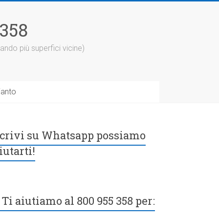
5358
ando più superfici vicine)
ianto
crivi su Whatsapp possiamo
iutarti!
Ti aiutiamo al 800 955 358 per: