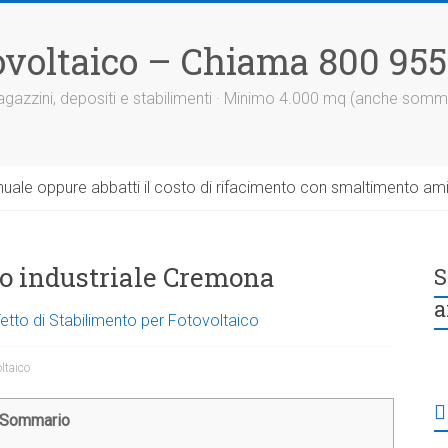
otovoltaico – Chiama 800 95
 magazzini, depositi e stabilimenti · Minimo 4.000 mq (anche somm
uale oppure abbatti il costo di rifacimento con smaltimento am
to industriale Cremona
S
a
Tetto di Stabilimento per Fotovoltaico
oltaico
Sommario