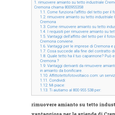
1.
rimuovere amianto su tetto industriale Crem
Cremona chiama 800955358
1.1.
Come funziona l’affitto del tetto per il
1.2.
rimuovere amianto su tetto industriale
Cremona
1.3.
Come rimuovere amianto su tetto indu
1.4.
I requisiti per rimuovere amianto su te
1.5.
Vantaggi dell’affitto del tetto per il fo
Cremona conviene.
1.6.
Vantaggi per le imprese di Cremona e pro
1.7.
Cosa succede alla fine del contratto di 
1.8.
Quale tetto ha il tuo capannone? Può e
Cremona ?
1.9.
Vantaggi derivanti da rimuovere amianto
in amianto da bonificare.
1.10.
Affittotettofotovoltaico.com: un servi
1.11.
Condividi:
1.12.
Mi piace:
1.13.
Ti aiutiamo al 800 955 538 per:
rimuovere amianto su tetto indus
vantaggiosa per le aziende di Cr