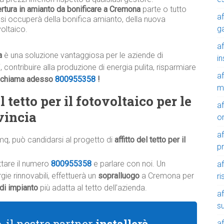
rtura in amianto da bonificare a Cremona
parte o tutto
af
 si occuperà della bonifica amianto, della nuova
g
oltaico.
af
a
è una soluzione vantaggiosa per le aziende di
in
 contribuire alla produzione di energia pulita, risparmiare
af
chiama adesso
800955358
!
m
 tetto per il fotovoltaico per le
af
vincia
o
af
mq, può candidarsi al progetto di
affitto del tetto per il
p
ttare il numero
800955358
e parlare con noi. Un
af
ie rinnovabili, effettuerà un
sopralluogo
a Cremona per
r
 di impianto
più adatta al tetto dell’azienda.
af
su
o
, il nostro partner
installerà
af