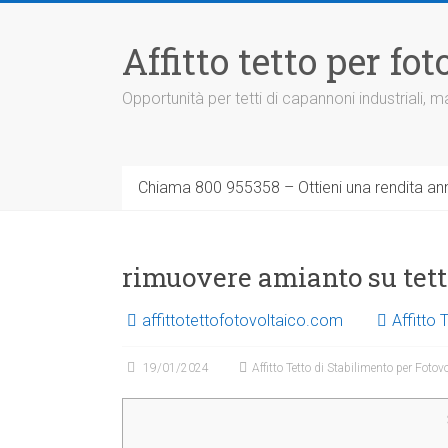
Vai
al
Affitto tetto per f
contenuto
Opportunità per tetti di capannoni industriali,
Chiama 800 955358 – Ottieni una rendita ann
rimuovere amianto su tet
affittotettofotovoltaico.com
Affitto 
19/01/2024
Affitto Tetto di Stabilimento per Fotov