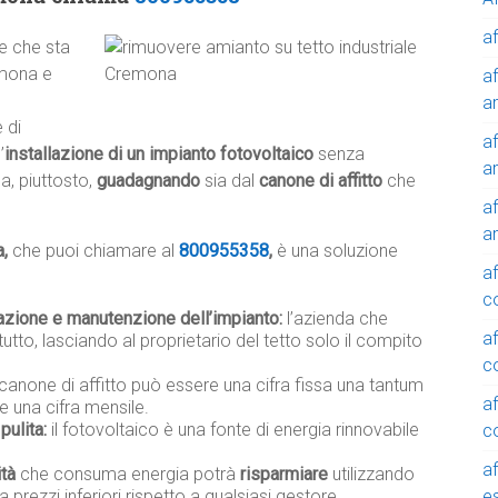
af
le che sta
emona e
af
a
 di
af
’
installazione di un impianto fotovoltaico
senza
a
a, piuttosto,
guadagnando
sia dal
canone di affitto
che
af
a
a,
che puoi chiamare al
800955358
,
è una soluzione
af
c
lazione e manutenzione dell’impianto:
l’azienda che
af
tutto, lasciando al proprietario del tetto solo il compito
c
 canone di affitto può essere una cifra fissa una tantum
af
e una cifra mensile.
pulita:
il fotovoltaico è una fonte di energia rinnovabile
c
af
ità
che consuma energia potrà
risparmiare
utilizzando
e
a prezzi inferiori rispetto a qualsiasi gestore.