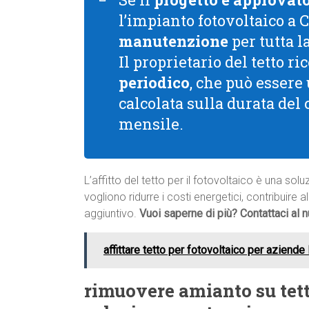
l’impianto fotovoltaico a 
manutenzione
per tutta l
Il proprietario del tetto 
periodico
, che può essere
calcolata sulla durata del
mensile.
L’affitto del tetto per il fotovoltaico è una s
vogliono ridurre i costi energetici, contribuire 
aggiuntivo.
Vuoi saperne di più? Contattaci al
affittare tetto per fotovoltaico per aziende
rimuovere amianto su tet