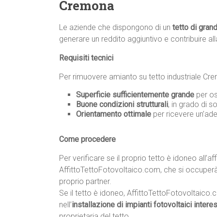
Cremona
Le aziende che dispongono di un
tetto di gran
generare un reddito aggiuntivo e contribuire all
Requisiti tecnici
Per rimuovere amianto su tetto industriale Cremo
Superficie sufficientemente grande
per os
Buone condizioni strutturali
, in grado di s
Orientamento ottimale
per ricevere un’ade
Come procedere
Per verificare se il proprio tetto è idoneo all’af
AffittoTettoFotovoltaico.com, che si occuperà d
proprio partner.
Se il tetto è idoneo, AffittoTettoFotovoltaico.
nell’
installazione di impianti fotovoltaici intere
proprietaria del tetto.