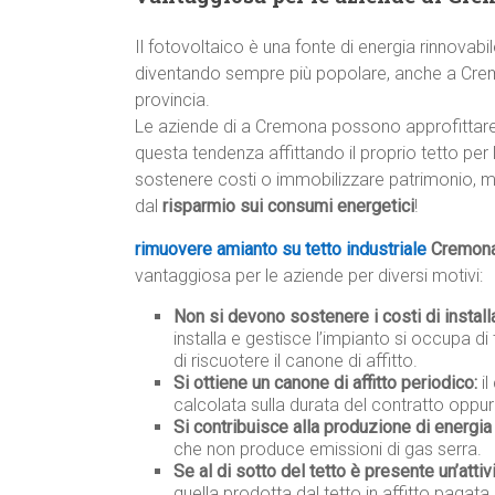
Il fotovoltaico è una fonte di energia rinnovabi
diventando sempre più popolare, anche a Cr
provincia.
Le aziende di a Cremona possono approfittare
questa tendenza affittando il proprio tetto per l
sostenere costi o immobilizzare patrimonio, m
dal
risparmio sui consumi energetici
!
rimuovere amianto su tetto industriale
Cremon
vantaggiosa per le aziende per diversi motivi:
Non si devono sostenere i costi di instal
installa e gestisce l’impianto si occupa di 
di riscuotere il canone di affitto.
Si ottiene un canone di affitto periodico:
il
calcolata sulla durata del contratto oppur
Si contribuisce alla produzione di energia 
che non produce emissioni di gas serra.
Se al di sotto del tetto è presente un’attiv
quella prodotta dal tetto in affitto pagata 