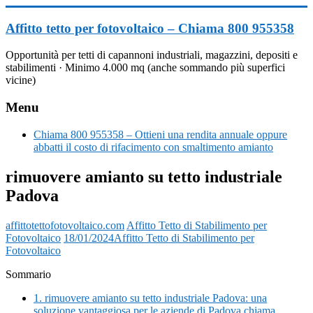
Vai
al
Affitto tetto per fotovoltaico – Chiama 800 955358
contenuto
Opportunità per tetti di capannoni industriali, magazzini, depositi e
stabilimenti · Minimo 4.000 mq (anche sommando più superfici
vicine)
Menu
Chiama 800 955358 – Ottieni una rendita annuale oppure
abbatti il costo di rifacimento con smaltimento amianto
rimuovere amianto su tetto industriale
Padova
affittotettofotovoltaico.com
Affitto Tetto di Stabilimento per
Fotovoltaico
18/01/2024
Affitto Tetto di Stabilimento per
Fotovoltaico
Sommario
1.
rimuovere amianto su tetto industriale Padova: una
soluzione vantaggiosa per le aziende di Padova chiama