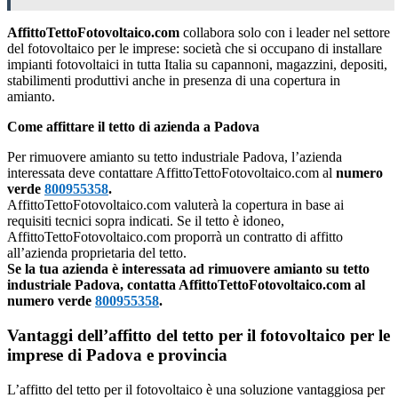
AffittoTettoFotovoltaico.com
collabora solo con i leader nel settore
del fotovoltaico per le imprese: società che si occupano di installare
impianti fotovoltaici in tutta Italia su capannoni, magazzini, depositi,
stabilimenti produttivi anche in presenza di una copertura in
amianto.
Come affittare il tetto di azienda a Padova
Per rimuovere amianto su tetto industriale Padova, l’azienda
interessata deve contattare AffittoTettoFotovoltaico.com al
numero
verde
800955358
.
AffittoTettoFotovoltaico.com valuterà la copertura in base ai
requisiti tecnici sopra indicati. Se il tetto è idoneo,
AffittoTettoFotovoltaico.com proporrà un contratto di affitto
all’azienda proprietaria del tetto.
Se la tua azienda è interessata ad rimuovere amianto su tetto
industriale Padova, contatta AffittoTettoFotovoltaico.com al
numero verde
800955358
.
Vantaggi dell’affitto del tetto per il fotovoltaico per le
imprese di Padova e provincia
L’affitto del tetto per il fotovoltaico è una soluzione vantaggiosa per