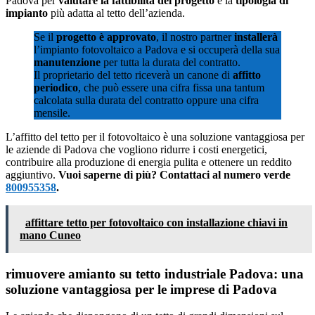
Padova per
valutare la fattibilità del progetto
e la
tipologia di
impianto
più adatta al tetto dell’azienda.
Se il
progetto è approvato
, il nostro partner
installerà
l’impianto fotovoltaico a Padova e si occuperà della sua
manutenzione
per tutta la durata del contratto.
Il proprietario del tetto riceverà un canone di
affitto
periodico
, che può essere una cifra fissa una tantum
calcolata sulla durata del contratto oppure una cifra
mensile.
L’affitto del tetto per il fotovoltaico è una soluzione vantaggiosa per
le aziende di Padova che vogliono ridurre i costi energetici,
contribuire alla produzione di energia pulita e ottenere un reddito
aggiuntivo.
Vuoi saperne di più? Contattaci al numero verde
800955358
.
affittare tetto per fotovoltaico con installazione chiavi in
mano Cuneo
rimuovere amianto su tetto industriale Padova: una
soluzione vantaggiosa per le imprese di Padova