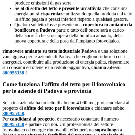
produce emissioni di gas serra.
Se al di sotto del tetto è presente un’attività
che consuma
energia potrà
risparmiare
utilizzando quella prodotta dal tetto
in affitto pagata a prezzi inferiori rispetto a qualsiasi gestore.
Qualora sul tetto fosse presente una
copertura in amianto da
bonificare a Padova
parte o tutto dell’onere sarà a carico
della società che si occuperà della bonifica amianto, della
nuova copertura e della posa dell’impianto fotovoltaico.
rimuovere amianto su tetto industriale Padova
è una soluzione
vantaggiosa per le aziende di Padova che vogliono ridurre i costi
energetici, contribuire alla produzione di energia pulita, risparmiare
sui consumi ed ottenere un reddito aggiuntivo,
chiama adesso
800955358
!
Come funziona l’affitto del tetto per il fotovoltaico
per le aziende di Padova e provincia
Se la tua azienda ha un tetto di almeno 4.000 mq, può candidarsi al
progetto di
affitto del tetto per il fotovoltaico
e chiamare subito
800955358
.
Per
candidarsi al progetto
, è necessario contattare il numero
800955358
e parlare con noi. Un professionista del settore
fotovoltaico ed energie rinnovabili, effettuerà un
sopralluogo
a