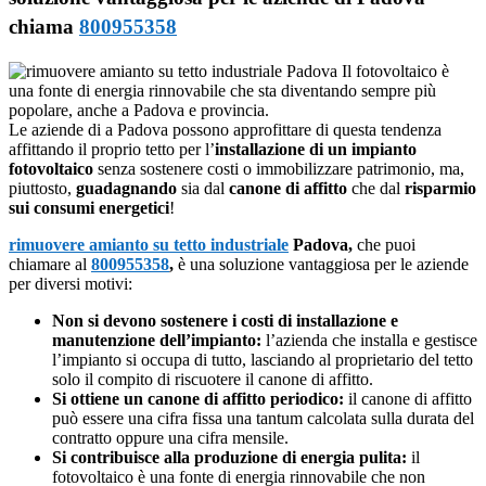
chiama
800955358
Il fotovoltaico è
una fonte di energia rinnovabile che sta diventando sempre più
popolare, anche a Padova e provincia.
Le aziende di a Padova possono approfittare di questa tendenza
affittando il proprio tetto per l’
installazione di un impianto
fotovoltaico
senza sostenere costi o immobilizzare patrimonio, ma,
piuttosto,
guadagnando
sia dal
canone di affitto
che dal
risparmio
sui consumi energetici
!
rimuovere amianto su tetto industriale
Padova,
che puoi
chiamare al
800955358
,
è una soluzione vantaggiosa per le aziende
per diversi motivi:
Non si devono sostenere i costi di installazione e
manutenzione dell’impianto:
l’azienda che installa e gestisce
l’impianto si occupa di tutto, lasciando al proprietario del tetto
solo il compito di riscuotere il canone di affitto.
Si ottiene un canone di affitto periodico:
il canone di affitto
può essere una cifra fissa una tantum calcolata sulla durata del
contratto oppure una cifra mensile.
Si contribuisce alla produzione di energia pulita:
il
fotovoltaico è una fonte di energia rinnovabile che non