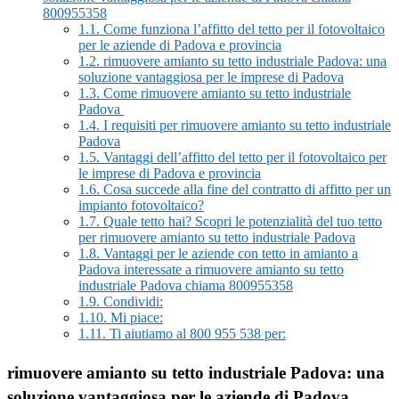
800955358
1.1.
Come funziona l’affitto del tetto per il fotovoltaico
per le aziende di Padova e provincia
1.2.
rimuovere amianto su tetto industriale Padova: una
soluzione vantaggiosa per le imprese di Padova
1.3.
Come rimuovere amianto su tetto industriale
Padova
1.4.
I requisiti per rimuovere amianto su tetto industriale
Padova
1.5.
Vantaggi dell’affitto del tetto per il fotovoltaico per
le imprese di Padova e provincia
1.6.
Cosa succede alla fine del contratto di affitto per un
impianto fotovoltaico?
1.7.
Quale tetto hai? Scopri le potenzialità del tuo tetto
per rimuovere amianto su tetto industriale Padova
1.8.
Vantaggi per le aziende con tetto in amianto a
Padova interessate a rimuovere amianto su tetto
industriale Padova chiama 800955358
1.9.
Condividi:
1.10.
Mi piace:
1.11.
Ti aiutiamo al 800 955 538 per:
rimuovere amianto su tetto industriale Padova: una
soluzione vantaggiosa per le aziende di Padova