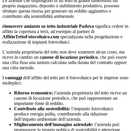
Le aziende che dispongono di un tetto di grandi dimensioni sul
proprio magazzino, deposito o stabilimento produttivo, possono
sfruttare questa risorsa per generare un reddito aggiuntivo e
contribuire alla sostenibilità ambientale.
rimuovere amianto su tetto industriale Padova
significa cedere in
affitto la copertura a terzi, ad esempio al partner di
AffittoTettoFotovoltaico.com
specializzata nella progettazione e
realizzazione di impianti fotovoltaici.
L’azienda proprietaria del tetto non deve sostenere alcun costo, ma
riceve in cambio un
canone di locazione periodico
, che può essere
una cifra fissa una tantum calcolata sulla durata del contratto oppure
una cifra mensile.
I
vantaggi
dell’affitto del tetto per il fotovoltaico per le imprese sono
molteplici:
Ritorno economico:
l’azienda proprietaria del tetto riceve un
canone di locazione periodico, che può rappresentare un
importante fonte di reddito.
Contributo alla sostenibilità:
l’impianto fotovoltaico
produce energia pulita, contribuendo alla riduzione
dell’impatto ambientale dell’azienda.
Miglioramento dell’immagine aziendale:
l’azienda può
promuovere la propria politica di sostenibilità e attenzione